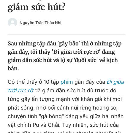
giảm sức hút?
Chuyên mục khác
Tin đã xem
Chào ngày mới
Tin 24h
Nguyễn Trần Thảo Nhi
Đăng xuất
Tin thị trường
Tin 360
Sau những tập đầu 'gây bão' thì ở những tập
gần đây, tôi thấy 'Đi giữa trời rực rỡ' đang
Video
Magazine
giảm dần sức hút và lộ sự 'đuối sức' về kịch
bản.
Sản phẩm khác
Có thể thấy ở 10 tập
phim
gần đây của
Đi giữa
trời rực rỡ
đã giảm dần sức hút dù trước đó
Tiện ích
Bạn cần biết
từng gây ấn tượng mạnh với khán giả khi mới
phát sóng, nhờ bối cảnh núi rừng hoang sơ,
Thông tin tòa soạn
Liên hệ quảng cáo
chuyện tình "gà bông" đáng yêu giữa hai nhân
vật chính Pu và Chải. Tuy nhiên, sức hút của