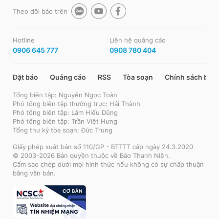
Theo dõi báo trên
Hotline
Liên hệ quảng cáo
0906 645 777
0908 780 404
Đặt báo
Quảng cáo
RSS
Tòa soạn
Chính sách bảo
Tổng biên tập: Nguyễn Ngọc Toàn
Phó tổng biên tập thường trực: Hải Thành
Phó tổng biên tập: Lâm Hiếu Dũng
Phó tổng biên tập: Trần Việt Hưng
Tổng thư ký tòa soạn: Đức Trung
Giấy phép xuất bản số 110/GP - BTTTT cấp ngày 24.3.2020
© 2003-2026 Bản quyền thuộc về Báo Thanh Niên.
Cấm sao chép dưới mọi hình thức nếu không có sự chấp thuận
bằng văn bản.