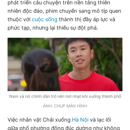
phát triển câu chuyện trên nền tảng thiên
Giấy phép xuất bản số 110/GP - BTTTT cấp ngày 24.3.2020
nhiên độc đáo, phim chuyển sang mô típ quen
© 2003-2026 Bản quyền thuộc về Báo Thanh Niên. Cấm sao
chép dưới mọi hình thức nếu không có sự chấp thuận bằng văn
thuộc với
cuộc sống
thành thị đầy áp lực và
bản. Phát triển bởi ePi Technologies, JSC.
phức tạp, nhưng lại thiếu sự đột phá.
Nam và nữ chính dần trở nên mờ nhạt khi xuống thành phố
ẢNH: CHỤP MÀN HÌNH
Việc nhân vật Chải xuống
Hà Nội
và lạc lối
giữa phố phường đông đúc dường như không