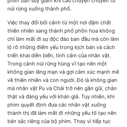
phim dần suy giảm khi câu chuyện chuyển từ
núi rừng xuống thành phố.
Đọc Thanh Niên trên điện thoại
Việc thay đổi bối cảnh từ một nơi đậm chất
thiên nhiên sang thành phố phồn hoa không
chỉ làm mất đi sự độc đáo ban đầu mà còn làm
lộ rõ những điểm yếu trong kịch bản và cách
Theo dõi báo trên
triển khai diễn biến, tình cảm của nhân vật.
Trong cảnh núi rừng hùng vĩ tạo nên một
Hotline
Liên hệ quảng cáo
không gian lãng mạn và gợi cảm xúc mạnh mẽ
0906 645 777
0908 780 404
về thiên nhiên và con người. Đó là không gian
mà nhân vật Pu và Chải trở nên gần gũi, chân
Đặt báo
Quảng cáo
RSS
Tòa soạn
Chính sách bảo
thật và đáng yêu với khán giả. Tuy nhiên, khi
Tổng biên tập: Nguyễn Ngọc Toàn
phim quyết định đưa các nhân vật xuống
Phó tổng biên tập thường trực: Hải Thành
thành thị đã làm mất đi những yếu tố tạo nên
Phó tổng biên tập: Lâm Hiếu Dũng
Phó tổng biên tập: Trần Việt Hưng
bản sắc riêng của bộ phim. Thay vì tiếp tục
Tổng thư ký tòa soạn: Đức Trung