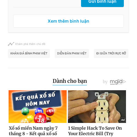
Gửi bình luận
Xem thêm bình luận
Khám phá thêm chủ đề
KHÁN GIẢ BÌNH PHIM VIỆT
DIỄN ĐÀN PHIM VIỆT
ĐI GIỮA TRỜI RỰC RỠ