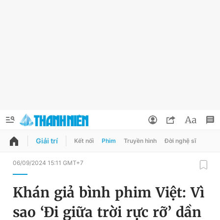
Giải trí
Kết nối
Phim
Truyền hình
Đời nghệ sĩ
QUẢNG CÁO
ĐẶT BÁO
06/09/2024 15:11 GMT+7
Thông tin tài khoản
Khán giả bình phim Việt: Vì
Đổi mật khẩu
Chuyên mục
sao ‘Đi giữa trời rực rỡ’ dần
Tin đã lưu