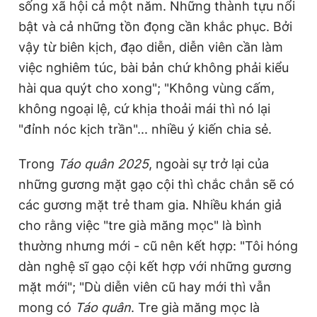
sống xã hội cả một năm. Những thành tựu nổi
bật và cả những tồn đọng cần khắc phục. Bởi
vậy từ biên kịch, đạo diễn, diễn viên cần làm
việc nghiêm túc, bài bản chứ không phải kiểu
hài qua quýt cho xong"; "Không vùng cấm,
không ngoại lệ, cứ khịa thoải mái thì nó lại
"đỉnh nóc kịch trần"... nhiều ý kiến chia sẻ.
Trong
Táo quân 2025
, ngoài sự trở lại của
những gương mặt gạo cội thì chắc chắn sẽ có
các gương mặt trẻ tham gia. Nhiều khán giả
cho rằng việc "tre già măng mọc" là bình
thường nhưng mới - cũ nên kết hợp: "Tôi hóng
dàn nghệ sĩ gạo cội kết hợp với những gương
mặt mới"; "Dù diễn viên cũ hay mới thì vẫn
mong có
Táo quân
. Tre già măng mọc là