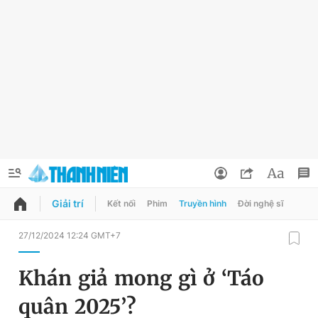
Giải trí
Kết nối
Phim
Truyền hình
Đời nghệ sĩ
QUẢNG CÁO
ĐẶT BÁO
27/12/2024 12:24 GMT+7
Thông tin tài khoản
Khán giả mong gì ở ‘Táo
Đổi mật khẩu
Chuyên mục
quân 2025’?
Tin đã lưu