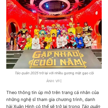
Giấy phép xuất bản số 110/GP - BTTTT cấp ngày 24.3.2020
© 2003-2026 Bản quyền thuộc về Báo Thanh Niên. Cấm sao
chép dưới mọi hình thức nếu không có sự chấp thuận bằng văn
bản. Phát triển bởi ePi Technologies, JSC.
Táo quân 2025
trở lại với nhiều gương mặt gạo cội
ẢNH: VFC
Theo thông tin úp mở trên trang cá nhân của
những nghệ sĩ tham gia chương trình, danh
hài Xuân Hinh có thể sẽ trở lại trong
Táo quân