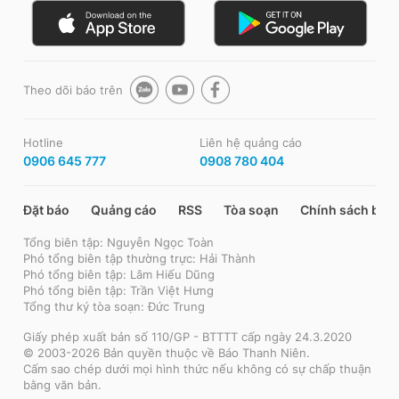
Theo dõi báo trên
Hotline
Liên hệ quảng cáo
0906 645 777
0908 780 404
Đặt báo
Quảng cáo
RSS
Tòa soạn
Chính sách bảo
Tổng biên tập: Nguyễn Ngọc Toàn
Phó tổng biên tập thường trực: Hải Thành
Phó tổng biên tập: Lâm Hiếu Dũng
Phó tổng biên tập: Trần Việt Hưng
Tổng thư ký tòa soạn: Đức Trung
Giấy phép xuất bản số 110/GP - BTTTT cấp ngày 24.3.2020
© 2003-2026 Bản quyền thuộc về Báo Thanh Niên.
Cấm sao chép dưới mọi hình thức nếu không có sự chấp thuận
bằng văn bản.