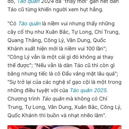
đó,
Táo quân
2024
đã "thay mới" gần hết dàn
Táo cũ từng khiến người xem hụt hẫng.
Đọc Thanh Niên trên điện thoại
"Có
Táo quân
là niềm vui nhưng thấy những
cây cổ thụ như Xuân Bắc, Tự Long, Chí Trung,
Quang Thắng, Công Lý, Vân Dung, Quốc
Khánh xuất hiện mới là niềm vui 100 lần";
Theo dõi báo trên
"Công Lý vẫn là một cái gì đó không ai thay
thế được"; "Nếu vẫn là dàn Táo cũ thì còn gì
Hotline
Liên hệ quảng cáo
bằng nhưng tiếc là cô Đẩu vắng mặt lâu quá";
0906 645 777
0908 780 404
"Sự trở lại của các nghệ sĩ gạo cội là một trong
những điều tuyệt vời của
Táo quân 2025
.
Đặt báo
Quảng cáo
RSS
Tòa soạn
Chính sách bảo
Chương trình
Táo quân
mà không có Chí
Tổng biên tập: Nguyễn Ngọc Toàn
Trung, Tự Long, Vân Dung, Xuân Bắc, Công Lý,
Phó tổng biên tập thường trực: Hải Thành
Phó tổng biên tập: Lâm Hiếu Dũng
Quốc Khánh thì buồn và nhạt nhẽo lắm".
Phó tổng biên tập: Trần Việt Hưng
Tổng thư ký tòa soạn: Đức Trung