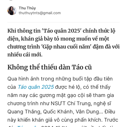
Chuyên mục khác
Thu Thủy
Tin đã xem
thuthuytnts@gmail.com
Chào ngày mới
Tin 24h
Đăng xuất
Khi thông tin 'Táo quân 2025' chính thức lộ
Tin thị trường
Tin 360
diện, khán giả bày tỏ mong muốn về một
chương trình 'Gặp nhau cuối năm' đậm đà với
Video
Magazine
nhiều cái mới.
Không thể thiếu dàn Táo cũ
Sản phẩm khác
Qua hình ảnh trong những buổi tập đầu tiên
Tiện ích
Bạn cần biết
của
Táo quân 2025
được hé lộ, có thể thấy
năm nay các gương mặt gạo cội sẽ tham gia
chương trình như NSƯT Chí Trung, nghệ sĩ
Thông tin tòa soạn
Liên hệ quảng cáo
Quang Thắng, Quốc Khánh, Vân Dung… Điều
này khiến khán giả vô cùng phấn khích. Trước