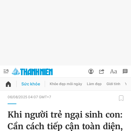
Sức khỏe
Khỏe đẹp mỗi ngày
Làm đẹp
Giới tính
Y t
QUẢNG CÁO
ĐẶT BÁO
06/08/2025 04:07 GMT+7
Thông tin tài khoản
Khi người trẻ ngại sinh con:
Đổi mật khẩu
Chuyên mục
Cần cách tiếp cận toàn diện,
Tin đã lưu