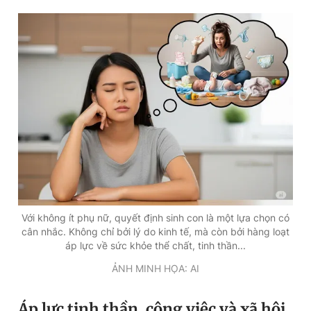
Giấy phép xuất bản số 110/GP - BTTTT cấp ngày 24.3.2020
© 2003-2026 Bản quyền thuộc về Báo Thanh Niên. Cấm sao
chép dưới mọi hình thức nếu không có sự chấp thuận bằng văn
bản. Phát triển bởi ePi Technologies, JSC.
Với không ít phụ nữ, quyết định sinh con là một lựa chọn có
cân nhắc. Không chỉ bởi lý do kinh tế, mà còn bởi hàng loạt
áp lực về sức khỏe thể chất, tinh thần...
ẢNH MINH HỌA: AI
Áp lực tinh thần, công việc và xã hội