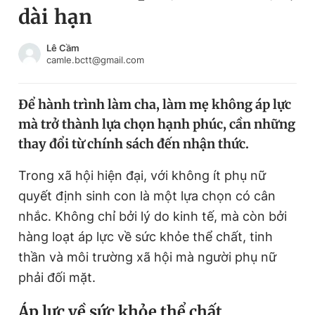
dài hạn
Chuyên mục khác
Tin đã xem
Chào ngày mới
Tin 24h
Lê Cầm
camle.bctt@gmail.com
Đăng xuất
Tin thị trường
Tin 360
Để hành trình làm cha, làm mẹ không áp lực
mà trở thành lựa chọn hạnh phúc, cần những
Video
Magazine
thay đổi từ chính sách đến nhận thức.
Trong xã hội hiện đại, với không ít phụ nữ
Sản phẩm khác
quyết định sinh con là một lựa chọn có cân
Tiện ích
Bạn cần biết
nhắc. Không chỉ bởi lý do kinh tế, mà còn bởi
hàng loạt áp lực về sức khỏe thể chất, tinh
thần và môi trường xã hội mà người phụ nữ
Thông tin tòa soạn
Liên hệ quảng cáo
phải đối mặt.
Áp lực về sức khỏe thể chất