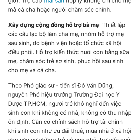
giờ). Trợ cấp
thai sản
hợp lý không chỉ cho mẹ
mà cả cha hoặc người chăm sóc chính.
Xây dựng cộng đồng hỗ trợ bà mẹ
: Thiết lập
các câu lạc bộ làm cha mẹ, nhóm hỗ trợ mẹ
sau sinh, do bệnh viện hoặc tổ chức xã hội
điều phối. Hỗ trợ kiến thức nuôi con bằng sữa
mẹ, chăm sóc trẻ sơ sinh, phục hồi sau sinh
cho mẹ và cả cha.
Theo Phó giáo sư - tiến sĩ Đỗ Văn Dũng,
nguyên Phó hiệu trưởng Trường Đại học Y
Dược TP.HCM, người trẻ khó nghĩ đến việc
sinh con khi không có nhà, không có thu nhập
ổn định. Cần có chính sách hỗ trợ tài chính
khi sinh con như ưu đãi thuê, mua nhà ở xã hội
cho cặp vợ chồng trẻ có con nhỏ, trợ cấp nuôi