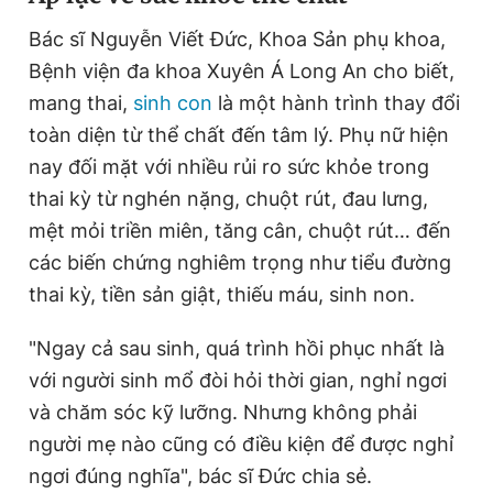
Bác sĩ Nguyễn Viết Đức, Khoa Sản phụ khoa,
Bệnh viện đa khoa Xuyên Á Long An cho biết,
Đọc Thanh Niên trên điện thoại
m
ang thai,
sinh con
là một hành trình thay đổi
toàn diện từ thể chất đến tâm lý. Phụ nữ hiện
nay đối mặt với nhiều rủi ro sức khỏe trong
thai kỳ từ nghén nặng, chuột rút, đau lưng,
Theo dõi báo trên
mệt mỏi triền miên, tăng cân, chuột rút… đến
các biến chứng nghiêm trọng như tiểu đường
Hotline
Liên hệ quảng cáo
thai kỳ, tiền sản giật, thiếu máu, sinh non.
0906 645 777
0908 780 404
"Ngay cả sau sinh, quá trình hồi phục nhất là
Đặt báo
Quảng cáo
RSS
Tòa soạn
Chính sách bảo
với người sinh mổ đòi hỏi thời gian, nghỉ ngơi
Tổng biên tập: Nguyễn Ngọc Toàn
và chăm sóc kỹ lưỡng. Nhưng không phải
Phó tổng biên tập thường trực: Hải Thành
Phó tổng biên tập: Lâm Hiếu Dũng
người mẹ nào cũng có điều kiện để được nghỉ
Phó tổng biên tập: Trần Việt Hưng
ngơi đúng nghĩa", bác sĩ Đức chia sẻ.
Tổng thư ký tòa soạn: Đức Trung