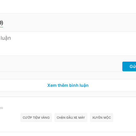
0
)
Gử
Xem thêm bình luận
 đề
CƯỚP TIỆM VÀNG
CHẶN ĐẦU XE MÁY
XUYÊN MỘC