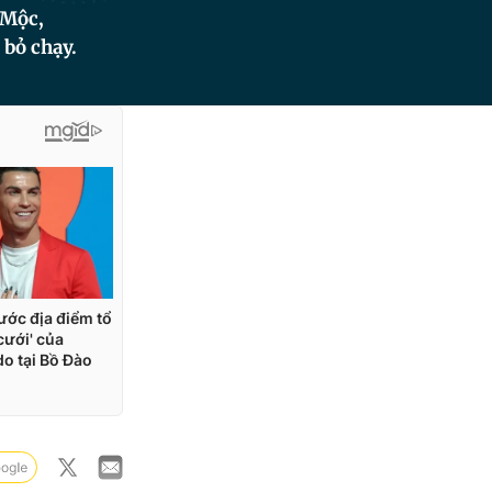
 Mộc,
 bỏ chạy.