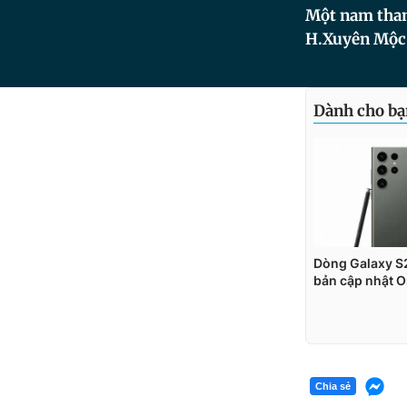
Một nam than
H.Xuyên Mộc g
Chia sẻ