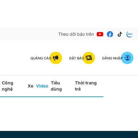
Theo dõi báo trên
QUẢNG CÁO
ĐẶT BÁO
ĐĂNG NHẬP
Công
Tiêu
Thời trang
Xe
Video
nghệ
dùng
trẻ