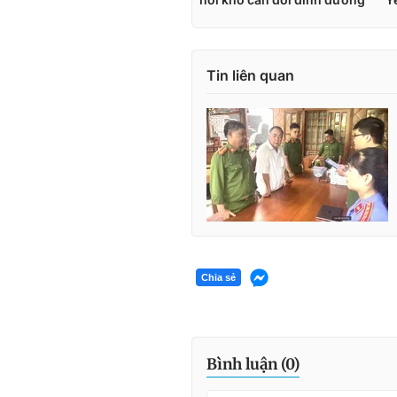
Tin liên quan
Chia sẻ
Bình luận (
0
)