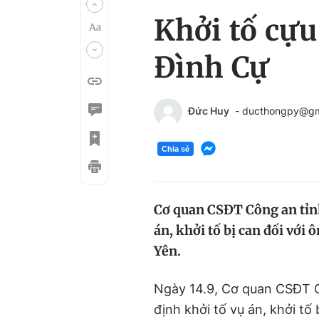
Khởi tố cự
Đình Cự
Đức Huy
- ducthongpy@gm
Chia sẻ
Cơ quan CSĐT Công an tỉnh
án, khởi tố bị can đối vớ
Yên.
Ngày 14.9, Cơ quan CSĐT C
định khởi tố vụ án, khởi tố 