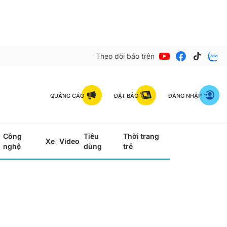
Theo dõi báo trên
QUẢNG CÁO
ĐẶT BÁO
ĐĂNG NHẬP
Công
Tiêu
Thời trang
Xe
Video
nghệ
dùng
trẻ