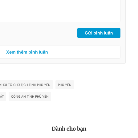
Gửi bình luận
Xem thêm bình luận
KHỞI TỐ CHỦ TỊCH TỈNH PHÚ YÊN
PHÚ YÊN
ÁT
CÔNG AN TỈNH PHÚ YÊN