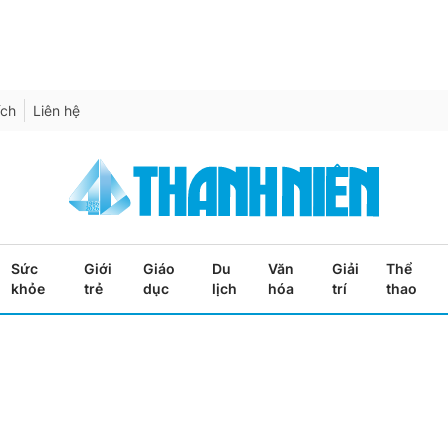
ích
Liên hệ
Sức
Giới
Giáo
Du
Văn
Giải
Thể
khỏe
trẻ
dục
lịch
hóa
trí
thao