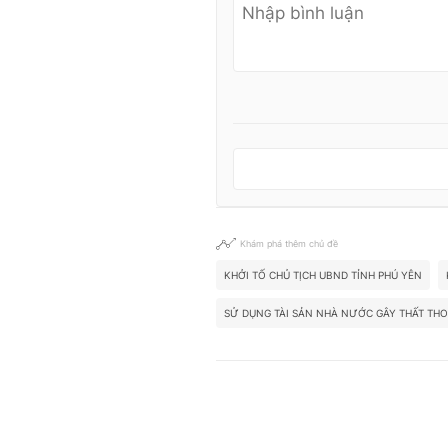
Khám phá thêm chủ đề
KHỞI TỐ CHỦ TỊCH UBND TỈNH PHÚ YÊN
SỬ DỤNG TÀI SẢN NHÀ NƯỚC GÂY THẤT THO