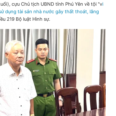
uổi), cựu Chủ tịch UBND tỉnh Phú Yên về tội "v
i
sử dụng tài sản nhà nước gây thất thoát, lãng
iều 219 Bộ luật Hình sự.