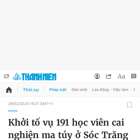
Thời sự
Pháp luật
Dân sinh
Lao động - Việc làm
Quy
QUẢNG CÁO
ĐẶT BÁO
29/02/2024 16:21 GMT+7
Thông tin tài khoản
Khởi tố vụ 191 học viên cai
Đổi mật khẩu
Chuyên mục
nghiện ma túy ở Sóc Trăng
Tin đã lưu