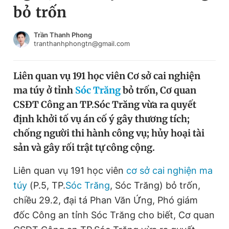
bỏ trốn
Chuyên mục khác
Tin đã xem
Chào ngày mới
Tin 24h
Trần Thanh Phong
tranthanhphongtn@gmail.com
Đăng xuất
Tin thị trường
Tin 360
Liên quan vụ 191 học viên Cơ sở cai nghiện
ma túy ở tỉnh
Sóc Trăng
bỏ trốn, Cơ quan
Video
Magazine
CSĐT Công an TP.Sóc Trăng vừa ra quyết
định khởi tố vụ án cố ý gây thương tích;
chống người thi hành công vụ; hủy hoại tài
Sản phẩm khác
sản và gây rối trật tự công cộng.
Tiện ích
Bạn cần biết
Liên quan vụ 191 học viên
cơ sở cai nghiện ma
túy
(P.5, TP.
Sóc Trăng
, Sóc Trăng) bỏ trốn,
Thông tin tòa soạn
Liên hệ quảng cáo
chiều 29.2, đại tá Phan Văn Ứng, Phó giám
đốc Công an tỉnh Sóc Trăng cho biết, Cơ quan