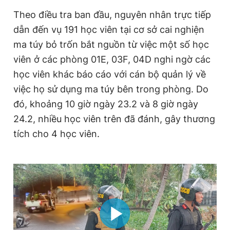
Giấy phép xuất bản số 110/GP - BTTTT cấp ngày 24.3.2020
Theo điều tra ban đầu, nguyên nhân trực tiếp
© 2003-2026 Bản quyền thuộc về Báo Thanh Niên. Cấm sao
chép dưới mọi hình thức nếu không có sự chấp thuận bằng văn
dẫn đến vụ 191 học viên tại cơ sở cai nghiện
bản. Phát triển bởi ePi Technologies, JSC.
ma túy bỏ trốn bắt nguồn từ việc một số học
viên ở các phòng 01E, 03F, 04D nghi ngờ các
học viên khác báo cáo với cán bộ quản lý về
việc họ sử dụng ma túy bên trong phòng. Do
đó, khoảng 10 giờ ngày 23.2 và 8 giờ ngày
24.2, nhiều học viên trên đã đánh, gây thương
tích cho 4 học viên.