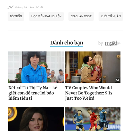
Khám phá thêm chủ đề
BỎ TRỐN
HỌC VIÊN CAI NGHIỆN
CƠ QUAN CSĐT
KHỞI TỐ VỤ ÁN