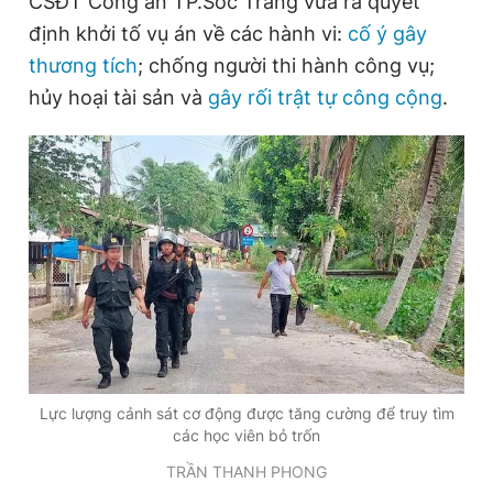
CSĐT Công an TP.Sóc Trăng vừa ra quyết
định khởi tố vụ án về các hành vi:
cố ý gây
thương tích
; chống người thi hành công vụ;
Đọc Thanh Niên trên điện thoại
hủy hoại tài sản và
gây rối trật tự công cộng
.
Theo dõi báo trên
Hotline
Liên hệ quảng cáo
0906 645 777
0908 780 404
Đặt báo
Quảng cáo
RSS
Tòa soạn
Chính sách bảo
Tổng biên tập: Nguyễn Ngọc Toàn
Lực lượng cảnh sát cơ động được tăng cường để truy tìm
Phó tổng biên tập thường trực: Hải Thành
các học viên bỏ trốn
Phó tổng biên tập: Lâm Hiếu Dũng
Phó tổng biên tập: Trần Việt Hưng
TRẦN THANH PHONG
Tổng thư ký tòa soạn: Đức Trung