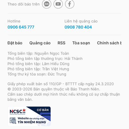
Theo dõi báo trên
Hotline
Liên hệ quảng cáo
0906 645 777
0908 780 404
Đặt báo
Quảng cáo
RSS
Tòa soạn
Chính sách bảo
Tổng biên tập: Nguyễn Ngọc Toàn
Phó tổng biên tập thường trực: Hải Thành
Phó tổng biên tập: Lâm Hiếu Dũng
Phó tổng biên tập: Trần Việt Hưng
Tổng thư ký tòa soạn: Đức Trung
Giấy phép xuất bản số 110/GP - BTTTT cấp ngày 24.3.2020
© 2003-2026 Bản quyền thuộc về Báo Thanh Niên.
Cấm sao chép dưới mọi hình thức nếu không có sự chấp thuận
bằng văn bản.