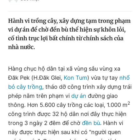
Chuyên mục khác
Tin đã xem
Hành vi trồng cây, xây dựng tạm trong phạm
Chào ngày mới
Tin 24h
vi dự án để chờ đền bù thể hiện sự khôn lỏi,
Đăng xuất
cố tình trục lợi bất chính từ chính sách của
Tin thị trường
Tin 360
nhà nước.
Video
Magazine
Hàng chục hộ dân tại xã vùng sâu vùng xa
Đăk Pek (H.Đăk Glei,
Kon Tum
) vừa tự tay
nhổ
Sản phẩm khác
bỏ cây trồng
, tháo dỡ công trình xây dựng trái
Tiện ích
Bạn cần biết
phép nằm trên phạm vi
dự án
đường giao
2
thông. Hơn 5.600 cây trồng các loại, 1.000 m
công trình được 32 hộ dân nơi đây thực hiện
Thông tin tòa soạn
Liên hệ quảng cáo
trong 3 ngày 2 đêm để chờ
đền bù
. Hành vi
này được thực hiện sau khi có "người quen