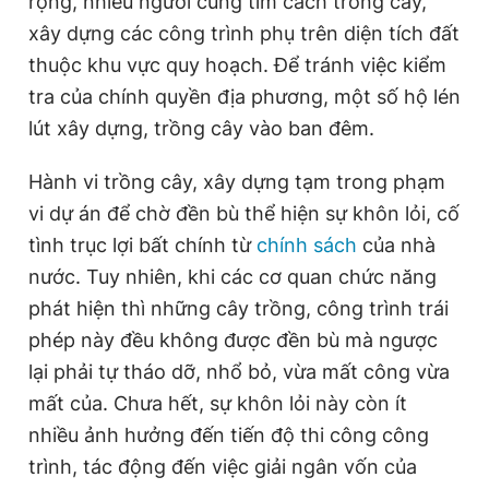
rộng, nhiều người cũng tìm cách trồng cây,
Giấy phép xuất bản số 110/GP - BTTTT cấp ngày 24.3.2020
xây dựng các công trình phụ trên diện tích đất
© 2003-2026 Bản quyền thuộc về Báo Thanh Niên. Cấm sao
chép dưới mọi hình thức nếu không có sự chấp thuận bằng văn
thuộc khu vực quy hoạch. Để tránh việc kiểm
bản. Phát triển bởi ePi Technologies, JSC.
tra của chính quyền địa phương, một số hộ lén
lút xây dựng, trồng cây vào ban đêm.
Hành vi trồng cây, xây dựng tạm trong phạm
vi dự án để chờ đền bù thể hiện sự khôn lỏi, cố
tình trục lợi bất chính từ
chính sách
của nhà
nước. Tuy nhiên, khi các cơ quan chức năng
phát hiện thì những cây trồng, công trình trái
phép này đều không được đền bù mà ngược
lại phải tự tháo dỡ, nhổ bỏ, vừa mất công vừa
mất của. Chưa hết, sự khôn lỏi này còn ít
nhiều ảnh hưởng đến tiến độ thi công công
trình, tác động đến việc giải ngân vốn của