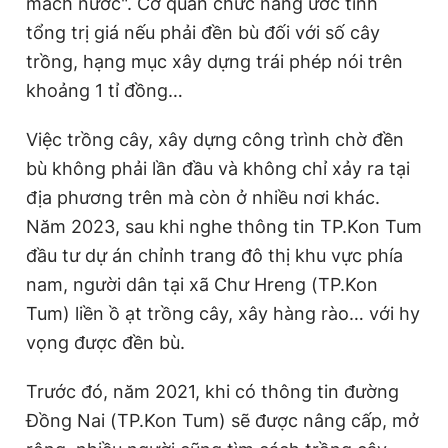
mách nước". Cơ quan chức năng ước tính
tổng trị giá nếu phải đền bù đối với số cây
trồng, hạng mục xây dựng trái phép nói trên
Đọc Thanh Niên trên điện thoại
khoảng 1 tỉ đồng…
Việc trồng cây, xây dựng công trình chờ đền
bù không phải lần đầu và không chỉ xảy ra tại
Theo dõi báo trên
địa phương trên mà còn ở nhiều nơi khác.
Năm 2023, sau khi nghe thông tin TP.Kon Tum
Hotline
Liên hệ quảng cáo
đầu tư dự án chỉnh trang đô thị khu vực phía
0906 645 777
0908 780 404
nam, người dân tại xã Chư Hreng (TP.Kon
Tum) liền ồ ạt trồng cây, xây hàng rào… với hy
Đặt báo
Quảng cáo
RSS
Tòa soạn
Chính sách bảo
vọng được đền bù.
Tổng biên tập: Nguyễn Ngọc Toàn
Phó tổng biên tập thường trực: Hải Thành
Trước đó, năm 2021, khi có thông tin đường
Phó tổng biên tập: Lâm Hiếu Dũng
Phó tổng biên tập: Trần Việt Hưng
Đồng Nai (TP.Kon Tum) sẽ được nâng cấp, mở
Tổng thư ký tòa soạn: Đức Trung