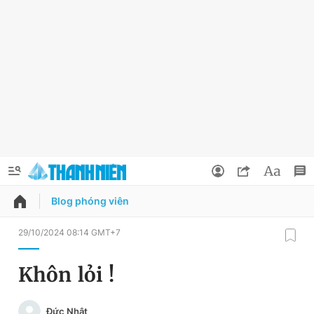
Blog phóng viên
QUẢNG CÁO
ĐẶT BÁO
29/10/2024 08:14 GMT+7
Thông tin tài khoản
Khôn lỏi !
Đổi mật khẩu
Chuyên mục
Đức Nhật
Tin đã lưu