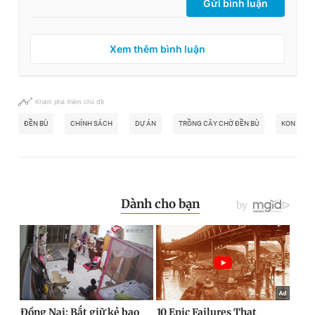
Gửi bình luận
Xem thêm bình luận
Khám phá thêm chủ đề
ĐỀN BÙ
CHÍNH SÁCH
DỰ ÁN
TRỒNG CÂY CHỜ ĐỀN BÙ
KON TUM