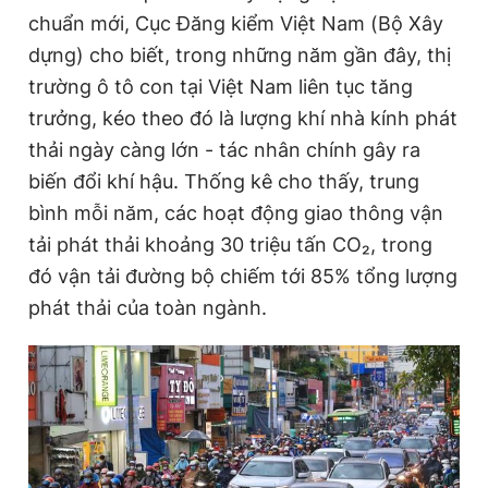
chuẩn mới, Cục Đăng kiểm Việt Nam (Bộ Xây
dựng) cho biết, trong những năm gần đây, thị
Đọc Thanh Niên trên điện thoại
trường ô tô con tại Việt Nam liên tục tăng
trưởng, kéo theo đó là lượng khí nhà kính phát
thải ngày càng lớn - tác nhân chính gây ra
biến đổi khí hậu. Thống kê cho thấy, trung
Theo dõi báo trên
bình mỗi năm, các hoạt động giao thông vận
tải phát thải khoảng 30 triệu tấn CO₂, trong
Hotline
Liên hệ quảng cáo
đó vận tải đường bộ chiếm tới 85% tổng lượng
0906 645 777
0908 780 404
phát thải của toàn ngành.
Đặt báo
Quảng cáo
RSS
Tòa soạn
Chính sách bảo
Tổng biên tập: Nguyễn Ngọc Toàn
Phó tổng biên tập thường trực: Hải Thành
Phó tổng biên tập: Lâm Hiếu Dũng
Phó tổng biên tập: Trần Việt Hưng
Tổng thư ký tòa soạn: Đức Trung