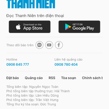
Đọc Thanh Niên trên điện thoại
Theo dõi báo trên
Hotline
Liên hệ quảng cáo
0906 645 777
0908 780 404
Đặt báo
Quảng cáo
RSS
Tòa soạn
Chính sách bảo
Tổng biên tập: Nguyễn Ngọc Toàn
Phó tổng biên tập thường trực: Hải Thành
Phó tổng biên tập: Lâm Hiếu Dũng
Phó tổng biên tập: Trần Việt Hưng
Tổng thư ký tòa soạn: Đức Trung