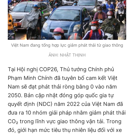
Giấy phép xuất bản số 110/GP - BTTTT cấp ngày 24.3.2020
© 2003-2026 Bản quyền thuộc về Báo Thanh Niên. Cấm sao
chép dưới mọi hình thức nếu không có sự chấp thuận bằng văn
bản. Phát triển bởi ePi Technologies, JSC.
Việt Nam đang tổng hợp lực giảm phát thải từ giao thông
ẢNH: NHẬT THỊNH
Tại Hội nghị COP26, Thủ tướng Chính phủ
Phạm Minh Chính đã tuyên bố cam kết Việt
Nam sẽ đạt phát thải ròng bằng 0 vào năm
2050. Bản cập nhật đóng góp quốc gia tự
quyết định (NDC) năm 2022 của Việt Nam đã
đưa ra 10 nhóm giải pháp nhằm giảm phát thải
CO₂ trong lĩnh vực giao thông vận tải. Trong
đó, giới hạn mức tiêu thụ nhiên liệu đối với xe