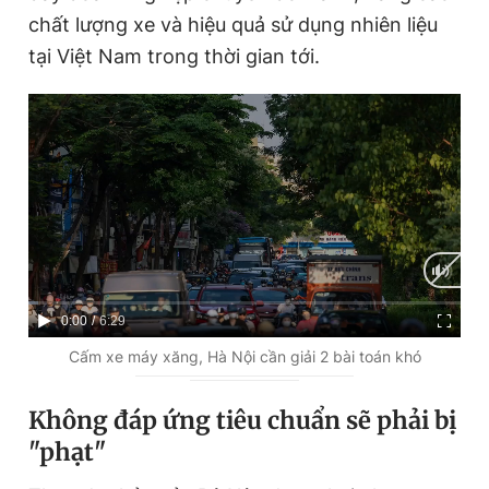
chất lượng xe và hiệu quả sử dụng nhiên liệu
tại Việt Nam trong thời gian tới.
C
0:00
/
D
6:29
u
u
Cấm xe máy xăng, Hà Nội cần giải 2 bài toán khó
r
r
Không đáp ứng tiêu chuẩn sẽ phải bị
r
a
"phạt"
e
t
n
i