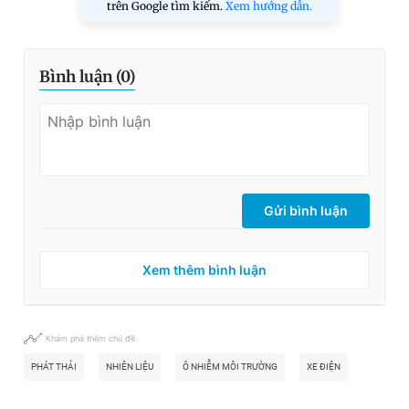
trên Google tìm kiếm.
Xem hướng dẫn.
Bình luận (
0
)
Gửi bình luận
Xem thêm bình luận
Khám phá thêm chủ đề
PHÁT THẢI
NHIÊN LIỆU
Ô NHIỄM MÔI TRƯỜNG
XE ĐIỆN