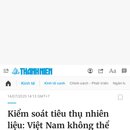
Kinh tế
Kinh tế xanh
Chính sách - Phát triển
Ngân hàn
QUẢNG CÁO
ĐẶT BÁO
14/07/2025 14:13 GMT+7
Thông tin tài khoản
Kiểm soát tiêu thụ nhiên
Đổi mật khẩu
Chuyên mục
liệu: Việt Nam không thể
Tin đã lưu