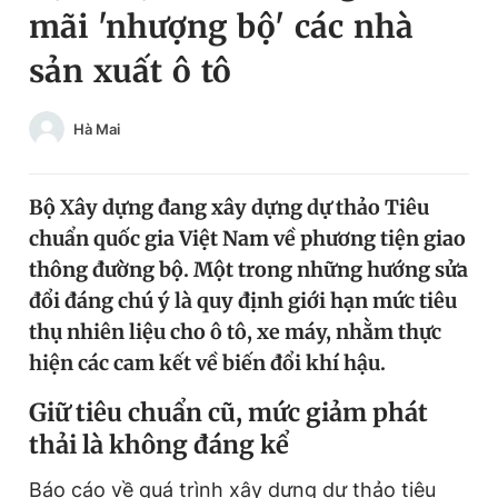
mãi 'nhượng bộ' các nhà
Chuyên mục khác
Tin đã xem
sản xuất ô tô
Chào ngày mới
Tin 24h
Đăng xuất
Hà Mai
Tin thị trường
Tin 360
Bộ Xây dựng đang xây dựng dự thảo Tiêu
Video
Magazine
chuẩn quốc gia Việt Nam về phương tiện giao
thông đường bộ. Một trong những hướng sửa
Sản phẩm khác
đổi đáng chú ý là quy định giới hạn mức tiêu
thụ nhiên liệu cho ô tô, xe máy, nhằm thực
Tiện ích
Bạn cần biết
hiện các cam kết về biến đổi khí hậu.
Thông tin tòa soạn
Liên hệ quảng cáo
Giữ tiêu chuẩn cũ, mức giảm phát
thải là không đáng kể
Báo cáo về quá trình xây dựng dự thảo tiêu