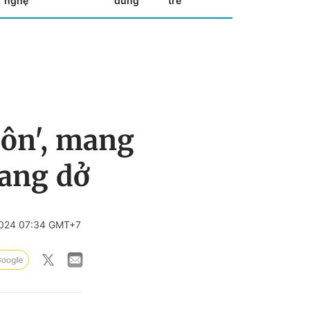
nghệ
dùng
trẻ
ôn', mang
dang dở
024 07:34 GMT+7