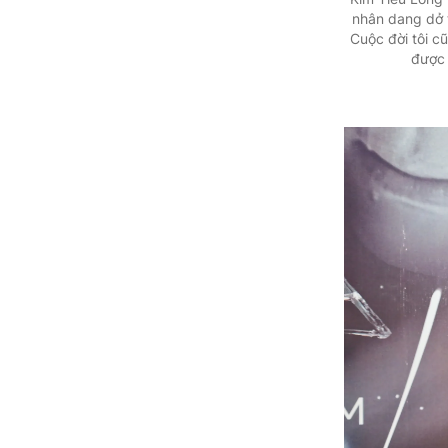
nhân dang dở t
Cuộc đời tôi c
được 