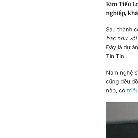
Kim Tiểu Lo
nghiệp, khá
Sau thành 
bạc như vôi
Đây là dự á
Tin Tin…
Nam nghệ sĩ 
cũng đều dồ
nào, có
triệ