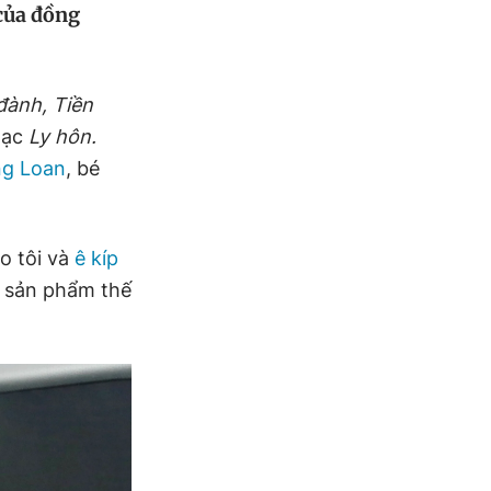
của đồng
đành, Tiền
hạc
Ly hôn.
g Loan
, bé
ào tôi và
ê kíp
n sản phẩm thế