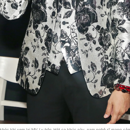
khóc khi xem lại MV
Ly hôn
. Hát ca khúc này, nam nghệ sĩ mang cả