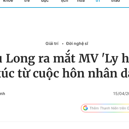
khỏe
trẻ
dục
lịch
hóa
trí
thao
Giải trí
Đời nghệ sĩ
 Long ra mắt MV 'Ly h
úc từ cuộc hôn nhân 
Anh
15/04/2