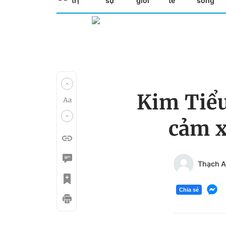
trị
sự
giới
tế
sống
Kim Tiểu
cảm x
Thạch 
Chia sẻ