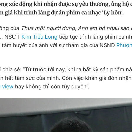
ng xúc động khi nhận được sự yêu thương, ủng hộ 
n giả khi trình làng dự án phim ca nhạc 'Ly hôn'.
công của
Thua một người dưng, Anh em bỏ nhau sao 
… NSƯT
Kim Tiểu Long
tiếp tục trình làng phim ca n
n tâm huyết của anh với sự tham gia của NSND
Phượn
chia sẻ: “Từ trước tới nay, khi ra bất kỳ sản phẩm n
n hết tâm sức của mình. Còn việc khán giả đón nhậ
u view
hay không thì còn tùy duyên”.