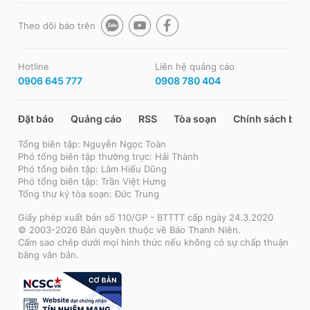
Theo dõi báo trên
Hotline
Liên hệ quảng cáo
0906 645 777
0908 780 404
Đặt báo
Quảng cáo
RSS
Tòa soạn
Chính sách bảo
Tổng biên tập: Nguyễn Ngọc Toàn
Phó tổng biên tập thường trực: Hải Thành
Phó tổng biên tập: Lâm Hiếu Dũng
Phó tổng biên tập: Trần Việt Hưng
Tổng thư ký tòa soạn: Đức Trung
Giấy phép xuất bản số 110/GP - BTTTT cấp ngày 24.3.2020
© 2003-2026 Bản quyền thuộc về Báo Thanh Niên.
Cấm sao chép dưới mọi hình thức nếu không có sự chấp thuận
bằng văn bản.