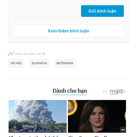
Giấy phép xuất bản số 110/GP - BTTTT cấp ngày 24.3.2020
Gửi bình luận
© 2003-2026 Bản quyền thuộc về Báo Thanh Niên. Cấm sao
chép dưới mọi hình thức nếu không có sự chấp thuận bằng văn
bản. Phát triển bởi ePi Technologies, JSC.
Xem thêm bình luận
Khám phá thêm chủ đề
VOI HÚC
DU KHÁCH
BOTSWANA