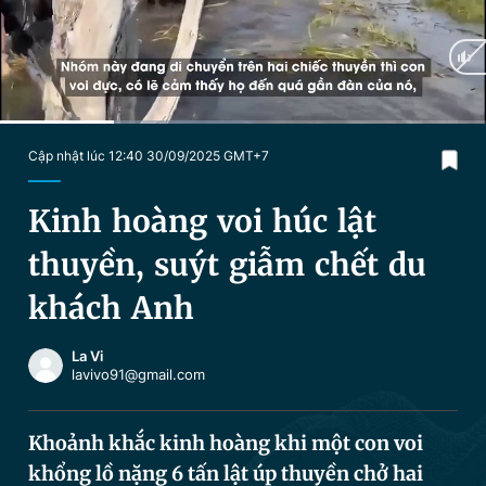
Chuyên mục khác
Tin đã xem
Chào ngày mới
Tin 24h
Đăng xuất
Tin thị trường
Tin 360
Current
0:18
/
Duration
1:14
Cập nhật lúc 12:40 30/09/2025 GMT+7
Time
Video
Magazine
Kinh hoàng voi húc lật
thuyền, suýt giẫm chết du
Sản phẩm khác
khách Anh
Tiện ích
Bạn cần biết
La Vi
lavivo91@gmail.com
Thông tin tòa soạn
Liên hệ quảng cáo
Khoảnh khắc kinh hoàng khi một con voi
khổng lồ nặng 6 tấn lật úp thuyền chở hai