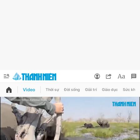
Video
Thời sự
Đời sống
Giải trí
Giáo dục
Sức khỏe
QUẢNG CÁO
ĐẶT BÁO
Thông tin tài khoản
Đổi mật khẩu
Chuyên mục
Tin đã lưu