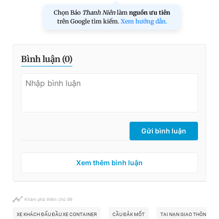
Chọn Báo
Thanh Niên
làm
nguồn ưu tiên
trên Google tìm kiếm.
Xem hướng dẫn.
Bình luận (
0
)
Gửi bình luận
Xem thêm bình luận
Khám phá thêm chủ đề
XE KHÁCH ĐẤU ĐẦU XE CONTAINER
CẦU ĐĂK MỐT
TAI NẠN GIAO THÔNG