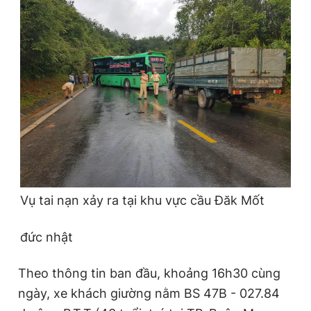
Đọc Thanh Niên trên điện thoại
Theo dõi báo trên
Hotline
Liên hệ quảng cáo
0906 645 777
0908 780 404
Vụ tai nạn xảy ra tại khu vực cầu Đăk Mốt
Đặt báo
Quảng cáo
RSS
Tòa soạn
Chính sách bảo
đức nhật
Tổng biên tập: Nguyễn Ngọc Toàn
Phó tổng biên tập thường trực: Hải Thành
Theo thông tin ban đầu, khoảng 16h30 cùng
Phó tổng biên tập: Lâm Hiếu Dũng
Phó tổng biên tập: Trần Việt Hưng
ngày, xe khách giường nằm BS 47B - 027.84
Tổng thư ký tòa soạn: Đức Trung