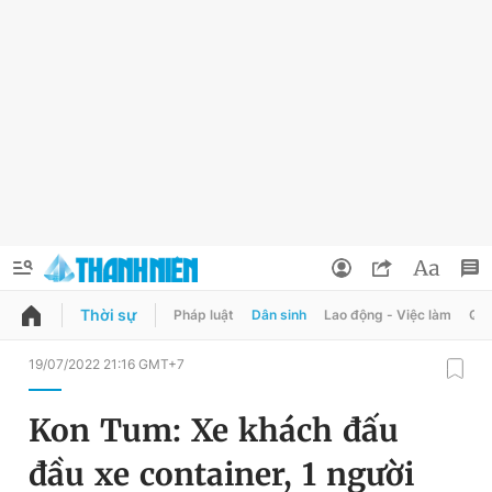
Thời sự
Pháp luật
Dân sinh
Lao động - Việc làm
Quy
QUẢNG CÁO
ĐẶT BÁO
19/07/2022 21:16 GMT+7
Thông tin tài khoản
Kon Tum: Xe khách đấu
Đổi mật khẩu
Chuyên mục
đầu xe container, 1 người
Tin đã lưu