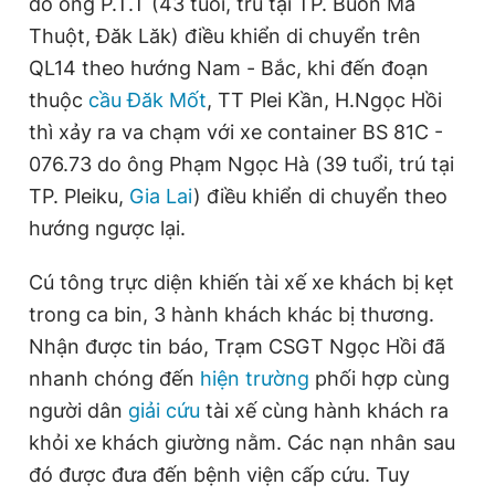
do ông P.T.T (43 tuổi, trú tại TP. Buôn Ma
Giấy phép xuất bản số 110/GP - BTTTT cấp ngày 24.3.2020
Thuột, Đăk Lăk) điều khiển di chuyển trên
© 2003-2026 Bản quyền thuộc về Báo Thanh Niên. Cấm sao
chép dưới mọi hình thức nếu không có sự chấp thuận bằng văn
QL14 theo hướng Nam - Bắc, khi đến đoạn
bản. Phát triển bởi ePi Technologies, JSC.
thuộc
cầu Đăk Mốt
, TT Plei Kần, H.Ngọc Hồi
thì xảy ra va chạm với xe container BS 81C -
076.73 do ông Phạm Ngọc Hà (39 tuổi, trú tại
TP. Pleiku,
Gia Lai
) điều khiển di chuyển theo
hướng ngược lại.
Cú tông trực diện khiến tài xế xe khách bị kẹt
trong ca bin, 3 hành khách khác bị thương.
Nhận được tin báo, Trạm CSGT Ngọc Hồi đã
nhanh chóng đến
hiện trường
phối hợp cùng
người dân
giải cứu
tài xế cùng hành khách ra
khỏi xe khách giường nằm. Các nạn nhân sau
đó được đưa đến bệnh viện cấp cứu. Tuy