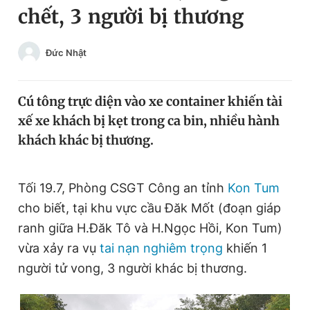
chết, 3 người bị thương
Chuyên mục khác
Tin đã xem
Chào ngày mới
Tin 24h
Đức Nhật
Đăng xuất
Tin thị trường
Tin 360
Cú tông trực diện vào xe container khiến tài
xế xe khách bị kẹt trong ca bin, nhiều hành
Video
Magazine
khách khác bị thương.
Sản phẩm khác
Tối 19.7, Phòng CSGT Công an tỉnh
Kon Tum
cho biết, tại khu vực cầu Đăk Mốt (đoạn giáp
Tiện ích
Bạn cần biết
ranh giữa H.Đăk Tô và H.Ngọc Hồi, Kon Tum)
vừa xảy ra vụ
tai nạn nghiêm trọng
khiến 1
Thông tin tòa soạn
Liên hệ quảng cáo
người tử vong, 3 người khác bị thương.