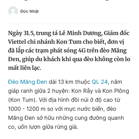
Chuyên mục khác
Đức Nhật
Tin đã xem
Chào ngày mới
Tin 24h
Đăng xuất
Ngày 31.5, trung tá Lê Minh Dương, Giám đốc
Tin thị trường
Tin 360
Viettel chi nhánh Kon Tum cho biết, đơn vị
đã lắp các trạm phát sóng 4G trên đèo Măng
Đen, giúp du khách khi qua đèo không còn lo
Video
Magazine
mất liên lạc.
Đèo Măng Đen
dài 13 km thuộc
QL 24
, nằm
Sản phẩm khác
giáp ranh giữa 2 huyện: Kon Rẫy và Kon Plông
Tiện ích
Bạn cần biết
(Kon Tum). Với địa hình đồi núi ở độ cao từ
1000 - 1200 m so với mực nước biển, đèo
Thông tin tòa soạn
Liên hệ quảng cáo
Măng Đen sở hữu những cung đường quanh
co, uốn lượn giữa rừng già.