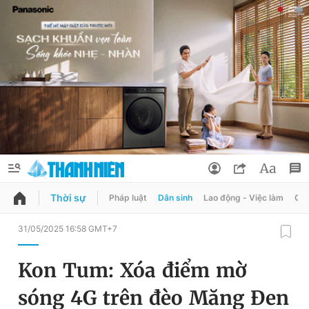
Thời sự
Pháp luật
Dân sinh
Lao động - Việc làm
Quy
QUẢNG CÁO
ĐẶT BÁO
31/05/2025 16:58 GMT+7
Thông tin tài khoản
Kon Tum: Xóa điểm mờ
Đổi mật khẩu
Chuyên mục
sóng 4G trên đèo Măng Đen
Tin đã lưu