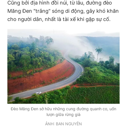
Cũng bởi địa hình đồi núi, từ lâu, đường đèo
Măng Đen "trắng" sóng di động, gây khó khăn
cho người dân, nhất là tài xế khi gặp sự cố.
Đọc Thanh Niên trên điện thoại
Theo dõi báo trên
Hotline
Liên hệ quảng cáo
0906 645 777
0908 780 404
Đặt báo
Quảng cáo
RSS
Tòa soạn
Chính sách bảo
Tổng biên tập: Nguyễn Ngọc Toàn
Phó tổng biên tập thường trực: Hải Thành
Đèo Măng Đen sở hữu những cung đường quanh co, uốn
Phó tổng biên tập: Lâm Hiếu Dũng
lượn giữa rừng già
Phó tổng biên tập: Trần Việt Hưng
Tổng thư ký tòa soạn: Đức Trung
ẢNH: BAN NGUYÊN