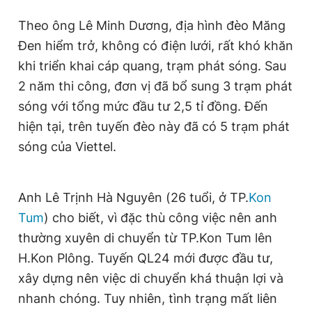
Giấy phép xuất bản số 110/GP - BTTTT cấp ngày 24.3.2020
Theo ông Lê Minh Dương, địa hình đèo Măng
© 2003-2026 Bản quyền thuộc về Báo Thanh Niên. Cấm sao
chép dưới mọi hình thức nếu không có sự chấp thuận bằng văn
Đen hiểm trở, không có điện lưới, rất khó khăn
bản. Phát triển bởi ePi Technologies, JSC.
khi triển khai cáp quang, trạm phát sóng. Sau
2 năm thi công, đơn vị đã bổ sung 3 trạm phát
sóng với tổng mức đầu tư 2,5 tỉ đồng. Đến
hiện tại, trên tuyến đèo này đã có 5 trạm phát
sóng của Viettel.
Anh Lê Trịnh Hà Nguyên (26 tuổi, ở TP.
Kon
Tum
) cho biết, vì đặc thù công việc nên anh
thường xuyên di chuyển từ TP.Kon Tum lên
H.Kon Plông. Tuyến QL24 mới được đầu tư,
xây dựng nên việc di chuyển khá thuận lợi và
nhanh chóng. Tuy nhiên, tình trạng mất liên