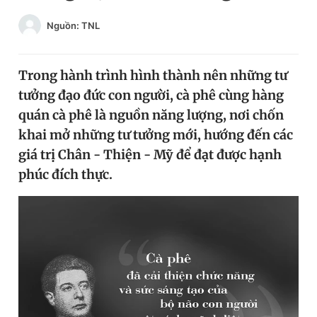
Chuyên mục khác
Nguồn: TNL
Tin đã xem
Chào ngày mới
Tin 24h
Đăng xuất
Trong hành trình hình thành nên những tư
Tin thị trường
Tin 360
tưởng đạo đức con người, cà phê cùng hàng
quán cà phê là nguồn năng lượng, nơi chốn
khai mở những tư tưởng mới, hướng đến các
Video
Magazine
giá trị Chân - Thiện - Mỹ để đạt được hạnh
phúc đích thực.
Sản phẩm khác
Tiện ích
Bạn cần biết
Thông tin tòa soạn
Liên hệ quảng cáo