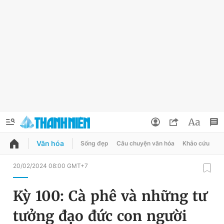
Văn hóa
Sống đẹp
Câu chuyện văn hóa
Khảo cứu
X
QUẢNG CÁO
ĐẶT BÁO
20/02/2024 08:00 GMT+7
Thông tin tài khoản
Kỳ 100: Cà phê và những tư
Đổi mật khẩu
Chuyên mục
tưởng đạo đức con người
Tin đã lưu