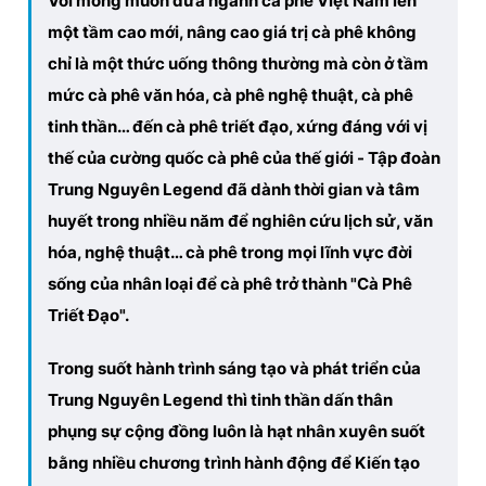
Với mong muốn đưa ngành cà phê Việt Nam lên
Giấy phép xuất bản số 110/GP - BTTTT cấp ngày 24.3.2020
một tầm cao mới, nâng cao giá trị cà phê không
© 2003-2026 Bản quyền thuộc về Báo Thanh Niên. Cấm sao
chép dưới mọi hình thức nếu không có sự chấp thuận bằng văn
chỉ là một thức uống thông thường mà còn ở tầm
bản. Phát triển bởi ePi Technologies, JSC.
mức cà phê văn hóa, cà phê nghệ thuật, cà phê
tinh thần… đến cà phê triết đạo, xứng đáng với vị
thế của cường quốc cà phê của thế giới - Tập đoàn
Trung Nguyên Legend đã dành thời gian và tâm
huyết trong nhiều năm để nghiên cứu lịch sử, văn
hóa, nghệ thuật… cà phê trong mọi lĩnh vực đời
sống của nhân loại để cà phê trở thành "Cà Phê
Triết Đạo".
Trong suốt hành trình sáng tạo và phát triển của
Trung Nguyên Legend thì tinh thần dấn thân
phụng sự cộng đồng luôn là hạt nhân xuyên suốt
bằng nhiều chương trình hành động để Kiến tạo