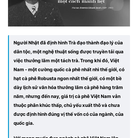
Đọc Thanh Niên trên điện thoại
Người Nhật đã định hình Trà đạo thành đạo lý của
dân tộc, một nghệ thuật sống được truyền tải qua
Theo dõi báo trên
việc thưởng lãm một tách trà. Trong khi đó, Việt
Nam - một cường quốc cà phê nhất nhì thế giới, có
Hotline
Liên hệ quảng cáo
hạt cà phê Robusta ngon nhất thế giới, có một bề
0906 645 777
0908 780 404
dày lịch sử văn hóa thưởng lãm cà phê hàng trăm
năm, nhưng đến nay, giá trị cà phê Việt Nam vẫn
Đặt báo
Quảng cáo
RSS
Tòa soạn
Chính sách bảo
thuộc phân khúc thấp, chủ yếu xuất thô và chưa
Tổng biên tập: Nguyễn Ngọc Toàn
được định hình đúng vị thế vốn có của ngành, của
Phó tổng biên tập thường trực: Hải Thành
Phó tổng biên tập: Lâm Hiếu Dũng
quốc gia.
Phó tổng biên tập: Trần Việt Hưng
Tổng thư ký tòa soạn: Đức Trung