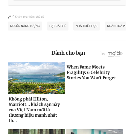
Khám phá thêm chủ đề
NGUỒN NĂNG LƯỢNG
HẠT CÀ PHÊ
NHÀ TRIẾT HỌC
NGÀNH CÀ PHÊ