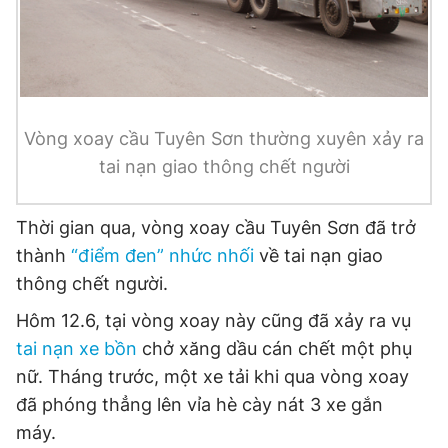
© 2003-2026 Bản quyền thuộc về Báo Thanh Niên. Cấm sao
chép dưới mọi hình thức nếu không có sự chấp thuận bằng văn
bản. Phát triển bởi ePi Technologies, JSC.
Vòng xoay cầu Tuyên Sơn thường xuyên xảy ra
tai nạn giao thông chết người
Thời gian qua, vòng xoay cầu Tuyên Sơn đã trở
thành
“điểm đen” nhức nhối
về tai nạn giao
thông chết người.
Hôm 12.6, tại vòng xoay này cũng đã xảy ra vụ
tai nạn xe bồn
chở xăng dầu cán chết một phụ
nữ. Tháng trước, một xe tải khi qua vòng xoay
đã phóng thẳng lên vỉa hè cày nát 3 xe gắn
máy.