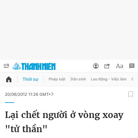
Thời sự
Pháp luật
Dân sinh
Lao động - Việc làm
Quy
QUẢNG CÁO
ĐẶT BÁO
20/06/2012 11:26 GMT+7
Thông tin tài khoản
Lại chết người ở vòng xoay
Đổi mật khẩu
Chuyên mục
"tử thần"
Tin đã lưu
Chuyên mục khác