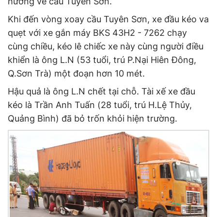
hướng về cầu Tuyên Sơn.
Khi đến vòng xoay cầu Tuyên Sơn, xe đầu kéo va
Đọc Thanh Niên trên điện thoại
quẹt với xe gắn máy BKS 43H2 - 7262 chạy
cùng chiều, kéo lê chiếc xe này cùng người điều
khiển là ông L.N (53 tuổi, trú P.Nại Hiên Đông,
Q.Sơn Trà) một đoạn hơn 10 mét.
Theo dõi báo trên
Hậu quả là ông L.N chết tại chỗ. Tài xế xe đầu
kéo là Trần Anh Tuấn (28 tuổi, trú H.Lệ Thủy,
Hotline
Liên hệ quảng cáo
0906 645 777
0908 780 404
Quảng Bình) đã bỏ trốn khỏi hiện trường.
Đặt báo
Quảng cáo
RSS
Tòa soạn
Chính sách bảo
Tổng biên tập: Nguyễn Ngọc Toàn
Phó tổng biên tập thường trực: Hải Thành
Phó tổng biên tập: Lâm Hiếu Dũng
Phó tổng biên tập: Trần Việt Hưng
Tổng thư ký tòa soạn: Đức Trung
Giấy phép xuất bản số 110/GP - BTTTT cấp ngày 24.3.2020