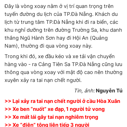
Đây là vòng xoay nằm ở vị trí quan trọng trên
tuyến đường du lịch của TP.Đà Nẵng. Khách du
lịch từ trung tâm TP.Đà Nẵng khi đi ra biển, các
khu nghỉ dưỡng trên đường Trường Sa, khu danh
thắng Ngũ Hành Sơn hay đi Hội An (Quảng
Nam), thường đi qua vòng xoay này.
Trong khi đó, xe đầu kéo và xe tải vận chuyển
hàng vào - ra Cảng Tiên Sa TP.Đà Nẵng cũng lưu
thông qua vòng xoay với mật độ cao nên thường
xuyên xảy ra tai nạn chết người.
Tin, ảnh:
Nguyễn Tú
>> Lại xảy ra tai nạn chết người ở cầu Hòa Xuân
>> Xe ben “nuốt” xe đạp, 1 người tử vong
>> Xe mất lái gây tai nạn nghiêm trọng
>> Xe “điên” tông liên tiếp 3 người