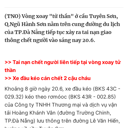
Tin đã xem
Chào ngày mới
Tin 24h
(TNO) Vòng xoay "tử thần" ở cầu Tuyên Sơn,
Đăng xuất
Q.Ngũ Hành Sơn nằm trên cung đường du lịch
Tin thị trường
Tin 360
của TP.Đà Nẵng tiếp tục xảy ra tai nạn giao
thông chết người vào sáng nay 20.6.
Video
Magazine
>> Tai nạn chết người liên tiếp tại vòng xoay tử
Sản phẩm khác
thần
>> Xe đầu kéo cán chết 2 cậu cháu
Tiện ích
Bạn cần biết
Khoảng 8 giờ ngày 20.6, xe đầu kéo (BKS 43C -
Thông tin tòa soạn
Liên hệ quảng cáo
029.32) kéo theo rơmóoc (BKS 43R - 002.85)
của Công ty TNHH Thương mại và dịch vụ vận
tải Hoàng Khánh Vân (đường Trường Chinh,
TP.Đà Nẵng) lưu thông trên đường Lê Văn Hiến,