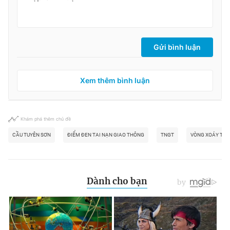
Gửi bình luận
Xem thêm bình luận
Khám phá thêm chủ đề
CẦU TUYÊN SƠN
ĐIỂM ĐEN TAI NẠN GIAO THÔNG
TNGT
VÒNG XOÁY TỬ 