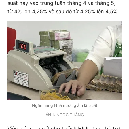
suất này vào trung tuần tháng 4 và tháng 5,
từ 4% lên 4,25% và sau đó từ 4,25% lên 4,5%.
Đọc Thanh Niên trên điện thoại
Theo dõi báo trên
Hotline
Liên hệ quảng cáo
0906 645 777
0908 780 404
Đặt báo
Quảng cáo
RSS
Tòa soạn
Chính sách bảo
Tổng biên tập: Nguyễn Ngọc Toàn
Ngân hàng Nhà nước giảm lãi suất
Phó tổng biên tập thường trực: Hải Thành
Phó tổng biên tập: Lâm Hiếu Dũng
ẢNH: NGỌC THẮNG
Phó tổng biên tập: Trần Việt Hưng
Tổng thư ký tòa soạn: Đức Trung
Việc giảm lãi suất cho thấy NHNN đang hỗ trợ