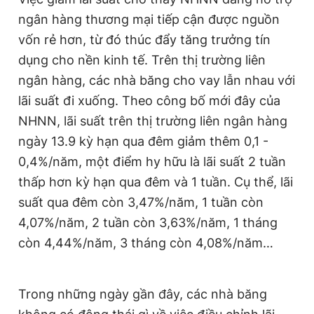
Giấy phép xuất bản số 110/GP - BTTTT cấp ngày 24.3.2020
ngân hàng thương mại tiếp cận được nguồn
© 2003-2026 Bản quyền thuộc về Báo Thanh Niên. Cấm sao
vốn rẻ hơn, từ đó thúc đẩy tăng trưởng tín
chép dưới mọi hình thức nếu không có sự chấp thuận bằng văn
bản. Phát triển bởi ePi Technologies, JSC.
dụng cho nền kinh tế. Trên thị trường liên
ngân hàng, các nhà băng cho vay lẫn nhau với
lãi suất đi xuống. Theo công bố mới đây của
NHNN, lãi suất trên thị trường liên ngân hàng
ngày 13.9 kỳ hạn qua đêm giảm thêm 0,1 -
0,4%/năm, một điểm hy hữu là lãi suất 2 tuần
thấp hơn kỳ hạn qua đêm và 1 tuần. Cụ thể, lãi
suất qua đêm còn 3,47%/năm, 1 tuần còn
4,07%/năm, 2 tuần còn 3,63%/năm, 1 tháng
còn 4,44%/năm, 3 tháng còn 4,08%/năm…
Trong những ngày gần đây, các nhà băng