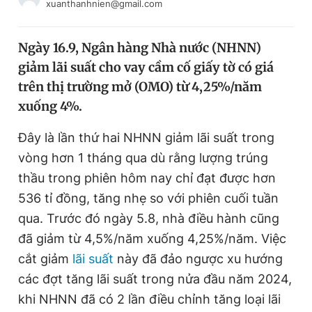
xuanthanhnien@gmail.com
Chuyên mục khác
Tin đã xem
Ngày 16.9, Ngân hàng Nhà nước (NHNN)
Chào ngày mới
Tin 24h
giảm lãi suất cho vay cầm cố giấy tờ có giá
Đăng xuất
trên thị trường mở (OMO) từ 4,25%/năm
Tin thị trường
Tin 360
xuống 4%.
Video
Magazine
Đây là lần thứ hai NHNN giảm lãi suất trong
vòng hơn 1 tháng qua dù rằng lượng trúng
thầu trong phiên hôm nay chỉ đạt được hơn
Sản phẩm khác
536 tỉ đồng, tăng nhẹ so với phiên cuối tuần
Tiện ích
Bạn cần biết
qua. Trước đó ngày 5.8, nhà điều hành cũng
đã giảm từ 4,5%/năm xuống 4,25%/năm. Việc
Thông tin tòa soạn
Liên hệ quảng cáo
cắt giảm
lãi suất
này đã đảo ngược xu hướng
các đợt tăng lãi suất trong nửa đầu năm 2024,
khi NHNN đã có 2 lần điều chỉnh tăng loại lãi