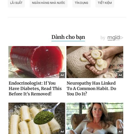
LÃI SUẤT
NGÂN HÀNG NHÀ NƯỚC
TÍN DỤNG
TIẾT KIỆM