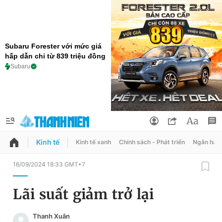
Subaru Forester với mức giá
hấp dẫn chỉ từ 839 triệu đồng
Subaru
Kinh tế
Kinh tế xanh
Chính sách - Phát triển
Ngân hàn
QUẢNG CÁO
ĐẶT BÁO
16/09/2024 18:33 GMT+7
Thông tin tài khoản
Lãi suất giảm trở lại
Đổi mật khẩu
Chuyên mục
Thanh Xuân
Tin đã lưu