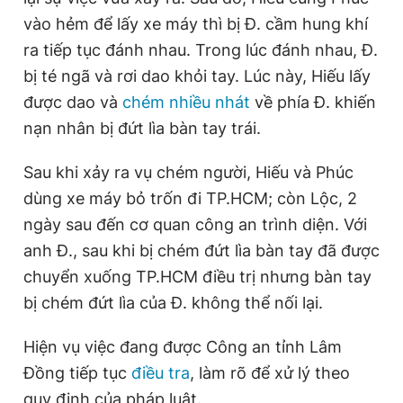
vào hẻm để lấy xe máy thì bị Đ. cầm hung khí
ra tiếp tục đánh nhau. Trong lúc đánh nhau, Đ.
bị té ngã và rơi dao khỏi tay. Lúc này, Hiếu lấy
được dao và
chém nhiều nhát
về phía Đ. khiến
nạn nhân bị đứt lìa bàn tay trái.
Sau khi xảy ra vụ chém người, Hiếu và Phúc
dùng xe máy bỏ trốn đi TP.HCM; còn Lộc, 2
ngày sau đến cơ quan công an trình diện. Với
anh Đ., sau khi bị chém đứt lìa bàn tay đã được
chuyển xuống TP.HCM điều trị nhưng bàn tay
bị chém đứt lìa của Đ. không thể nối lại.
Hiện vụ việc đang được Công an tỉnh Lâm
Đồng tiếp tục
điều tra
, làm rõ để xử lý theo
quy định của pháp luật.