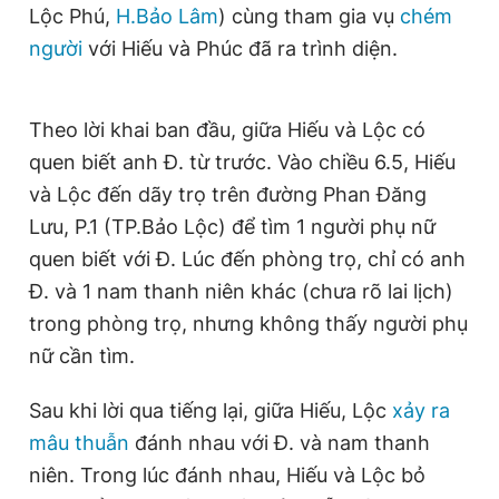
Lộc Phú,
H.Bảo Lâm
) cùng tham gia vụ
chém
Giấy phép xuất bản số 110/GP - BTTTT cấp ngày 24.3.2020
© 2003-2026 Bản quyền thuộc về Báo Thanh Niên. Cấm sao
người
với Hiếu và Phúc đã ra trình diện.
chép dưới mọi hình thức nếu không có sự chấp thuận bằng văn
bản. Phát triển bởi ePi Technologies, JSC.
Theo lời khai ban đầu, giữa Hiếu và Lộc có
quen biết anh Đ. từ trước. Vào chiều 6.5, Hiếu
và Lộc đến dãy trọ trên đường Phan Đăng
Lưu, P.1 (TP.Bảo Lộc) để tìm 1 người phụ nữ
quen biết với Đ. Lúc đến phòng trọ, chỉ có anh
Đ. và 1 nam thanh niên khác (chưa rõ lai lịch)
trong phòng trọ, nhưng không thấy người phụ
nữ cần tìm.
Sau khi lời qua tiếng lại, giữa Hiếu, Lộc
xảy ra
mâu thuẫn
đánh nhau với Đ. và nam thanh
niên. Trong lúc đánh nhau, Hiếu và Lộc bỏ