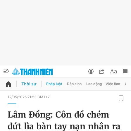
Thời sự
Pháp luật
Dân sinh
Lao động - Việc làm
Quy
QUẢNG CÁO
ĐẶT BÁO
12/05/2025 21:53 GMT+7
Thông tin tài khoản
Lâm Đồng: Côn đồ chém
Đổi mật khẩu
Chuyên mục
đứt lìa bàn tay nạn nhân ra
Tin đã lưu