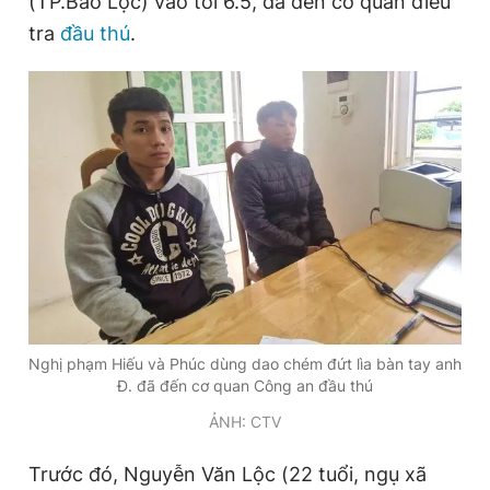
(TP.Bảo Lộc) vào tối 6.5, đã đến cơ quan điều
tra
đầu thú
.
Đọc Thanh Niên trên điện thoại
Theo dõi báo trên
Hotline
Liên hệ quảng cáo
0906 645 777
0908 780 404
Đặt báo
Quảng cáo
RSS
Tòa soạn
Chính sách bảo
Nghị phạm Hiếu và Phúc dùng dao chém đứt lìa bàn tay anh
Đ. đã đến cơ quan Công an đầu thú
Tổng biên tập: Nguyễn Ngọc Toàn
Phó tổng biên tập thường trực: Hải Thành
ẢNH: CTV
Phó tổng biên tập: Lâm Hiếu Dũng
Phó tổng biên tập: Trần Việt Hưng
Trước đó, Nguyễn Văn Lộc (22 tuổi, ngụ xã
Tổng thư ký tòa soạn: Đức Trung