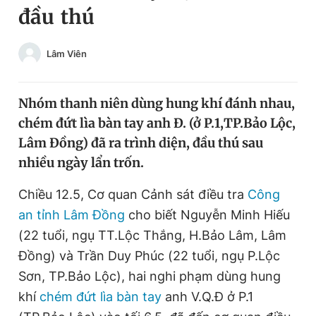
đầu thú
Chuyên mục khác
Tin đã xem
Chào ngày mới
Tin 24h
Lâm Viên
Đăng xuất
Tin thị trường
Tin 360
Nhóm thanh niên dùng hung khí đánh nhau,
chém đứt lìa bàn tay anh Đ. (ở P.1,TP.Bảo Lộc,
Video
Magazine
Lâm Đồng) đã ra trình diện, đầu thú sau
nhiều ngày lẩn trốn.
Sản phẩm khác
Chiều 12.5, Cơ quan Cảnh sát điều tra
Công
an tỉnh Lâm Đồng
cho biết Nguyễn Minh Hiếu
Tiện ích
Bạn cần biết
(22 tuổi, ngụ TT.Lộc Thắng, H.Bảo Lâm, Lâm
Đồng) và Trần Duy Phúc (22 tuổi, ngụ P.Lộc
Thông tin tòa soạn
Liên hệ quảng cáo
Sơn, TP.Bảo Lộc), hai nghi phạm dùng hung
khí
chém đứt lìa bàn tay
anh V.Q.Đ ở P.1