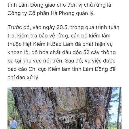
tỉnh Lâm Đồng giao cho đơn vị chủ rừng là
Giấy phép xuất bản số 110/GP - BTTTT cấp ngày 24.3.2020
© 2003-2026 Bản quyền thuộc về Báo Thanh Niên. Cấm sao
Công ty Cổ phần Hà Phong quản lý.
chép dưới mọi hình thức nếu không có sự chấp thuận bằng văn
bản. Phát triển bởi ePi Technologies, JSC.
Trước đó, vào ngày 20.5, trong quá trình tuần
tra, kiểm tra bảo vệ rừng, cán bộ kiểm lâm
thuộc Hạt Kiểm H.Bảo Lâm đã phát hiện vụ
khoan lỗ, đổ hóa chất đầu độc 52 cây thông
ba tại khu vực nói trên
. Sau đó, vụ việc được
báo cáo Chi cục Kiểm lâm tỉnh Lâm Đồng để
chỉ đạo xử lý.