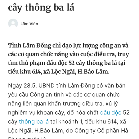
cây thông ba lá
Chuyên mục khác
Tin đã xem
Chào ngày mới
Tin 24h
Lâm Viên
Đăng xuất
Tin thị trường
Tin 360
Tỉnh Lâm Đồng chỉ đạo lực lượng công an và
các cơ quan chức năng vào cuộc điều tra, truy
Video
Magazine
tìm thủ phạm đầu độc 52 cây thông ba lá tại
tiểu khu 614, xã Lộc Ngãi, H.Bảo Lâm.
Sản phẩm khác
Ngày 28.5, UBND tỉnh Lâm Đồng có văn bản
yêu cầu Công an tỉnh và các cơ quan chức
Tiện ích
Bạn cần biết
năng liên quan khẩn trương điều tra, xử lý
nghiêm vụ khoan cây, đổ hóa chất
đầu độc
52
Thông tin tòa soạn
Liên hệ quảng cáo
cây
thông ba lá
tại khoảnh 1, tiểu khu 614, xã
Lộc Ngãi, H.Bảo Lâm, do Công ty Cổ phần Hà