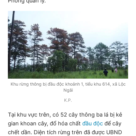
Phong quản lý.
Đọc Thanh Niên trên điện thoại
Theo dõi báo trên
Hotline
Liên hệ quảng cáo
0906 645 777
0908 780 404
Khu rừng thông bị đầu độc khoảnh 1, tiểu khu 614, xã Lộc
Ngãi
Đặt báo
Quảng cáo
RSS
Tòa soạn
Chính sách bảo
K.P.
Tổng biên tập: Nguyễn Ngọc Toàn
Tại khu vực trên, có 52 cây thông ba lá bị kẻ
Phó tổng biên tập thường trực: Hải Thành
Phó tổng biên tập: Lâm Hiếu Dũng
gian khoan cây, đổ hóa chất
đầu độc
để cây
Phó tổng biên tập: Trần Việt Hưng
chết dần. Diện tích rừng trên đã được UBND
Tổng thư ký tòa soạn: Đức Trung