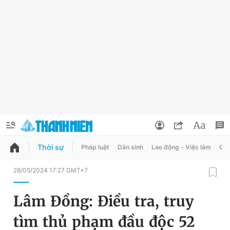
Thời sự
Pháp luật
Dân sinh
Lao động - Việc làm
Quy
QUẢNG CÁO
ĐẶT BÁO
28/05/2024 17:27 GMT+7
Thông tin tài khoản
Lâm Đồng: Điều tra, truy
Đổi mật khẩu
Chuyên mục
tìm thủ phạm đầu độc 52
Tin đã lưu