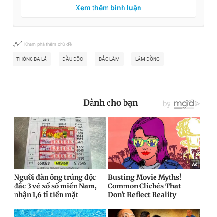
Xem thêm bình luận
Khám phá thêm chủ đề
THÔNG BA LÁ
ĐẦU ĐỘC
BẢO LÂM
LÂM ĐỒNG