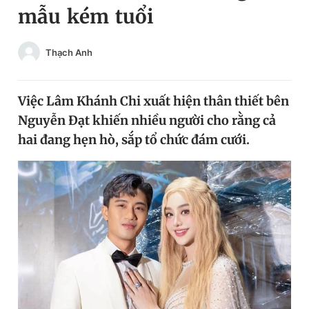
mẫu kém tuổi
Chuyên mục khác
Tin đã xem
Chào ngày mới
Tin 24h
Thạch Anh
Đăng xuất
Tin thị trường
Tin 360
Việc Lâm Khánh Chi xuất hiện thân thiết bên
Nguyễn Đạt khiến nhiều người cho rằng cả
Video
Magazine
hai đang hẹn hò, sắp tổ chức đám cưới.
Sản phẩm khác
Tiện ích
Bạn cần biết
Thông tin tòa soạn
Liên hệ quảng cáo