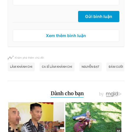
Gửi bình luận
Xem thêm bình luận
Khám phá thêm chủ đề
LÂM KHÁNH CHI
CA SĨ LÂM KHÁNH CHI
NGUYỄN ĐẠT
ĐÁM CƯỚI