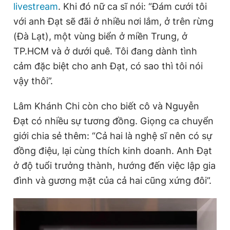
livestream
. Khi đó nữ ca sĩ nói: “Đám cưới tôi
Giấy phép xuất bản số 110/GP - BTTTT cấp ngày 24.3.2020
© 2003-2026 Bản quyền thuộc về Báo Thanh Niên. Cấm sao
với anh Đạt sẽ đãi ở nhiều nơi lắm, ở trên rừng
chép dưới mọi hình thức nếu không có sự chấp thuận bằng văn
(Đà Lạt), một vùng biển ở miền Trung, ở
bản. Phát triển bởi ePi Technologies, JSC.
TP.HCM và ở dưới quê. Tôi đang dành tình
cảm đặc biệt cho anh Đạt, có sao thì tôi nói
vậy thôi”.
Lâm Khánh Chi còn cho biết cô và Nguyễn
Đạt có nhiều sự tương đồng. Giọng ca chuyển
giới chia sẻ thêm: “Cả hai là nghệ sĩ nên có sự
đồng điệu, lại cùng thích kinh doanh. Anh Đạt
ở độ tuổi trưởng thành, hướng đến việc lập gia
đình và gương mặt của cả hai cũng xứng đôi”.