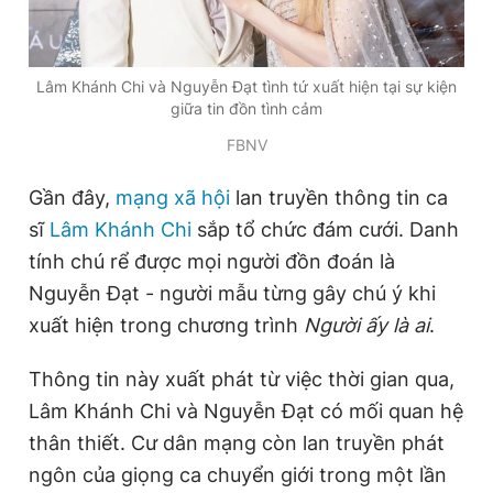
Đọc Thanh Niên trên điện thoại
Lâm Khánh Chi và Nguyễn Đạt tình tứ xuất hiện tại sự kiện
giữa tin đồn tình cảm
FBNV
Gần đây,
mạng xã hội
lan truyền thông tin ca
Theo dõi báo trên
sĩ
Lâm Khánh Chi
sắp tổ chức đám cưới. Danh
tính chú rể được mọi người đồn đoán là
Hotline
Liên hệ quảng cáo
Nguyễn Đạt - người mẫu từng gây chú ý khi
0906 645 777
0908 780 404
xuất hiện trong chương trình
Người ấy là ai
.
Đặt báo
Quảng cáo
RSS
Tòa soạn
Chính sách bảo
Thông tin này xuất phát từ việc thời gian qua,
Tổng biên tập: Nguyễn Ngọc Toàn
Lâm Khánh Chi và Nguyễn Đạt có mối quan hệ
Phó tổng biên tập thường trực: Hải Thành
Phó tổng biên tập: Lâm Hiếu Dũng
thân thiết. Cư dân mạng còn lan truyền phát
Phó tổng biên tập: Trần Việt Hưng
ngôn của giọng ca chuyển giới trong một lần
Tổng thư ký tòa soạn: Đức Trung