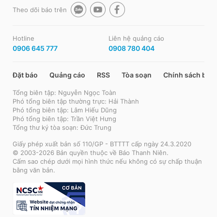
Theo dõi báo trên
Hotline
Liên hệ quảng cáo
0906 645 777
0908 780 404
Đặt báo
Quảng cáo
RSS
Tòa soạn
Chính sách bảo
Tổng biên tập: Nguyễn Ngọc Toàn
Phó tổng biên tập thường trực: Hải Thành
Phó tổng biên tập: Lâm Hiếu Dũng
Phó tổng biên tập: Trần Việt Hưng
Tổng thư ký tòa soạn: Đức Trung
Giấy phép xuất bản số 110/GP - BTTTT cấp ngày 24.3.2020
© 2003-2026 Bản quyền thuộc về Báo Thanh Niên.
Cấm sao chép dưới mọi hình thức nếu không có sự chấp thuận
bằng văn bản.