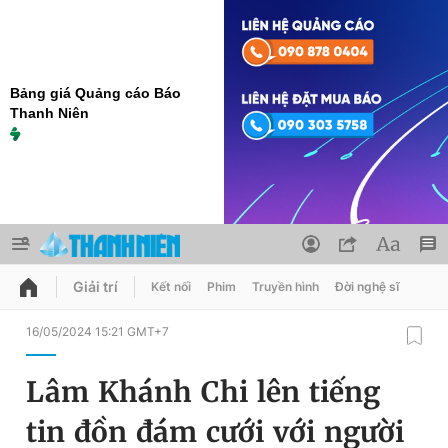
Bảng giá Quảng cáo Báo
Thanh Niên
Giải trí
Kết nối
Phim
Truyền hình
Đời nghệ sĩ
QUẢNG CÁO
ĐẶT BÁO
16/05/2024 15:21 GMT+7
Thông tin tài khoản
Lâm Khánh Chi lên tiếng
Đổi mật khẩu
Chuyên mục
tin đồn đám cưới với người
Tin đã lưu