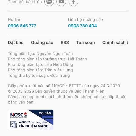
Theo dõi báo trên
Hotline
Liên hệ quảng cáo
0906 645 777
0908 780 404
Đặt báo
Quảng cáo
RSS
Tòa soạn
Chính sách bảo
Tổng biên tập: Nguyễn Ngọc Toàn
Phó tổng biên tập thường trực: Hải Thành
Phó tổng biên tập: Lâm Hiếu Dũng
Phó tổng biên tập: Trần Việt Hưng
Tổng thư ký tòa soạn: Đức Trung
Giấy phép xuất bản số 110/GP - BTTTT cấp ngày 24.3.2020
© 2003-2026 Bản quyền thuộc về Báo Thanh Niên.
Cấm sao chép dưới mọi hình thức nếu không có sự chấp thuận
bằng văn bản.