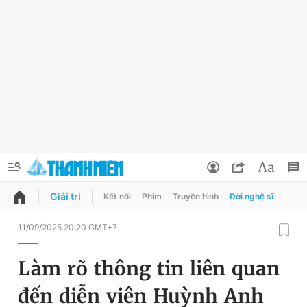
Giải trí
Kết nối
Phim
Truyền hình
Đời nghệ sĩ
QUẢNG CÁO
ĐẶT BÁO
11/09/2025 20:20 GMT+7
Thông tin tài khoản
Làm rõ thông tin liên quan
Đổi mật khẩu
Chuyên mục
đến diễn viên Huỳnh Anh
Tin đã lưu