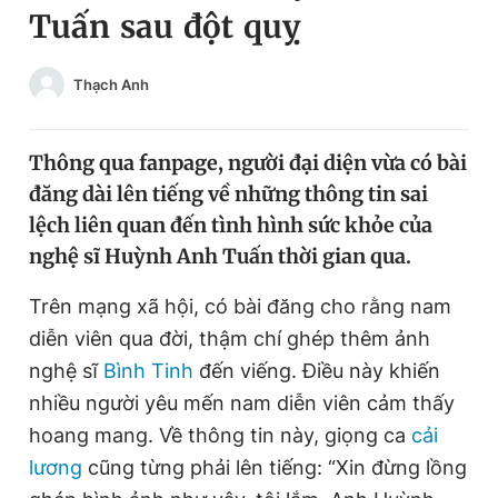
Tuấn sau đột quỵ
Chuyên mục khác
Tin đã xem
Chào ngày mới
Tin 24h
Thạch Anh
Đăng xuất
Tin thị trường
Tin 360
Thông qua fanpage, người đại diện vừa có bài
đăng dài lên tiếng về những thông tin sai
Video
Magazine
lệch liên quan đến tình hình sức khỏe của
nghệ sĩ Huỳnh Anh Tuấn thời gian qua.
Sản phẩm khác
Trên mạng xã hội, có bài đăng cho rằng nam
diễn viên qua đời, thậm chí ghép thêm ảnh
Tiện ích
Bạn cần biết
nghệ sĩ
Bình Tinh
đến viếng. Điều này khiến
nhiều người yêu mến nam diễn viên cảm thấy
Thông tin tòa soạn
Liên hệ quảng cáo
hoang mang. Về thông tin này, giọng ca
cải
lương
cũng từng phải lên tiếng: “Xin đừng lồng