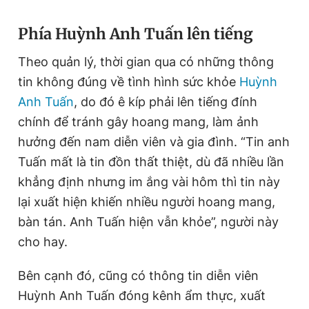
Giấy phép xuất bản số 110/GP - BTTTT cấp ngày 24.3.2020
© 2003-2026 Bản quyền thuộc về Báo Thanh Niên. Cấm sao
Phía Huỳnh Anh Tuấn lên tiếng
chép dưới mọi hình thức nếu không có sự chấp thuận bằng văn
bản. Phát triển bởi ePi Technologies, JSC.
Theo quản lý, thời gian qua có những thông
tin không đúng về tình hình sức khỏe
Huỳnh
Anh Tuấn
, do đó ê kíp phải lên tiếng đính
chính để tránh gây hoang mang, làm ảnh
hưởng đến nam diễn viên và gia đình. “Tin anh
Tuấn mất là tin đồn thất thiệt, dù đã nhiều lần
khẳng định nhưng im ắng vài hôm thì tin này
lại xuất hiện khiến nhiều người hoang mang,
bàn tán. Anh Tuấn hiện vẫn khỏe”, người này
cho hay.
Bên cạnh đó, cũng có thông tin diễn viên
Huỳnh Anh Tuấn đóng kênh ẩm thực, xuất