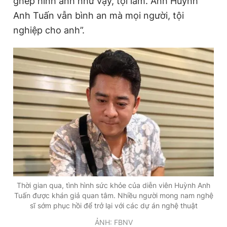
ghép hình ảnh như vậy, tội lắm. Anh Huỳnh
Anh Tuấn vẫn bình an mà mọi người, tội
nghiệp cho anh”.
Đọc Thanh Niên trên điện thoại
Theo dõi báo trên
Hotline
Liên hệ quảng cáo
0906 645 777
0908 780 404
Đặt báo
Quảng cáo
RSS
Tòa soạn
Chính sách bảo
Tổng biên tập: Nguyễn Ngọc Toàn
Thời gian qua, tình hình sức khỏe của diễn viên Huỳnh Anh
Phó tổng biên tập thường trực: Hải Thành
Tuấn được khán giả quan tâm. Nhiều người mong nam nghệ
Phó tổng biên tập: Lâm Hiếu Dũng
sĩ sớm phục hồi để trở lại với các dự án nghệ thuật
Phó tổng biên tập: Trần Việt Hưng
Tổng thư ký tòa soạn: Đức Trung
ẢNH: FBNV