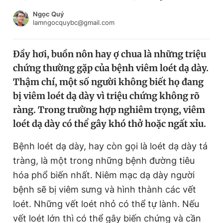
Chuyên mục khác
Ngọc Quý
Tin đã xem
lamngocquybc@gmail.com
Chào ngày mới
Tin 24h
Đăng xuất
Đầy hơi, buồn nôn hay ợ chua là những triệu
Tin thị trường
Tin 360
chứng thường gặp của bệnh viêm loét dạ dày.
Thậm chí, một số người không biết họ đang
Video
Magazine
bị viêm loét dạ dày vì triệu chứng không rõ
ràng. Trong trường hợp nghiêm trọng, viêm
loét dạ dày có thể gây khó thở hoặc ngất xỉu.
Sản phẩm khác
Bệnh loét dạ dày, hay còn gọi là loét dạ dày tá
Tiện ích
Bạn cần biết
tràng, là một trong những bệnh đường tiêu
hóa phổ biến nhất. Niêm mạc dạ dày người
Thông tin tòa soạn
Liên hệ quảng cáo
bệnh sẽ bị viêm sưng và hình thành các vết
loét. Những vết loét nhỏ có thể tự lành. Nếu
vết loét lớn thì có thể gây biến chứng và cần