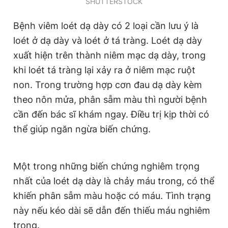
SHUTTERSTOCK
Giấy phép xuất bản số 110/GP - BTTTT cấp ngày 24.3.2020
© 2003-2026 Bản quyền thuộc về Báo Thanh Niên. Cấm sao
Bệnh viêm loét dạ dày có 2 loại cần lưu ý là
chép dưới mọi hình thức nếu không có sự chấp thuận bằng văn
bản. Phát triển bởi ePi Technologies, JSC.
loét ở dạ dày và loét ở tá tràng. Loét dạ dày
xuất hiện trên thành niêm mạc dạ dày, trong
khi loét tá tràng lại xảy ra ở niêm mạc ruột
non. Trong trường hợp cơn đau dạ dày kèm
theo nôn mửa, phân sẫm màu thì người bệnh
cần đến bác sĩ khám ngay. Điều trị kịp thời có
thể giúp ngăn ngừa biến chứng.
Một trong những biến chứng nghiêm trọng
nhất của loét dạ dày là chảy máu trong, có thể
khiến phân sẫm màu hoặc có máu. Tình trạng
này nếu kéo dài sẽ dẫn đến thiếu máu nghiêm
trọng.