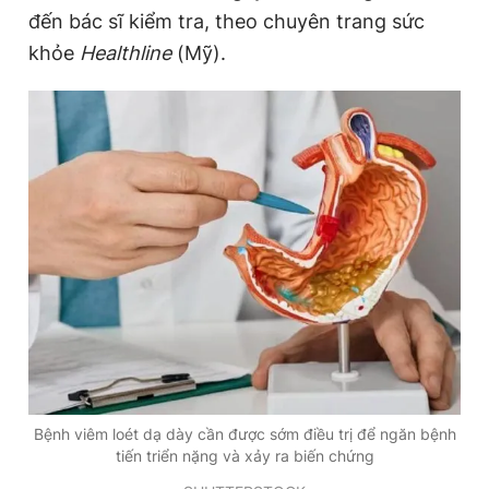
đến bác sĩ kiểm tra, theo chuyên trang sức
khỏe
Healthline
(Mỹ).
Đọc Thanh Niên trên điện thoại
Theo dõi báo trên
Hotline
Liên hệ quảng cáo
0906 645 777
0908 780 404
Đặt báo
Quảng cáo
RSS
Tòa soạn
Chính sách bảo
Tổng biên tập: Nguyễn Ngọc Toàn
Phó tổng biên tập thường trực: Hải Thành
Bệnh viêm loét dạ dày cần được sớm điều trị để ngăn bệnh
Phó tổng biên tập: Lâm Hiếu Dũng
Phó tổng biên tập: Trần Việt Hưng
tiến triển nặng và xảy ra biến chứng
Tổng thư ký tòa soạn: Đức Trung