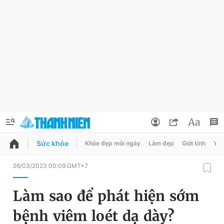
Sức khỏe
Khỏe đẹp mỗi ngày
Làm đẹp
Giới tính
Y t
QUẢNG CÁO
ĐẶT BÁO
26/03/2023 00:09 GMT+7
Thông tin tài khoản
Làm sao để phát hiện sớm
Đổi mật khẩu
Chuyên mục
bệnh viêm loét dạ dày?
Tin đã lưu