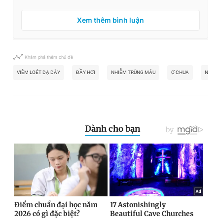
Xem thêm bình luận
Khám phá thêm chủ đề
VIÊM LOÉT DẠ DÀY
ĐẦY HƠI
NHIỄM TRÙNG MÁU
Ợ CHUA
NỘI SO