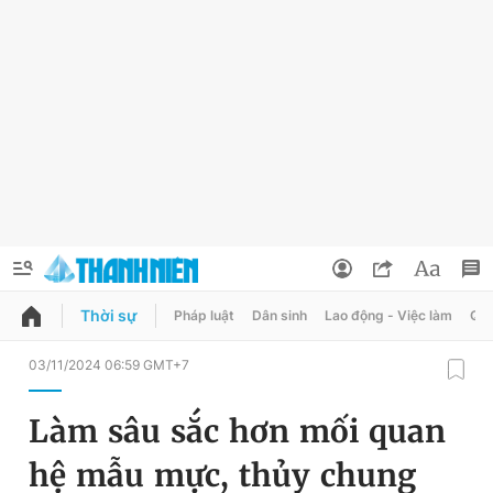
Thời sự
Pháp luật
Dân sinh
Lao động - Việc làm
Quy
QUẢNG CÁO
ĐẶT BÁO
03/11/2024 06:59 GMT+7
Thông tin tài khoản
Làm sâu sắc hơn mối quan
Đổi mật khẩu
Chuyên mục
hệ mẫu mực, thủy chung
Tin đã lưu