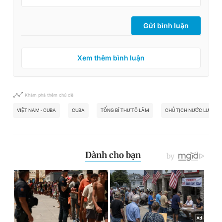
Gửi bình luận
Xem thêm bình luận
Khám phá thêm chủ đề
VIỆT NAM - CUBA
CUBA
TỔNG BÍ THƯ TÔ LÂM
CHỦ TỊCH NƯỚC LƯƠNG