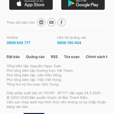
Theo dõi báo trên
Hotline
Liên hệ quảng cáo
0906 645 777
0908 780 404
Đặt báo
Quảng cáo
RSS
Tòa soạn
Chính sách bảo
Tổng biên tập: Nguyễn Ngọc Toàn
Phó tổng biên tập thường trực: Hải Thành
Phó tổng biên tập: Lâm Hiếu Dũng
Phó tổng biên tập: Trần Việt Hưng
Tổng thư ký tòa soạn: Đức Trung
Giấy phép xuất bản số 110/GP - BTTTT cấp ngày 24.3.2020
© 2003-2026 Bản quyền thuộc về Báo Thanh Niên.
Cấm sao chép dưới mọi hình thức nếu không có sự chấp thuận
bằng văn bản.