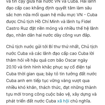
và tin cậy giữa hai nước VN và Cuba. Hai lãnh
đạo cấp cao khẳng định quyết tâm làm sâu
sắc hơn nữa mối quan hệ mẫu mực VN - Cuba
được Chủ tịch Hồ Chí Minh và lãnh tụ Fidel
Castro Ruz đặt nền móng và nhiều thế hệ lãnh
đạo, nhân dân hai nước dày công vun đắp.
Chủ tịch nước gửi tới Bí thư thứ nhất, Chủ tịch
nước Cuba và các lãnh đạo cấp cao Cuba lời
thăm hỏi về hậu quả cơn bão Oscar ngày
20.10 và tình hình khắc phục sự cố điện tại
Cuba thời gian qua; bày tỏ tin tưởng đất nước
Cuba anh em tiếp tục vững vàng vượt qua
nhiều khó khăn, thách thức, đạt những thành
tựu mới trong công cuộc bảo vệ, xây dựng và
phát triển đất nước Cuba
xã hội
chủ nghĩa.