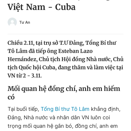
Việt Nam - Cuba
Chuyên mục khác
Tin đã xem
Chào ngày mới
Tin 24h
Tư An
Đăng xuất
Tin thị trường
Tin 360
Chiều 2.11, tại trụ sở T.Ư Đảng, Tổng Bí thư
Tô Lâm đã tiếp ông Esteban Lazo
Video
Magazine
Hernández, Chủ tịch Hội đồng Nhà nước, Chủ
tịch Quốc hội Cuba, đang thăm và làm việc tại
VN từ 2 - 3.11.
Sản phẩm khác
Mối quan hệ đồng chí, anh em hiếm
Tiện ích
Bạn cần biết
có
Thông tin tòa soạn
Liên hệ quảng cáo
Tại buổi tiếp,
Tổng Bí thư Tô Lâm
khẳng định,
Đảng, Nhà nước và nhân dân VN luôn coi
trọng mối quan hệ gắn bó, đồng chí, anh em