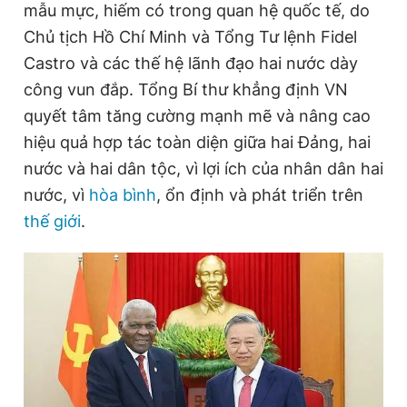
mẫu mực, hiếm có trong quan hệ quốc tế, do
Chủ tịch Hồ Chí Minh và Tổng Tư lệnh Fidel
Castro và các thế hệ lãnh đạo hai nước dày
Đọc Thanh Niên trên điện thoại
công vun đắp. Tổng Bí thư khẳng định VN
quyết tâm tăng cường mạnh mẽ và nâng cao
hiệu quả hợp tác toàn diện giữa hai Đảng, hai
nước và hai dân tộc, vì lợi ích của nhân dân hai
Theo dõi báo trên
nước, vì
hòa bình
, ổn định và phát triển trên
thế giới
.
Hotline
Liên hệ quảng cáo
0906 645 777
0908 780 404
Đặt báo
Quảng cáo
RSS
Tòa soạn
Chính sách bảo
Tổng biên tập: Nguyễn Ngọc Toàn
Phó tổng biên tập thường trực: Hải Thành
Phó tổng biên tập: Lâm Hiếu Dũng
Phó tổng biên tập: Trần Việt Hưng
Tổng thư ký tòa soạn: Đức Trung