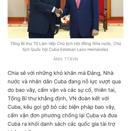
Giấy phép xuất bản số 110/GP - BTTTT cấp ngày 24.3.2020
© 2003-2026 Bản quyền thuộc về Báo Thanh Niên. Cấm sao
chép dưới mọi hình thức nếu không có sự chấp thuận bằng văn
bản. Phát triển bởi ePi Technologies, JSC.
Tổng Bí thư Tô Lâm tiếp Chủ tịch Hội đồng Nhà nước, Chủ
tịch Quốc hội Cuba Esteban Lazo Hernández
ẢNH: TTXVN
Chia sẻ với những khó khăn mà Đảng, Nhà
nước và nhân dân Cuba đang nỗ lực vượt qua
do bao vây, cấm vận và các sự cố, thiên tai,
Tổng Bí thư khẳng định, VN đoàn kết với
Cuba, kêu gọi gỡ bỏ các biện pháp bao vây,
cấm vận đơn phương chống lại Cuba và đưa
Cuba ra khỏi danh sách các quốc gia tài trợ