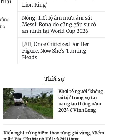
Thời sự
Khởi tố người 'không
có tội' trong vụ tai
nạn giao thông năm
2024 ở Vĩnh Long
Kiến nghị xử nghiêm thao túng giá vàng, 'điểm
mặt' Bảo Tín Mạnh Hải và Mi Hồng