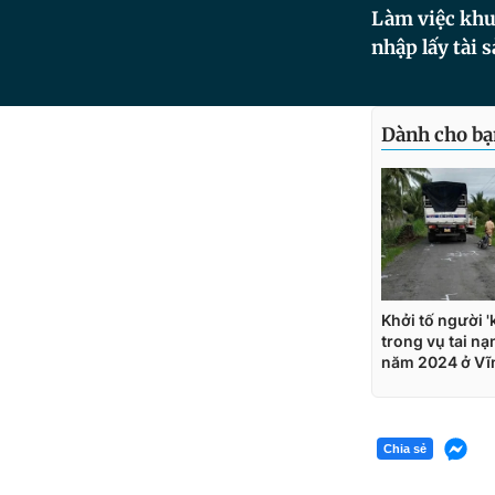
Làm việc khu
nhập lấy tài 
Chia sẻ