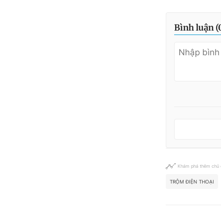
Bình luận (
Khám phá thêm chủ
TRỘM ĐIỆN THOẠI