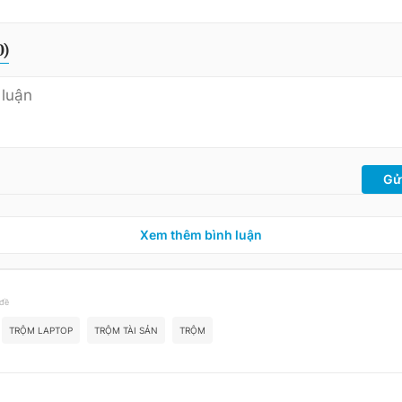
0
)
Gử
Xem thêm bình luận
 đề
TRỘM LAPTOP
TRỘM TÀI SẢN
TRỘM