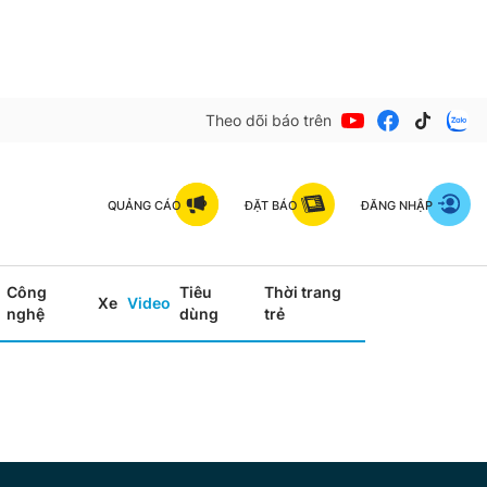
Theo dõi báo trên
QUẢNG CÁO
ĐẶT BÁO
ĐĂNG NHẬP
Công
Tiêu
Thời trang
Xe
Video
nghệ
dùng
trẻ