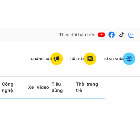
Theo dõi báo trên
QUẢNG CÁO
ĐẶT BÁO
ĐĂNG NHẬP
Công
Tiêu
Thời trang
Xe
Video
nghệ
dùng
trẻ