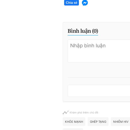
Chia sẻ
Bình luận (
0
)
Khám phá thêm chủ đề
KHỎE MẠNH
GHÉP TẠNG
NHIỄM HIV