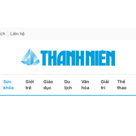
ích
Liên hệ
Sức
Giới
Giáo
Du
Văn
Giải
Thể
khỏe
trẻ
dục
lịch
hóa
trí
thao