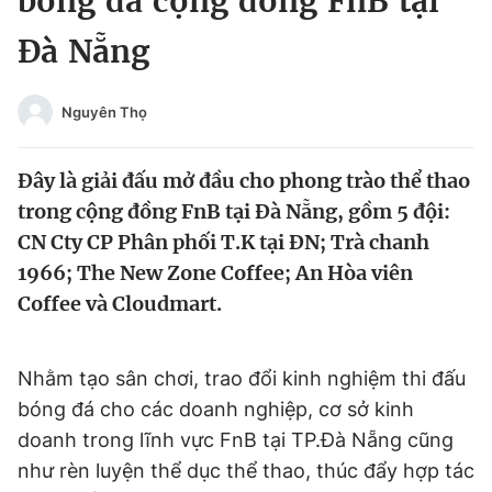
bóng đá cộng đồng FnB tại
Chuyên mục khác
Đà Nẵng
Tin đã xem
Chào ngày mới
Tin 24h
Đăng xuất
Nguyên Thọ
Tin thị trường
Tin 360
Đây là giải đấu mở đầu cho phong trào thể thao
Video
Magazine
trong cộng đồng FnB tại Đà Nẵng, gồm 5 đội:
CN Cty CP Phân phối T.K tại ĐN; Trà chanh
1966; The New Zone Coffee; An Hòa viên
Sản phẩm khác
Coffee và Cloudmart.
Tiện ích
Bạn cần biết
Nhằm tạo sân chơi, trao đổi kinh nghiệm thi đấu
Thông tin tòa soạn
Liên hệ quảng cáo
bóng đá cho các doanh nghiệp, cơ sở kinh
doanh trong lĩnh vực FnB tại TP.Đà Nẵng cũng
như rèn luyện thể dục thể thao, thúc đẩy hợp tác