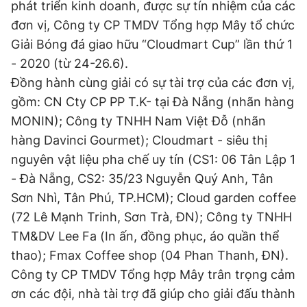
phát triển kinh doanh, được sự tín nhiệm của các
đơn vị, Công ty CP TMDV Tổng hợp Mây tổ chức
Giải Bóng đá giao hữu “Cloudmart Cup” lần thứ 1
Đọc Thanh Niên trên điện thoại
- 2020 (từ 24-26.6).
Đồng hành cùng giải có sự tài trợ của các đơn vị,
gồm: CN Cty CP PP T.K- tại Đà Nẵng (nhãn hàng
MONIN); Công ty TNHH Nam Việt Đỗ (nhãn
Theo dõi báo trên
hàng Davinci Gourmet); Cloudmart - siêu thị
nguyên vật liệu pha chế uy tín (CS1: 06 Tân Lập 1
Hotline
Liên hệ quảng cáo
- Đà Nẵng, CS2: 35/23 Nguyễn Quý Anh, Tân
0906 645 777
0908 780 404
Sơn Nhì, Tân Phú, TP.HCM); Cloud garden coffee
(72 Lê Mạnh Trinh, Sơn Trà, ĐN); Công ty TNHH
Đặt báo
Quảng cáo
RSS
Tòa soạn
Chính sách bảo
TM&DV Lee Fa (In ấn, đồng phục, áo quần thể
Tổng biên tập: Nguyễn Ngọc Toàn
thao); Fmax Coffee shop (04 Phan Thanh, ĐN).
Phó tổng biên tập thường trực: Hải Thành
Phó tổng biên tập: Lâm Hiếu Dũng
Công ty CP TMDV Tổng hợp Mây trân trọng cảm
Phó tổng biên tập: Trần Việt Hưng
ơn các đội, nhà tài trợ đã giúp cho giải đấu thành
Tổng thư ký tòa soạn: Đức Trung