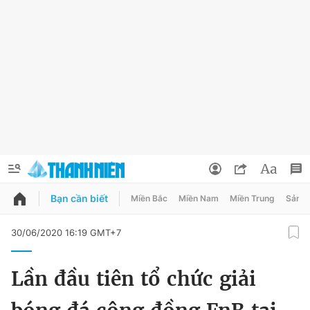
Bạn cần biết
Miền Bắc
Miền Nam
Miền Trung
Sản 
QUẢNG CÁO
ĐẶT BÁO
30/06/2020 16:19 GMT+7
Thông tin tài khoản
Lần đầu tiên tổ chức giải
Đổi mật khẩu
Chuyên mục
Tin đã lưu