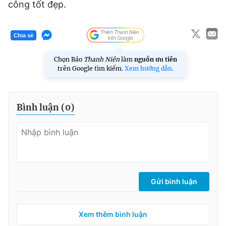
công tốt đẹp.
Giấy phép xuất bản số 110/GP - BTTTT cấp ngày 24.3.2020
© 2003-2026 Bản quyền thuộc về Báo Thanh Niên. Cấm sao
chép dưới mọi hình thức nếu không có sự chấp thuận bằng văn
Chia sẻ
bản. Phát triển bởi ePi Technologies, JSC.
Chọn Báo
Thanh Niên
làm
nguồn ưu tiên
trên Google tìm kiếm.
Xem hướng dẫn.
Bình luận (
0
)
Gửi bình luận
Xem thêm bình luận