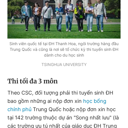
Đọc Thanh Niên trên điện thoại
Sinh viên quốc tế tại ĐH Thanh Hoa, ngôi trường hàng đầu
Trung Quốc và cũng là nơi sẽ tổ chức kỳ thi tuyển sinh ĐH
Theo dõi báo trên
dành cho du học sinh
TSINGHUA UNIVERSITY
Hotline
Liên hệ quảng cáo
0906 645 777
0908 780 404
Thi tối đa 3 môn
Theo CSC, đối tượng phải thi tuyển sinh ĐH
Đặt báo
Quảng cáo
RSS
Tòa soạn
Chính sách bảo
bao gồm những ai nộp đơn xin
học bổng
Tổng biên tập: Nguyễn Ngọc Toàn
Phó tổng biên tập thường trực: Hải Thành
chính phủ
Trung Quốc hoặc nộp đơn xin học
Phó tổng biên tập: Lâm Hiếu Dũng
tại 142 trường thuộc dự án "Song nhất lưu" (là
Phó tổng biên tập: Trần Việt Hưng
Tổng thư ký tòa soạn: Đức Trung
các trường ưu tú nhất của giáo dục ĐH Trung