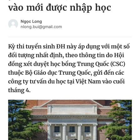
vào mới được nhập học
Chuyên mục khác
Tin đã xem
Chào ngày mới
Tin 24h
Ngọc Long
nlong.bui@gmail.com
Đăng xuất
Tin thị trường
Tin 360
Kỳ thi tuyển sinh ĐH này áp dụng với một số
đối tượng nhất định, theo thông tin do Hội
Video
Magazine
đồng xét duyệt học bổng Trung Quốc (CSC)
thuộc Bộ Giáo dục Trung Quốc, gửi đến các
công ty tư vấn du học tại Việt Nam vào cuối
Sản phẩm khác
tháng 4.
Tiện ích
Bạn cần biết
Thông tin tòa soạn
Liên hệ quảng cáo