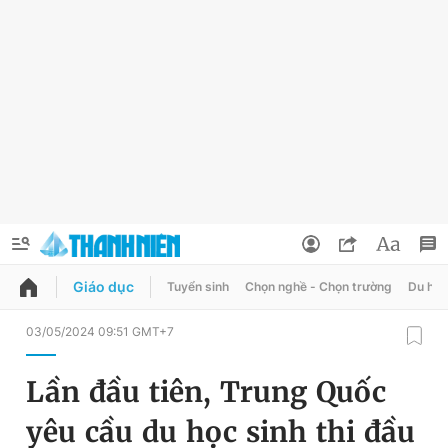
Giáo dục
Tuyển sinh
Chọn nghề - Chọn trường
Du học
QUẢNG CÁO
ĐẶT BÁO
03/05/2024 09:51 GMT+7
Thông tin tài khoản
Lần đầu tiên, Trung Quốc
Đổi mật khẩu
Chuyên mục
yêu cầu du học sinh thi đầu
Tin đã lưu