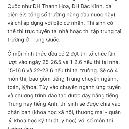
Quốc như ĐH Thanh Hoa, ĐH Bắc Kinh, đại
Giấy phép xuất bản số 110/GP - BTTTT cấp ngày 24.3.2020
© 2003-2026 Bản quyền thuộc về Báo Thanh Niên. Cấm sao
diện 5% tổng số trường hàng đầu nước này)
chép dưới mọi hình thức nếu không có sự chấp thuận bằng văn
bản. Phát triển bởi ePi Technologies, JSC.
và chỉ áp dụng với bậc cử nhân. Thí sinh có
thể thi trực tuyến tại nhà hoặc thi tập trung tại
trường ở Trung Quốc.
Ở mỗi hình thức đều có 2 đợt thi tổ chức lần
lượt vào ngày 25-26.5 và 1-2.6 nếu thi tại nhà,
15-16.6 và 22-23.6 nếu thi tại trường. Sẽ có 4
môn thi, bao gồm tiếng Trung chuyên ngành,
toán, lý/hóa. Tùy vào chuyên ngành ứng tuyển
và chương trình đào tạo được dạy bằng tiếng
Trung hay tiếng Anh, thí sinh sẽ được chia vào
phân ban (khoa học xã hội, thương mại - quản
lý, khoa học kỹ thuật, y học) với số môn thi
tương ứng.