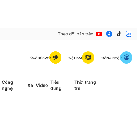
Theo dõi báo trên
QUẢNG CÁO
ĐẶT BÁO
ĐĂNG NHẬP
Công
Tiêu
Thời trang
Xe
Video
nghệ
dùng
trẻ