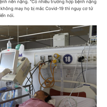
 bệnh nền nặng. "Có nhiều trường hợp bệnh nặng
i không may họ bị mắc Covid-19 thì nguy cơ tử
ển nói.