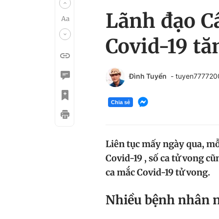
Lãnh đạo Cầ
Covid-19 tă
Đình Tuyển
- tuyen77772
Chia sẻ
Liên tục mấy ngày qua, m
Covid-19 , số ca tử vong cũ
ca mắc Covid-19 tử vong.
Nhiều bệnh nhân n