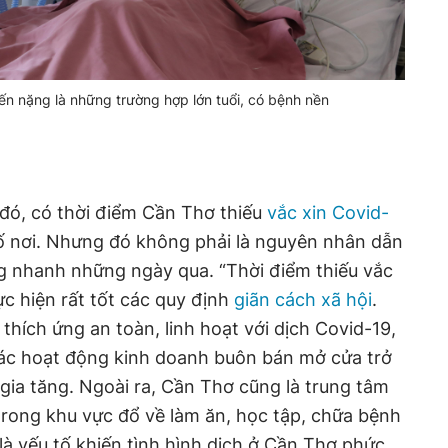
ến nặng là những trường hợp lớn tuổi, có bệnh nền
đó, có thời điểm Cần Thơ thiếu
vắc xin Covid-
số nơi. Nhưng đó không phải là nguyên nhân dẫn
ng nhanh những ngày qua. “Thời điểm thiếu vắc
c hiện rất tốt các quy định
giãn cách xã hội
.
thích ứng an toàn, linh hoạt với dịch Covid-19,
 các hoạt động kinh doanh buôn bán mở cửa trở
 gia tăng. Ngoài ra, Cần Thơ cũng là trung tâm
rong khu vực đổ về làm ăn, học tập, chữa bệnh
là yếu tố khiến tình hình dịch ở Cần Thơ phức