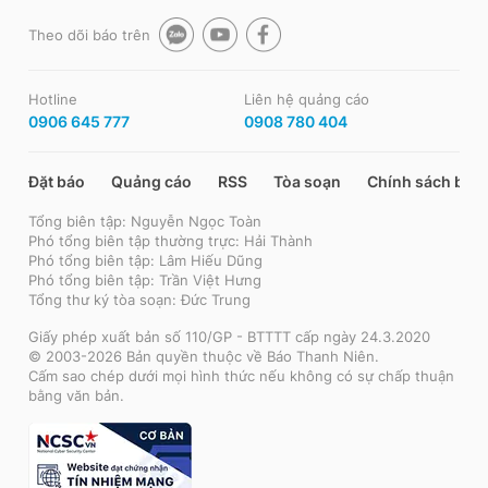
Theo dõi báo trên
Hotline
Liên hệ quảng cáo
0906 645 777
0908 780 404
Đặt báo
Quảng cáo
RSS
Tòa soạn
Chính sách bảo
Tổng biên tập: Nguyễn Ngọc Toàn
Phó tổng biên tập thường trực: Hải Thành
Phó tổng biên tập: Lâm Hiếu Dũng
Phó tổng biên tập: Trần Việt Hưng
Tổng thư ký tòa soạn: Đức Trung
Giấy phép xuất bản số 110/GP - BTTTT cấp ngày 24.3.2020
© 2003-2026 Bản quyền thuộc về Báo Thanh Niên.
Cấm sao chép dưới mọi hình thức nếu không có sự chấp thuận
bằng văn bản.