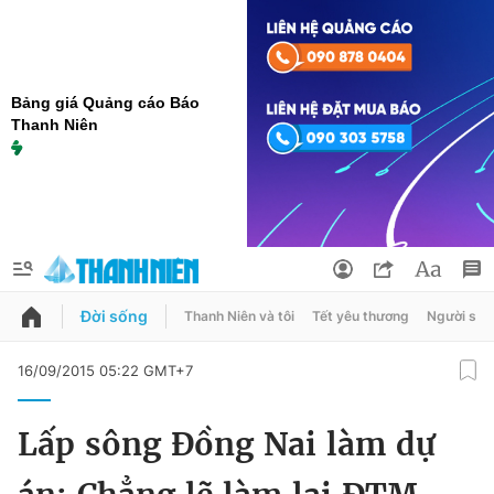
Bảng giá Quảng cáo Báo
Thanh Niên
Đời sống
Thanh Niên và tôi
Tết yêu thương
Người sốn
QUẢNG CÁO
ĐẶT BÁO
16/09/2015 05:22 GMT+7
Thông tin tài khoản
Lấp sông Đồng Nai làm dự
Đổi mật khẩu
Chuyên mục
Tin đã lưu