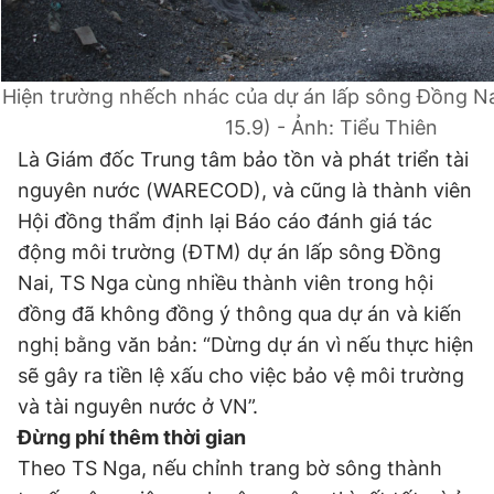
Giấy phép xuất bản số 110/GP - BTTTT cấp ngày 24.3.2020
© 2003-2026 Bản quyền thuộc về Báo Thanh Niên. Cấm sao
chép dưới mọi hình thức nếu không có sự chấp thuận bằng văn
bản. Phát triển bởi ePi Technologies, JSC.
Hiện trường nhếch nhác của dự án lấp sông Đồng Na
15.9) - Ảnh: Tiểu Thiên
Là Giám đốc Trung tâm bảo tồn và phát triển tài
nguyên nước (WARECOD), và cũng là thành viên
Hội đồng thẩm định lại Báo cáo đánh giá tác
động môi trường (ĐTM) dự án lấp sông Đồng
Nai, TS Nga cùng nhiều thành viên trong hội
đồng đã không đồng ý thông qua dự án và kiến
nghị bằng văn bản: “Dừng dự án vì nếu thực hiện
sẽ gây ra tiền lệ xấu cho việc bảo vệ môi trường
và tài nguyên nước ở VN”.
Đừng phí thêm thời gian
Theo TS Nga, nếu chỉnh trang bờ sông thành