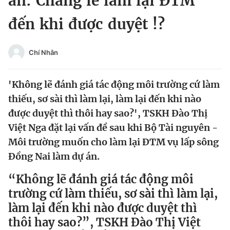
án: Chẳng lẽ làm lại ĐTM
Chuyên mục khác
đến khi được duyệt !?
Tin đã xem
Chào ngày mới
Tin 24h
Đăng xuất
Chí Nhân
Tin thị trường
Tin 360
'Không lẽ đánh giá tác động môi trường cứ làm
Video
Magazine
thiếu, sơ sài thì làm lại, làm lại đến khi nào
được duyệt thì thôi hay sao?', TSKH Đào Thị
Việt Nga đặt lại vấn đề sau khi Bộ Tài nguyên -
Sản phẩm khác
Môi trường muốn cho làm lại ĐTM vụ lấp sông
Đồng Nai làm dự án.
Tiện ích
Bạn cần biết
“Không lẽ đánh giá tác động môi
Thông tin tòa soạn
Liên hệ quảng cáo
trường cứ làm thiếu, sơ sài thì làm lại,
làm lại đến khi nào được duyệt thì
thôi hay sao?”, TSKH Đào Thị Việt