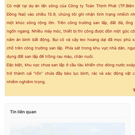
Có mặt tại dự án lấn sông của Công ty Toàn Thịnh Phát (TP.Biên
Đồng Nai) vào chiều 15.9, chúng tôi ghi nhận tình trạng nhếch n
một khúc sông rộng lớn. Trên công trường san lấp, đất đá, ống
ngổn ngang. Nhiều máy móc, thiết bị thi công được dồn một góc c
nằm án binh bất động. Bụi cỏ và cây leo hoang dại đã mọc phủ 
chỗ trên công trường san lấp. Phía sát trong khu vực nhà dân, ngư
dụng đất san lấp để trồng rau màu, chăn nuôi.
Đặc biệt, khu vực chưa san lấp ở cầu tàu khiến cho dòng nước xoá
trở thành cái “rốn” chứa đầy bèo lục bình, rác và xác động vật 
nhiễm nghiêm trọng.
T
Tin liên quan