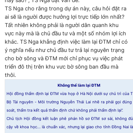
hay sao?”, TS Nga đặt vấn đề.
TS Nga cho rằng trong dự án này, câu hỏi đặt ra
ai sẽ là người được hưởng lợi trực tiếp lớn nhất?
Tất nhiên không phải là người dân quanh khu
vực này mà là chủ đầu tư và một số nhóm lợi ích
khác. TS Nga khẳng định việc làm lại ĐTM chỉ có
ý nghĩa nếu như chủ đầu tư trả lại nguyên trạng
cho bờ sông và ĐTM mới chỉ phục vụ việc phát
triển đô thị trên khu vưc bờ sông ban đầu mà
thôi.
Không thể làm lại ĐTM
Hội đồng thẩm định lại ĐTM vừa họp ở Hà Nội dưới sự chủ trì của 
Bộ Tài nguyên - Môi trường Nguyễn Thái Lai nhẽ ra phải gọi đúng 
soát, thẩm tra kết quả thẩm định chứ không phải thẩm định lại”.
Chủ tịch Hội đồng kết luận phê phán hồ sơ ĐTM sơ sài, không đủ
cậy về khoa học... là chuẩn xác, nhưng lại giao cho tỉnh Đồng Nai l