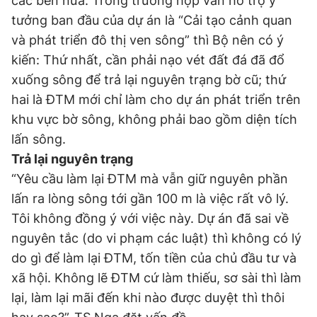
các bên nữa. Trong trường hợp vẫn hỗ trợ ý
tưởng ban đầu của dự án là “Cải tạo cảnh quan
và phát triển đô thị ven sông” thì Bộ nên có ý
kiến: Thứ nhất, cần phải nạo vét đất đá đã đổ
xuống sông để trả lại nguyên trạng bờ cũ; thứ
hai là ĐTM mới chỉ làm cho dự án phát triển trên
khu vực bờ sông, không phải bao gồm diện tích
lấn sông.
Trả lại nguyên trạng
“Yêu cầu làm lại ĐTM mà vẫn giữ nguyên phần
lấn ra lòng sông tới gần 100 m là việc rất vô lý.
Tôi không đồng ý với việc này. Dự án đã sai về
nguyên tắc (do vi phạm các luật) thì không có lý
do gì để làm lại ĐTM, tốn tiền của chủ đầu tư và
xã hội. Không lẽ ĐTM cứ làm thiếu, sơ sài thì làm
lại, làm lại mãi đến khi nào được duyệt thì thôi