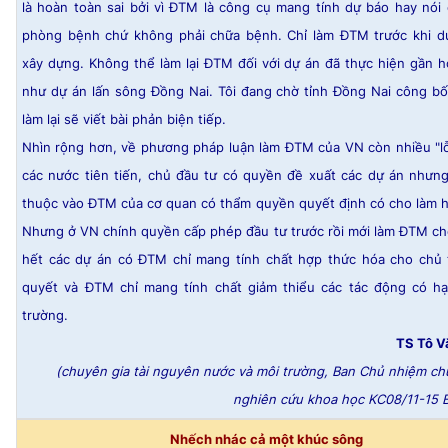
là hoàn toàn sai bởi vì ĐTM là công cụ mang tính dự báo hay nói
phòng bệnh chứ không phải chữa bệnh. Chỉ làm ĐTM trước khi d
xây dựng. Không thể làm lại ĐTM đối với dự án đã thực hiện gần 
như dự án lấn sông Đồng Nai. Tôi đang chờ tỉnh Đồng Nai công 
làm lại sẽ viết bài phản biện tiếp.
Nhìn rộng hơn, về phương pháp luận làm ĐTM của VN còn nhiều "l
các nước tiên tiến, chủ đầu tư có quyền đề xuất các dự án nhưn
thuộc vào ĐTM của cơ quan có thẩm quyền quyết định có cho làm 
Nhưng ở VN chính quyền cấp phép đầu tư trước rồi mới làm ĐTM c
hết các dự án có ĐTM chỉ mang tính chất hợp thức hóa cho chủ 
quyết và ĐTM chỉ mang tính chất giảm thiểu các tác động có hạ
trường.
TS Tô V
(chuyên gia tài nguyên nước và môi trường, Ban Chủ nhiệm ch
nghiên cứu khoa học KC08/11-15 
Nhếch nhác cả một khúc sông