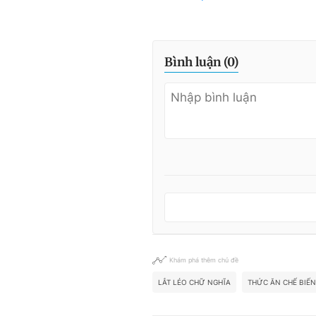
Bình luận (
0
)
Khám phá thêm chủ đề
LẮT LÉO CHỮ NGHĨA
THỨC ĂN CHẾ BIẾN