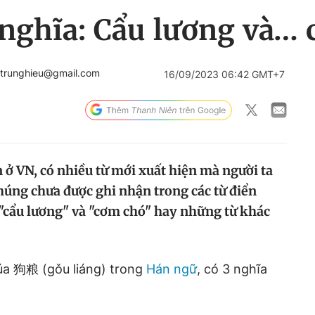
 nghĩa: Cẩu lương và…
gtrunghieu@gmail.com
16/09/2023 06:42 GMT+7
n ở VN, có nhiều từ mới xuất hiện mà người ta
húng chưa được ghi nhận trong các từ điển
 "cẩu lương" và "cơm chó" hay những từ khác
của 狗粮 (gǒu liáng) trong
Hán ngữ
, có 3 nghĩa