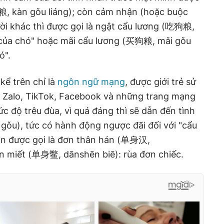
粮, kàn gǒu liáng); còn cảm nhận (hoặc buộc
ười khác thì được gọi là ngật cẩu lương (吃狗粮,
n của chó" hoặc mãi cẩu lương (买狗粮, mǎi gǒu
ó".
kể trên chỉ là
ngôn ngữ mạng
, được giới trẻ sử
a Zalo, TikTok, Facebook và những trang mạng
c độ trêu đùa, vì quá đáng thì sẽ dẫn đến tình
gǒu), tức có hành động ngược đãi đối với "cẩu
òn được gọi là đơn thân hán (单身汉,
 miết (单身鳖, dānshēn biē): rùa đơn chiếc.