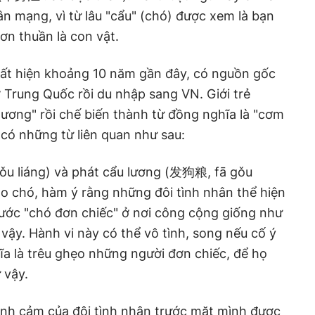
ân mạng, vì từ lâu "cẩu" (chó) được xem là bạn
n thuần là con vật.
ất hiện khoảng 10 năm gần đây, có nguồn gốc
ở Trung Quốc rồi du nhập sang VN. Giới trẻ
 lương" rồi chế biến thành từ đồng nghĩa là "cơm
 có những từ liên quan như sau:
u liáng) và phát cẩu lương (发狗粮, fā gǒu
cho chó, hàm ý rằng những đôi tình nhân thể hiện
rước "chó đơn chiếc" ở nơi công cộng giống như
 vậy. Hành vi này có thể vô tình, song nếu cố ý
hĩa là trêu ghẹo những người đơn chiếc, để họ
 vậy.
tình cảm của đôi tình nhân trước mặt mình được