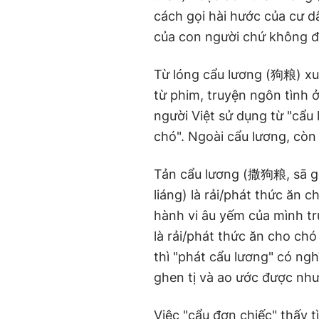
cách gọi hài hước của cư d
của con người chứ không đơ
Từ lóng cẩu lương (狗粮) xu
từ phim, truyện ngôn tình 
người Việt sử dụng từ "cẩu
chó". Ngoài cẩu lương, còn
Tản cẩu lương (撒狗粮, sā gǒ
liáng) là rải/phát thức ăn 
hành vi âu yếm của mình t
là rải/phát thức ăn cho chó
thì "phát cẩu lương" có ng
ghen tị và ao ước được như
Việc "cẩu đơn chiếc" thấy 