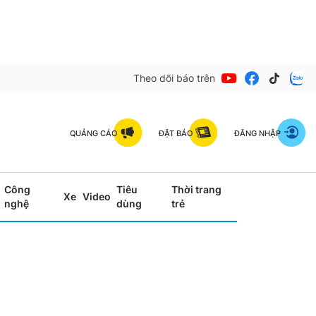
Theo dõi báo trên
QUẢNG CÁO
ĐẶT BÁO
ĐĂNG NHẬP
Công
Tiêu
Thời trang
Xe
Video
nghệ
dùng
trẻ