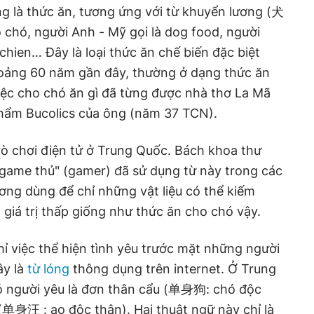
ơng là thức ăn, tương ứng với từ khuyển lương (犬
o chó, người Anh - Mỹ gọi là dog food, người
 chien… Đây là loại thức ăn chế biến đặc biệt
oảng 60 năm gần đây, thường ở dạng thức ăn
 việc cho chó ăn gì đã từng được nhà thơ La Mã
 phẩm Bucolics của ông (năm 37 TCN).
trò chơi điện tử ở Trung Quốc. Bách khoa thư
"game thủ" (gamer) đã sử dụng từ này trong các
ương dùng để chỉ những vật liệu có thể kiếm
 giá trị thấp giống như thức ăn cho chó vậy.
hỉ việc thể hiện tình yêu trước mặt những người
ây là
từ lóng
thông dụng trên internet. Ở Trung
ó người yêu là đơn thân cẩu (单身狗: chó độc
单身汪 : ao độc thân). Hai thuật ngữ này chỉ là