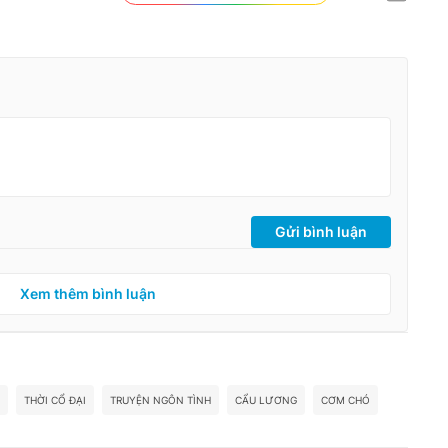
Gửi bình luận
Xem thêm bình luận
THỜI CỔ ĐẠI
TRUYỆN NGÔN TÌNH
CẨU LƯƠNG
CƠM CHÓ