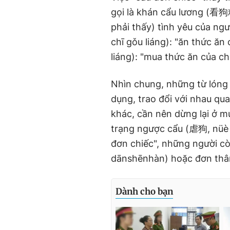
gọi là khán cẩu lương (看狗
phải thấy) tình yêu của ng
chī gǒu liáng): "ăn thức ă
liáng): "mua thức ăn của ch
Nhìn chung, những từ lóng 
dụng, trao đổi với nhau qu
khác, cần nên dừng lại ở mứ
trạng ngược cẩu (虐狗, nüè 
đơn chiếc", những người c
dānshēnhàn) hoặc đơn thân