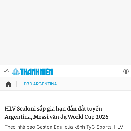
LĐBĐ ARGENTINA
QUẢNG CÁO
ĐẶT BÁO
Thông tin tài khoản
HLV Scaloni sắp gia hạn dẫn dắt tuyển
Argentina, Messi vẫn dự World Cup 2026
Đổi mật khẩu
Chuyên mục
Theo nhà báo Gaston Edul của kênh TyC Sports, HLV
Tin đã lưu