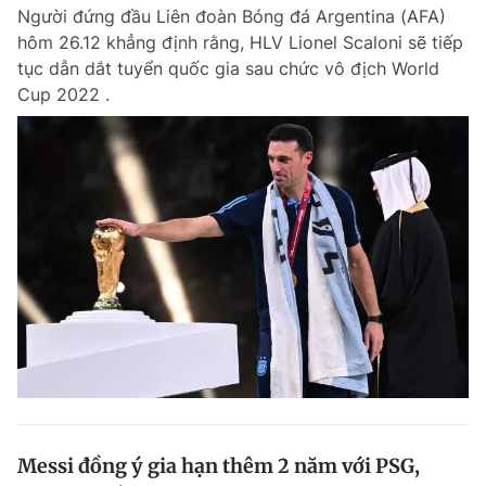
Người đứng đầu Liên đoàn Bóng đá Argentina (AFA)
hôm 26.12 khẳng định rằng, HLV Lionel Scaloni sẽ tiếp
tục dẫn dắt tuyển quốc gia sau chức vô địch World
Đọc Thanh Niên trên điện thoại
Cup 2022 .
Theo dõi báo trên
Hotline
Liên hệ quảng cáo
0906 645 777
0908 780 404
Đặt báo
Quảng cáo
RSS
Tòa soạn
Chính sách bảo m
Tổng biên tập: Nguyễn Ngọc Toàn
Phó tổng biên tập thường trực: Hải Thành
Phó tổng biên tập: Lâm Hiếu Dũng
Phó tổng biên tập: Trần Việt Hưng
Messi đồng ý gia hạn thêm 2 năm với PSG,
Tổng thư ký tòa soạn: Đức Trung