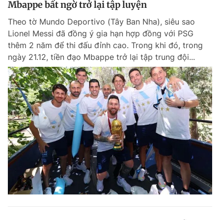
Mbappe bất ngờ trở lại tập luyện
Giấy phép xuất bản số 110/GP - BTTTT cấp ngày 24.3.2020
© 2003-2026 Bản quyền thuộc về Báo Thanh Niên. Cấm sao chép
Theo tờ Mundo Deportivo (Tây Ban Nha), siêu sao
dưới mọi hình thức nếu không có sự chấp thuận bằng văn bản.
Lionel Messi đã đồng ý gia hạn hợp đồng với PSG
Phát triển bởi ePi Technologies, JSC.
thêm 2 năm để thi đấu đỉnh cao. Trong khi đó, trong
ngày 21.12, tiền đạo Mbappe trở lại tập trung đội...