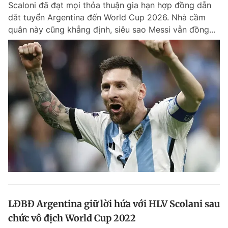
Scaloni đã đạt mọi thỏa thuận gia hạn hợp đồng dẫn
Chuyên mục khác
dắt tuyển Argentina đến World Cup 2026. Nhà cầm
Tin đã xem
quân này cũng khẳng định, siêu sao Messi vẫn đồng...
Chào ngày mới
Tin 24h
Đăng xuất
Tin thị trường
Tin 360
Video
Magazine
Sản phẩm khác
Tiện ích
Bạn cần biết
Thông tin tòa soạn
Liên hệ quảng cáo
LĐBĐ Argentina giữ lời hứa với HLV Scolani sau
chức vô địch World Cup 2022