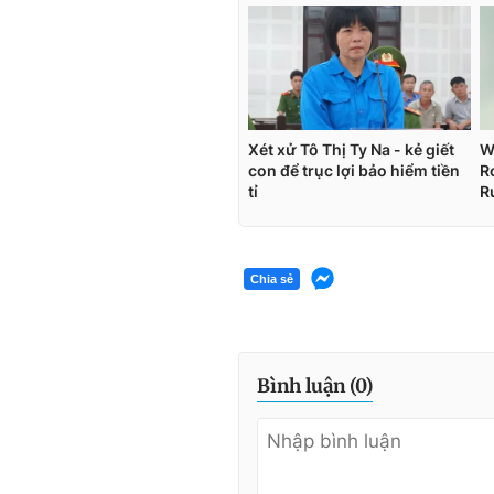
Chia sẻ
Bình luận (
0
)