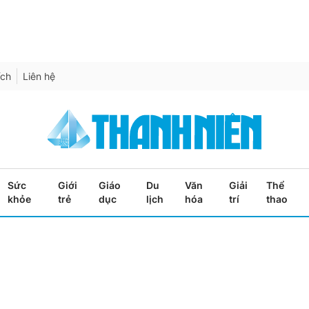
ích
Liên hệ
Sức
Giới
Giáo
Du
Văn
Giải
Thể
khỏe
trẻ
dục
lịch
hóa
trí
thao