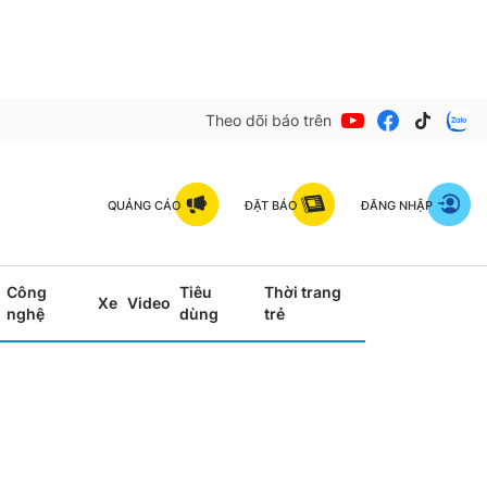
Theo dõi báo trên
QUẢNG CÁO
ĐẶT BÁO
ĐĂNG NHẬP
Công
Tiêu
Thời trang
Xe
Video
nghệ
dùng
trẻ