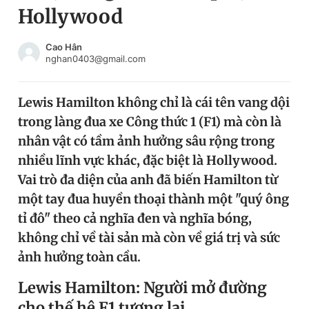
Hollywood
Chuyên mục khác
Tin đã xem
Chào ngày mới
Tin 24h
Cao Hân
nghan0403@gmail.com
Đăng xuất
Tin thị trường
Tin 360
Lewis Hamilton không chỉ là cái tên vang dội
trong làng đua xe Công thức 1 (F1) mà còn là
Video
Magazine
nhân vật có tầm ảnh hưởng sâu rộng trong
nhiều lĩnh vực khác, đặc biệt là Hollywood.
Vai trò đa diện của anh đã biến Hamilton từ
Sản phẩm khác
một tay đua huyền thoại thành một "quý ông
Tiện ích
Bạn cần biết
tỉ đô" theo cả nghĩa đen và nghĩa bóng,
không chỉ về tài sản mà còn về giá trị và sức
Thông tin tòa soạn
Liên hệ quảng cáo
ảnh hưởng toàn cầu.
Lewis Hamilton: Người mở đường
cho thế hệ F1 tương lai