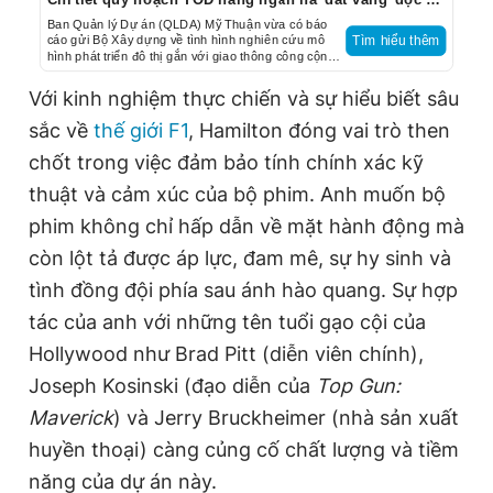
Ban Quản lý Dự án (QLDA) Mỹ Thuận vừa có báo
cáo gửi Bộ Xây dựng về tình hình nghiên cứu mô
Tìm hiểu thêm
hình phát triển đô thị gắn với giao thông công cộng
(TOD) thuộc Báo cáo nghiên cứu tiền khả thi Dự án
đường sắt TP.HCM - Cần Thơ.
Với kinh nghiệm thực chiến và sự hiểu biết sâu
sắc về
thế giới F1
, Hamilton đóng vai trò then
chốt trong việc đảm bảo tính chính xác kỹ
thuật và cảm xúc của bộ phim. Anh muốn bộ
phim không chỉ hấp dẫn về mặt hành động mà
còn lột tả được áp lực, đam mê, sự hy sinh và
tình đồng đội phía sau ánh hào quang. Sự hợp
tác của anh với những tên tuổi gạo cội của
Hollywood như Brad Pitt (diễn viên chính),
Joseph Kosinski (đạo diễn của
Top Gun:
Maverick
) và Jerry Bruckheimer (nhà sản xuất
huyền thoại) càng củng cố chất lượng và tiềm
năng của dự án này.