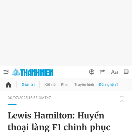
Giải trí
Kết nối
Phim
Truyền hình
Đời nghệ sĩ
QUẢNG CÁO
ĐẶT BÁO
30/07/2025 16:53 GMT+7
Thông tin tài khoản
Lewis Hamilton: Huyền
Đổi mật khẩu
Chuyên mục
thoại làng F1 chinh phục
Tin đã lưu