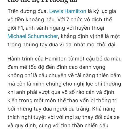
Trên đường đua,
Lewis Hamilton
là kỷ lục gia
vô tiền khoáng hậu. Với 7 chức vô địch thế
Đọc Thanh Niên trên điện thoại
giới F1, anh sánh ngang với huyền thoại
Michael Schumacher
, khẳng định vị thế là một
trong những tay đua vĩ đại nhất mọi thời đại.
Theo dõi báo trên
Hành trình của Hamilton từ một cậu bé da màu
đam mê tốc độ đến đỉnh cao danh vọng
Hotline
Liên hệ quảng cáo
không chỉ là câu chuyện về tài năng thiên bẩm
0906 645 777
0908 780 404
mà còn là minh chứng cho nghị lực phi thường
khi anh phải vượt qua vô số rào cản và định
Đặt báo
Quảng cáo
RSS
Tòa soạn
Chính sách bảo
kiến trong một môn thể thao vốn bị thống trị
Tổng biên tập: Nguyễn Ngọc Toàn
bởi những tay đua người da trắng. Khả năng
Phó tổng biên tập thường trực: Hải Thành
Phó tổng biên tập: Lâm Hiếu Dũng
thích nghi tuyệt vời với mọi sự thay đổi của xe
Phó tổng biên tập: Trần Việt Hưng
và quy định, cùng với tinh thần chiến đấu
Tổng thư ký tòa soạn: Đức Trung