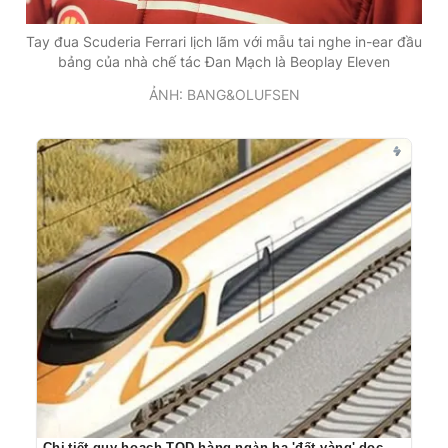
Tay đua Scuderia Ferrari lịch lãm với mẫu tai nghe in-ear đầu
bảng của nhà chế tác Đan Mạch là Beoplay Eleven
ẢNH: BANG&OLUFSEN
Chi tiết quy hoạch TOD hàng ngàn ha 'đất vàng' dọc đường sắt TP.HCM - Cần Thơ