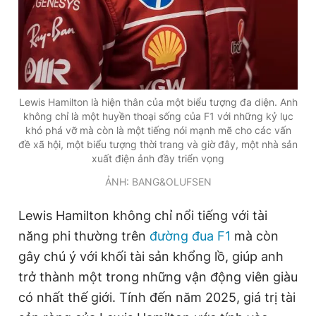
Lewis Hamilton là hiện thân của một biểu tượng đa diện. Anh
không chỉ là một huyền thoại sống của F1 với những kỷ lục
khó phá vỡ mà còn là một tiếng nói mạnh mẽ cho các vấn
đề xã hội, một biểu tượng thời trang và giờ đây, một nhà sản
xuất điện ảnh đầy triển vọng
ẢNH: BANG&OLUFSEN
Lewis Hamilton không chỉ nổi tiếng với tài
năng phi thường trên
đường đua F1
mà còn
gây chú ý với khối tài sản khổng lồ, giúp anh
trở thành một trong những vận động viên giàu
có nhất thế giới. Tính đến năm 2025, giá trị tài