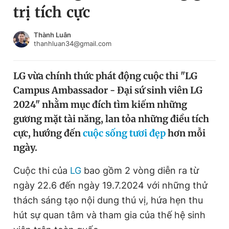
trị tích cực
Chuyên mục khác
Tin đã xem
Chào ngày mới
Tin 24h
Thành Luân
thanhluan34@gmail.com
Đăng xuất
Tin thị trường
Tin 360
LG vừa chính thức phát động cuộc thi "LG
Campus Ambassador - Đại sứ sinh viên LG
Video
Magazine
2024" nhằm mục đích tìm kiếm những
gương mặt tài năng, lan tỏa những điều tích
cực, hướng đến
cuộc sống tươi đẹp
hơn mỗi
Sản phẩm khác
ngày.
Tiện ích
Bạn cần biết
Cuộc thi của
LG
bao gồm 2 vòng diễn ra từ
ngày 22.6 đến ngày 19.7.2024 với những thử
Thông tin tòa soạn
Liên hệ quảng cáo
thách sáng tạo nội dung thú vị, hứa hẹn thu
hút sự quan tâm và tham gia của thế hệ sinh