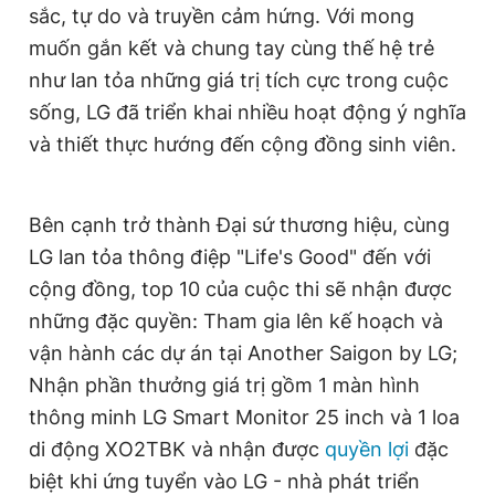
sắc, tự do và truyền cảm hứng. Với mong
Giấy phép xuất bản số 110/GP - BTTTT cấp ngày 24.3.2020
© 2003-2026 Bản quyền thuộc về Báo Thanh Niên. Cấm sao
muốn gắn kết và chung tay cùng thế hệ trẻ
chép dưới mọi hình thức nếu không có sự chấp thuận bằng văn
như lan tỏa những giá trị tích cực trong cuộc
bản. Phát triển bởi ePi Technologies, JSC.
sống, LG đã triển khai nhiều hoạt động ý nghĩa
và thiết thực hướng đến cộng đồng sinh viên.
Bên cạnh trở thành Đại sứ thương hiệu, cùng
LG lan tỏa thông điệp "Life's Good" đến với
cộng đồng, top 10 của cuộc thi sẽ nhận được
những đặc quyền: Tham gia lên kế hoạch và
vận hành các dự án tại Another Saigon by LG;
Nhận phần thưởng giá trị gồm 1 màn hình
thông minh LG Smart Monitor 25 inch và 1 loa
di động XO2TBK và nhận được
quyền lợi
đặc
biệt khi ứng tuyển vào LG - nhà phát triển