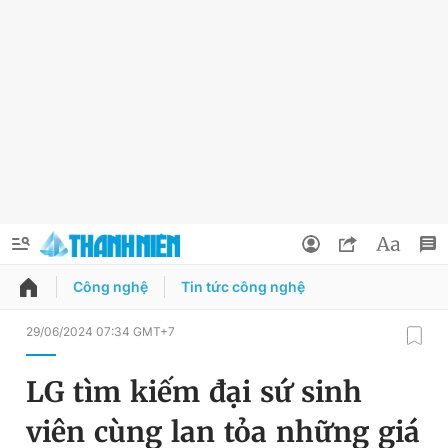
Công nghệ
Tin tức công nghệ
QUẢNG CÁO
ĐẶT BÁO
29/06/2024 07:34 GMT+7
Thông tin tài khoản
LG tìm kiếm đại sứ sinh
Đổi mật khẩu
Chuyên mục
viên cùng lan tỏa những giá
Tin đã lưu