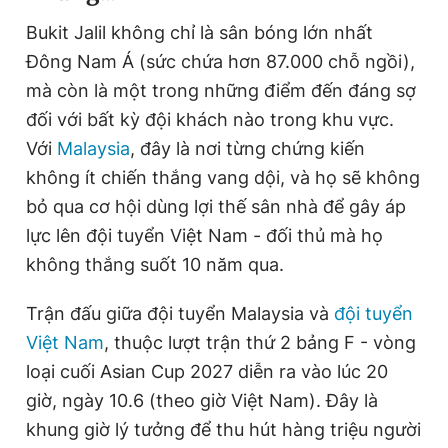
Bukit Jalil không chỉ là sân bóng lớn nhất
Đông Nam Á (sức chứa hơn 87.000 chỗ ngồi),
Đọc Thanh Niên trên điện thoại
mà còn là một trong những điểm đến đáng sợ
đối với bất kỳ đội khách nào trong khu vực.
Với
Malaysia
, đây là nơi từng chứng kiến
không ít chiến thắng vang dội, và họ sẽ không
Theo dõi báo trên
bỏ qua cơ hội dùng lợi thế sân nhà để gây áp
lực lên đội tuyển Việt Nam - đối thủ mà họ
Hotline
Liên hệ quảng cáo
không thắng suốt 10 năm qua.
0906 645 777
0908 780 404
Trận đấu giữa đội tuyển Malaysia và
đội tuyển
Đặt báo
Quảng cáo
RSS
Tòa soạn
Chính sách bảo
Việt Nam
, thuộc lượt trận thứ 2 bảng F - vòng
Tổng biên tập: Nguyễn Ngọc Toàn
loại cuối Asian Cup 2027 diễn ra vào lúc 20
Phó tổng biên tập thường trực: Hải Thành
Phó tổng biên tập: Lâm Hiếu Dũng
giờ, ngày 10.6 (theo giờ Việt Nam). Đây là
Phó tổng biên tập: Trần Việt Hưng
khung giờ lý tưởng để thu hút hàng triệu người
Tổng thư ký tòa soạn: Đức Trung