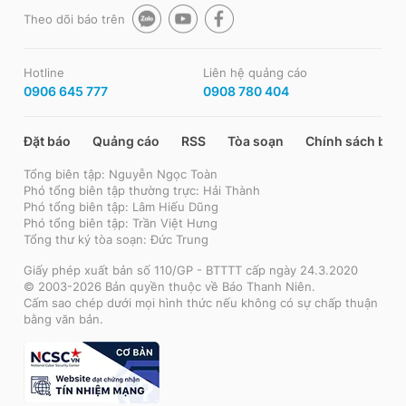
Theo dõi báo trên
Hotline
Liên hệ quảng cáo
0906 645 777
0908 780 404
Đặt báo
Quảng cáo
RSS
Tòa soạn
Chính sách bảo
Tổng biên tập: Nguyễn Ngọc Toàn
Phó tổng biên tập thường trực: Hải Thành
Phó tổng biên tập: Lâm Hiếu Dũng
Phó tổng biên tập: Trần Việt Hưng
Tổng thư ký tòa soạn: Đức Trung
Giấy phép xuất bản số 110/GP - BTTTT cấp ngày 24.3.2020
© 2003-2026 Bản quyền thuộc về Báo Thanh Niên.
Cấm sao chép dưới mọi hình thức nếu không có sự chấp thuận
bằng văn bản.