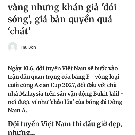
vàng nhưng khán giả 'đói
Chuyên mục khác
Tin đã xem
sóng', giá bản quyền quá
Chào ngày mới
Tin 24h
‘chát’
Đăng xuất
Tin thị trường
Tin 360
Thu Bồn
Video
Magazine
Ngày 10.6, đội tuyển Việt Nam sẽ bước vào
trận đấu quan trọng của bảng F - vòng loại
Sản phẩm khác
cuối cùng Asian Cup 2027, đối đầu với chủ
Tiện ích
Bạn cần biết
nhà Malaysia trên sân vận động Bukit Jalil -
nơi được ví như 'chảo lửa' của bóng đá Đông
Nam Á.
Thông tin tòa soạn
Liên hệ quảng cáo
Đội tuyển Việt Nam thi đấu giờ đẹp,
nhưng...