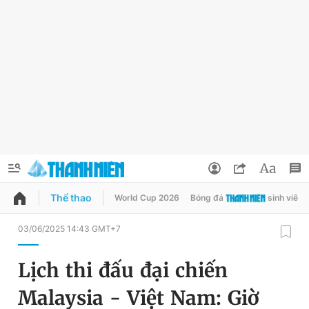
Thể thao
World Cup 2026
Bóng đá
sinh viên
QUẢNG CÁO
ĐẶT BÁO
03/06/2025 14:43 GMT+7
Thông tin tài khoản
Lịch thi đấu đại chiến
Đổi mật khẩu
Chuyên mục
Malaysia - Việt Nam: Giờ
Tin đã lưu