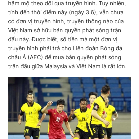
hâm mộ theo dõi qua truyền hình. Tuy nhiên,
Giấy phép xuất bản số 110/GP - BTTTT cấp ngày 24.3.2020
tính đến thời điểm này (ngày 3.6), vẫn chưa
© 2003-2026 Bản quyền thuộc về Báo Thanh Niên. Cấm sao
chép dưới mọi hình thức nếu không có sự chấp thuận bằng văn
có đơn vị truyền hình, truyền thông nào của
bản. Phát triển bởi ePi Technologies, JSC.
Việt Nam sở hữu bản quyền phát sóng trận
đấu này. Được biết, số tiền mà một đơn vị
truyền hình phải trả cho Liên đoàn Bóng đá
châu Á (AFC) để mua bản quyền phát sóng
trận đấu giữa Malaysia và Việt Nam là rất lớn.