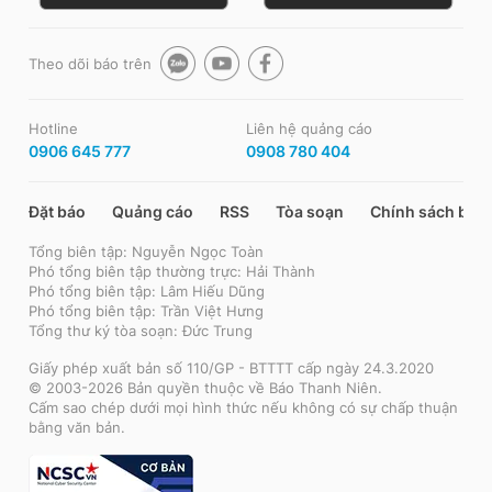
Theo dõi báo trên
Hotline
Liên hệ quảng cáo
0906 645 777
0908 780 404
Đặt báo
Quảng cáo
RSS
Tòa soạn
Chính sách bảo
Tổng biên tập: Nguyễn Ngọc Toàn
Phó tổng biên tập thường trực: Hải Thành
Phó tổng biên tập: Lâm Hiếu Dũng
Phó tổng biên tập: Trần Việt Hưng
Tổng thư ký tòa soạn: Đức Trung
Giấy phép xuất bản số 110/GP - BTTTT cấp ngày 24.3.2020
© 2003-2026 Bản quyền thuộc về Báo Thanh Niên.
Cấm sao chép dưới mọi hình thức nếu không có sự chấp thuận
bằng văn bản.