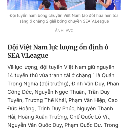
Giấy phép xuất bản số 110/GP - BTTTT cấp ngày 24.3.2020
© 2003-2026 Bản quyền thuộc về Báo Thanh Niên. Cấm sao
Đội tuyển nam bóng chuyền Việt Nam (áo đỏ) hứa hẹn tỏa
chép dưới mọi hình thức nếu không có sự chấp thuận bằng văn
sáng ở chặng 2 giải bóng chuyền SEA V.League
bản. Phát triển bởi ePi Technologies, JSC.
ẢNH: AVC
Đội Việt Nam lực lượng ổn định ở
SEA V.League
Về lực lượng, đội tuyển Việt Nam giữ nguyên
14 tuyển thủ vừa tranh tài ở chặng 1 là Quản
Trọng Nghĩa (đội trưởng), Đinh Văn Duy, Phan
Công Đức, Nguyễn Ngọc Thuân, Trần Duy
Tuyến, Trương Thế Khải, Phạm Văn Hiệp, Cao
Đức Hoàng, Trịnh Duy Phúc, Nguyễn Thanh
Hải, Hoàng Xuân Trường, Chế Quốc Lô Vít,
Nguyễn Văn Quốc Duy, Phạm Quốc Dư. Trong