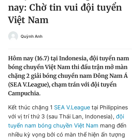
nay: Chờ tin vui đội tuyển
Chuyên mục khác
Tin đã xem
Việt Nam
Chào ngày mới
Tin 24h
Đăng xuất
Quỳnh Anh
Tin thị trường
Tin 360
Hôm nay (16.7) tại Indonesia, đội tuyển nam
Video
Magazine
bóng chuyền Việt Nam thi đấu trận mở màn
chặng 2 giải bóng chuyền nam Đông Nam Á
Sản phẩm khác
(SEA V.League), chạm trán với đội tuyển
Campuchia.
Tiện ích
Bạn cần biết
Kết thúc chặng 1
SEA V.League
tại Philippines
Thông tin tòa soạn
Liên hệ quảng cáo
với vị trí thứ 3 (sau Thái Lan, Indonesia),
đội
tuyển nam bóng chuyền Việt Nam
mang đến
nhiều kỳ vọng bởi có màn thể hiện ấn tượng