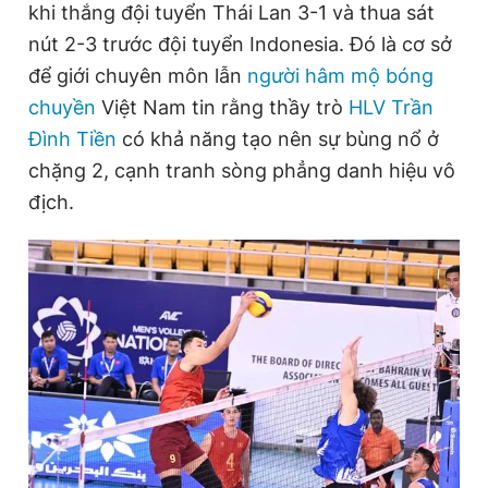
khi thắng đội tuyển Thái Lan 3-1 và thua sát
nút 2-3 trước đội tuyển Indonesia. Đó là cơ sở
để giới chuyên môn lẫn
người hâm mộ bóng
Đọc Thanh Niên trên điện thoại
chuyền
Việt Nam tin rằng thầy trò
HLV Trần
Đình Tiền
có khả năng tạo nên sự bùng nổ ở
chặng 2, cạnh tranh sòng phẳng danh hiệu vô
địch.
Theo dõi báo trên
Hotline
Liên hệ quảng cáo
0906 645 777
0908 780 404
Đặt báo
Quảng cáo
RSS
Tòa soạn
Chính sách bảo
Tổng biên tập: Nguyễn Ngọc Toàn
Phó tổng biên tập thường trực: Hải Thành
Phó tổng biên tập: Lâm Hiếu Dũng
Phó tổng biên tập: Trần Việt Hưng
Tổng thư ký tòa soạn: Đức Trung