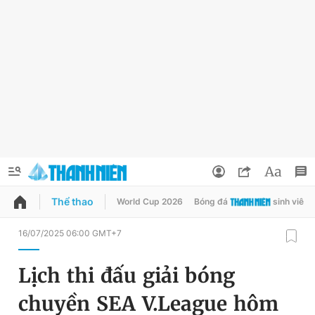
Thể thao
World Cup 2026
Bóng đá
sinh viên
QUẢNG CÁO
ĐẶT BÁO
16/07/2025 06:00 GMT+7
Thông tin tài khoản
Lịch thi đấu giải bóng
Đổi mật khẩu
Chuyên mục
chuyền SEA V.League hôm
Tin đã lưu