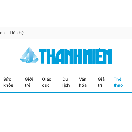
ích
Liên hệ
Sức
Giới
Giáo
Du
Văn
Giải
Thể
khỏe
trẻ
dục
lịch
hóa
trí
thao