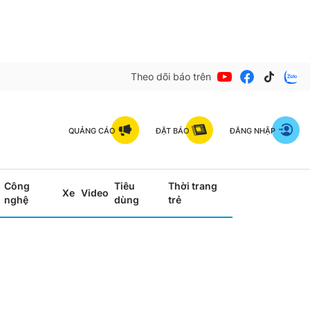
Theo dõi báo trên
QUẢNG CÁO
ĐẶT BÁO
ĐĂNG NHẬP
Công
Tiêu
Thời trang
Xe
Video
nghệ
dùng
trẻ