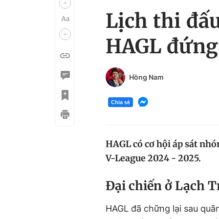
Lịch thi đ
HAGL đứng 
Hồng Nam
Chia sẻ
HAGL có cơ hội áp sát nhó
V-League 2024 - 2025.
Đ
ại chiến ở
L
ạch
T
HAGL đã chững lại sau quãn