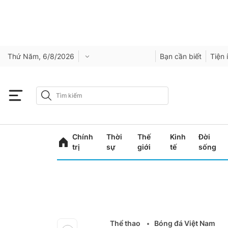
Thứ Năm, 6/8/2026
Bạn cần biết
Tiện 
Chính
Thời
Thế
Kinh
Đời
trị
sự
giới
tế
sống
Thể thao
Bóng đá Việt Nam