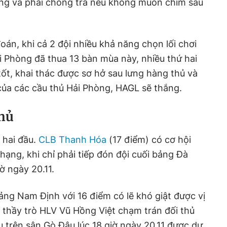
ờng và phải chống trả nếu không muốn chìm sâu
oán, khi cả 2 đội nhiều khả năng chọn lối chơi
i Phòng đã thua 13 bàn mùa này, nhiều thứ hai
t, khai thác được sơ hở sau lưng hàng thủ và
của các cầu thủ Hải Phòng, HAGL sẽ thắng.
chủ
 hai đầu.
CLB Thanh Hóa
(17 điểm) có cơ hội
hạng, khi chỉ phải tiếp đón đội cuối bảng Đà
ờ ngày 20.11.
bảng Nam Định với 16 điểm có lẽ khó giật được vị
, thầy trò HLV Vũ Hồng Việt chạm trán đối thủ
trên sân Gò Đậu lúc 18 giờ ngày 20.11 được dự