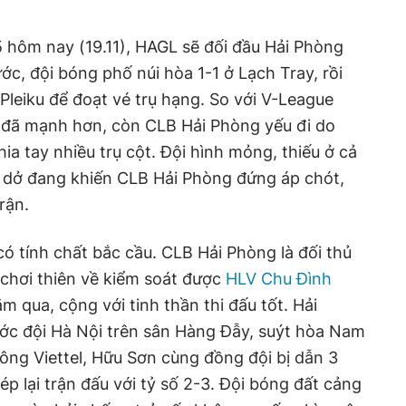
15 hôm nay (19.11), HAGL sẽ đối đầu Hải Phòng
ớc, đội bóng phố núi hòa 1-1 ở Lạch Tray, rồi
i Pleiku để đoạt vé trụ hạng. So với V-League
 đã mạnh hơn, còn CLB Hải Phòng yếu đi do
a tay nhiều trụ cột. Đội hình mỏng, thiếu ở cả
 dở đang khiến CLB Hải Phòng đứng áp chót,
rận.
ó tính chất bắc cầu. CLB Hải Phòng là đối thủ
 chơi thiên về kiểm soát được
HLV Chu Đình
 qua, cộng với tinh thần thi đấu tốt. Hải
rước đội Hà Nội trên sân Hàng Đẫy, suýt hòa Nam
ông Viettel, Hữu Sơn cùng đồng đội bị dẫn 3
p lại trận đấu với tỷ số 2-3. Đội bóng đất cảng