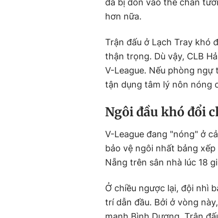
đã bị dồn vào thế chân tư
hơn nữa.
Trận đấu ở Lạch Tray khó đ
thận trọng. Dù vậy, CLB Hả
V-League. Nếu phòng ngự tố
tận dụng tâm lý nôn nóng 
N
gôi đầu khó đổi 
V-League đang "nóng" ở cả
bảo vệ ngôi nhất bảng xếp 
Nẵng trên sân nhà lúc 18 gi
Ở chiều ngược lại, đội nhì 
trí dẫn đầu. Bởi ở vòng này
mạnh Bình Dương. Trận đấu 