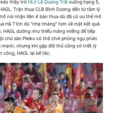
 kéo thầy trò
HLV Lê Quang Trãi
xuống hạng 5,
 HAGL. Trận thua CLB Bình Dương đến từ tâm lý
ố núi nhận liền 4 bàn thua dù đã có ưu thế mở
thua Hà Tĩnh dù "nhẹ nhàng" hơn về mặt kết quả
ơn: HAGL dường như thiếu mảng miếng để tiếp
ội chủ sân Pleiku có thể chơi phòng ngự phản
 mạnh, nhưng khi gặp đối thủ cũng có triết lý
n công, HAGL lại bế tắc.