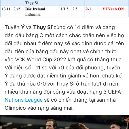
Giấy phép xuất bản số 110/GP - BTTTT cấp ngày 24.3.2020
© 2003-2026 Bản quyền thuộc về Báo Thanh Niên. Cấm sao
chép dưới mọi hình thức nếu không có sự chấp thuận bằng văn
bản. Phát triển bởi ePi Technologies, JSC.
Tuyển
Ý
và
Thụy Sĩ
cùng có 14 điểm và đang
dẫn đầu bảng C một cách chắc chắn nên việc họ
đối đầu nhau ở đêm nay sẽ xác định được cái tên
đầu tiên của bảng đấu này đoạt vé chính thức
vào VCK World Cup 2022 kết quả có thắng thua.
Với hiệu số +11 so với +9 của đối phương, tuyển
Ý đang được đặt niềm tin giành vé hơn, chưa kể
Ý đã thủ hòa 0-0 với Thụy Sĩ ở trận lượt đi nên
nhiều khả năng đội bóng vừa đoạt hạng 3 UEFA
Nations League
sẽ có chiến thắng tại sân nhà
Olimpico vào rạng sáng mai.