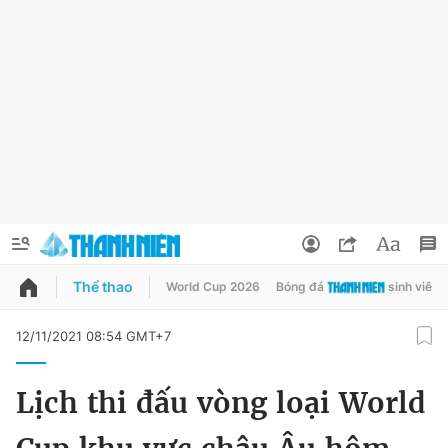
Thể thao
World Cup 2026
Bóng đá
sinh viên
QUẢNG CÁO
ĐẶT BÁO
12/11/2021 08:54 GMT+7
Thông tin tài khoản
Lịch thi đấu vòng loại World
Đổi mật khẩu
Chuyên mục
Tin đã lưu