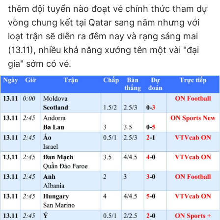
thêm đội tuyển nào đoạt vé chính thức tham dự
vòng chung kết tại Qatar sang năm nhưng với
Đọc Thanh Niên trên điện thoại
loạt trận sẽ diễn ra đêm nay và rạng sáng mai
(13.11), nhiều khả năng xướng tên một vài "đại
gia" sớm có vé.
Theo dõi báo trên
Hotline
Liên hệ quảng cáo
0906 645 777
0908 780 404
Đặt báo
Quảng cáo
RSS
Tòa soạn
Chính sách bảo
Tổng biên tập: Nguyễn Ngọc Toàn
Phó tổng biên tập thường trực: Hải Thành
Phó tổng biên tập: Lâm Hiếu Dũng
Phó tổng biên tập: Trần Việt Hưng
Tổng thư ký tòa soạn: Đức Trung