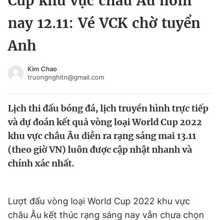
Cup khu vực châu Âu hôm
Chuyên mục khác
nay 12.11: Vé VCK chờ tuyển
Tin đã xem
Chào ngày mới
Tin 24h
Anh
Đăng xuất
Tin thị trường
Tin 360
Kim Chao
truongnghitn@gmail.com
Video
Magazine
Lịch thi đấu bóng đá, lịch truyền hình trực tiếp
và dự đoán kết quả vòng loại World Cup 2022
Sản phẩm khác
khu vực châu Âu diễn ra rạng sáng mai 13.11
(theo giờ VN) luôn được cập nhật nhanh và
Tiện ích
Bạn cần biết
chính xác nhất.
Thông tin tòa soạn
Liên hệ quảng cáo
Lượt đấu vòng loại World Cup 2022 khu vực
châu Âu kết thúc rạng sáng nay vẫn chưa chọn