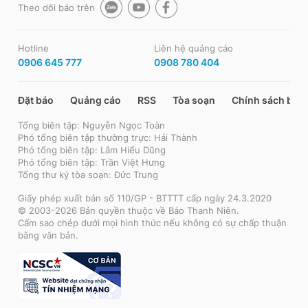
Theo dõi báo trên
Hotline
Liên hệ quảng cáo
0906 645 777
0908 780 404
Đặt báo
Quảng cáo
RSS
Tòa soạn
Chính sách bảo
Tổng biên tập: Nguyễn Ngọc Toàn
Phó tổng biên tập thường trực: Hải Thành
Phó tổng biên tập: Lâm Hiếu Dũng
Phó tổng biên tập: Trần Việt Hưng
Tổng thư ký tòa soạn: Đức Trung
Giấy phép xuất bản số 110/GP - BTTTT cấp ngày 24.3.2020
© 2003-2026 Bản quyền thuộc về Báo Thanh Niên.
Cấm sao chép dưới mọi hình thức nếu không có sự chấp thuận
bằng văn bản.