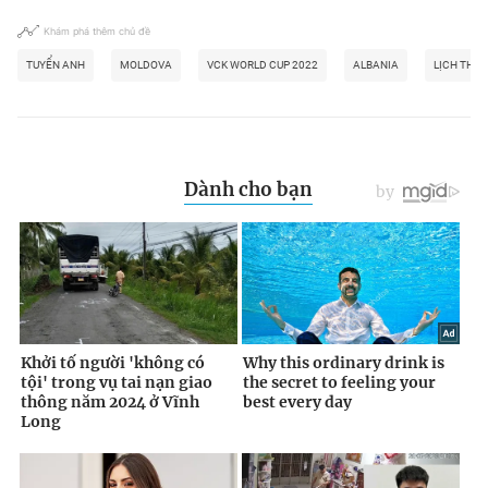
Khám phá thêm chủ đề
TUYỂN ANH
MOLDOVA
VCK WORLD CUP 2022
ALBANIA
LỊCH THI 