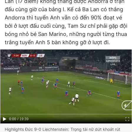
Lan (17 điểm) không thắng được Andorra ở trận
đấu cùng giờ của bảng I. Kể cả Ba Lan có thắng
Andorra thì tuyển Anh vẫn có đến 90% đoạt vé
bởi ở lượt đấu cuối cùng, Tam Sư chỉ phải gặp đội
bóng nhỏ bé San Marino, những người từng thua
trắng tuyển Anh 5 bàn không gỡ ở lượt đi.
Current
0:00
/
Duration
19:39
Time
Highlights Đức 9-0 Liechtenstein: Trọng tài nữ dứt khoát rút