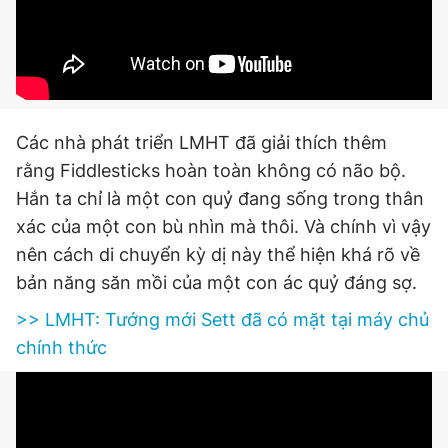
Giấy phép xuất bản số 110/GP - BTTTT cấp ngày 24.3.2020
© 2003-2026 Bản quyền thuộc về Báo Thanh Niên. Cấm sao
chép dưới mọi hình thức nếu không có sự chấp thuận bằng văn
bản. Phát triển bởi ePi Technologies, JSC.
Các nhà phát triển LMHT đã giải thích thêm
rằng Fiddlesticks hoàn toàn không có não bộ.
Hắn ta chỉ là một con quỷ đang sống trong thân
xác của một con bù nhìn mà thôi. Và chính vì vậy
nên cách di chuyển kỳ dị này thể hiện khá rõ về
bản năng săn mồi của một con ác quỷ đáng sợ.
>> LMHT: Tướng mới Sett đã có mặt tại máy chủ
chính thức