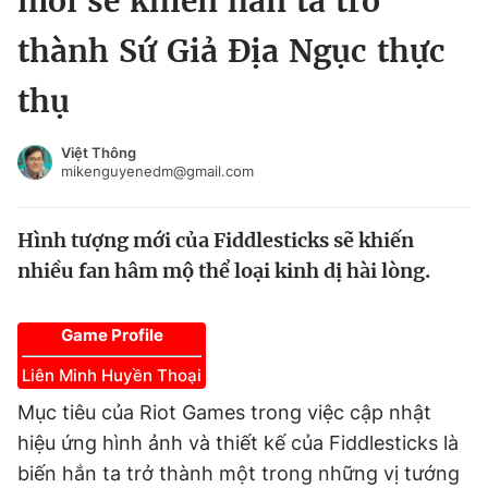
mới sẽ khiến hắn ta trở
Chuyên mục khác
thành Sứ Giả Địa Ngục thực
Tin đã xem
Chào ngày mới
Tin 24h
thụ
Đăng xuất
Tin thị trường
Tin 360
Việt Thông
mikenguyenedm@gmail.com
Video
Magazine
Hình tượng mới của Fiddlesticks sẽ khiến
nhiều fan hâm mộ thể loại kinh dị hài lòng.
Sản phẩm khác
Tiện ích
Bạn cần biết
Game Profile
Liên Minh Huyền Thoại
Thông tin tòa soạn
Liên hệ quảng cáo
Mục tiêu của Riot Games trong việc cập nhật
hiệu ứng hình ảnh và thiết kế của Fiddlesticks là
biến hắn ta trở thành một trong những vị tướng