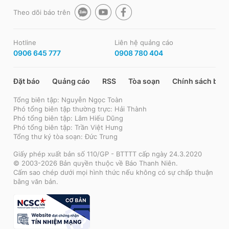
Theo dõi báo trên
Hotline
Liên hệ quảng cáo
0906 645 777
0908 780 404
Đặt báo
Quảng cáo
RSS
Tòa soạn
Chính sách bảo
Tổng biên tập: Nguyễn Ngọc Toàn
Phó tổng biên tập thường trực: Hải Thành
Phó tổng biên tập: Lâm Hiếu Dũng
Phó tổng biên tập: Trần Việt Hưng
Tổng thư ký tòa soạn: Đức Trung
Giấy phép xuất bản số 110/GP - BTTTT cấp ngày 24.3.2020
© 2003-2026 Bản quyền thuộc về Báo Thanh Niên.
Cấm sao chép dưới mọi hình thức nếu không có sự chấp thuận
bằng văn bản.