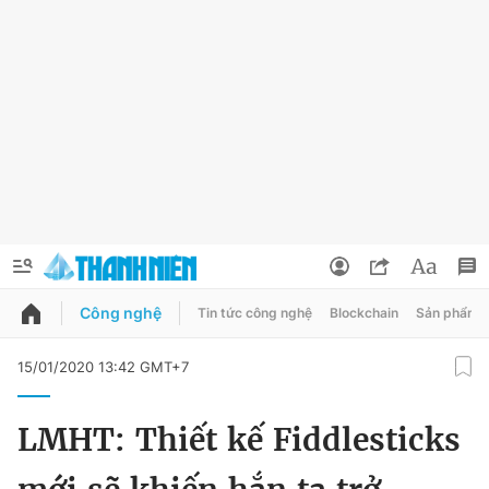
Công nghệ
Tin tức công nghệ
Blockchain
Sản phẩm
QUẢNG CÁO
ĐẶT BÁO
15/01/2020 13:42 GMT+7
Thông tin tài khoản
LMHT: Thiết kế Fiddlesticks
Đổi mật khẩu
Chuyên mục
Tin đã lưu