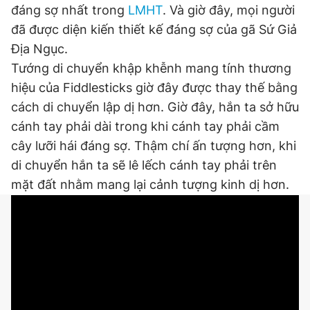
đáng sợ nhất trong
LMHT
. Và giờ đây, mọi người
đã được diện kiến thiết kế đáng sợ của gã Sứ Giả
Địa Ngục.
Đọc Thanh Niên trên điện thoại
Tướng di chuyển khập khễnh mang tính thương
hiệu của Fiddlesticks giờ đây được thay thế bằng
cách di chuyển lập dị hơn. Giờ đây, hắn ta sở hữu
cánh tay phải dài trong khi cánh tay phải cầm
Theo dõi báo trên
cây lưỡi hái đáng sợ. Thậm chí ấn tượng hơn, khi
di chuyển hắn ta sẽ lê lếch cánh tay phải trên
Hotline
Liên hệ quảng cáo
mặt đất nhằm mang lại cảnh tượng kinh dị hơn.
0906 645 777
0908 780 404
Đặt báo
Quảng cáo
RSS
Tòa soạn
Chính sách bảo
Tổng biên tập: Nguyễn Ngọc Toàn
Phó tổng biên tập thường trực: Hải Thành
Phó tổng biên tập: Lâm Hiếu Dũng
Phó tổng biên tập: Trần Việt Hưng
Tổng thư ký tòa soạn: Đức Trung