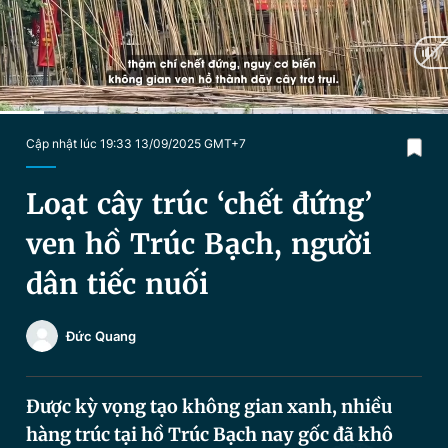
Chuyên mục khác
Tin đã xem
Chào ngày mới
Tin 24h
Đăng xuất
Tin thị trường
Tin 360
Current
0:18
/
Duration
3:05
Cập nhật lúc 19:33 13/09/2025 GMT+7
Time
Video
Magazine
Loạt cây trúc ‘chết đứng’
ven hồ Trúc Bạch, người
Sản phẩm khác
dân tiếc nuối
Tiện ích
Bạn cần biết
Đức Quang
Thông tin tòa soạn
Liên hệ quảng cáo
Được kỳ vọng tạo không gian xanh, nhiều
hàng trúc tại hồ Trúc Bạch nay gốc đã khô