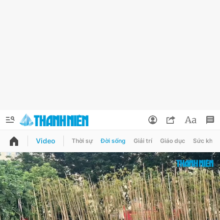
Video
Thời sự
Đời sống
Giải trí
Giáo dục
Sức khỏe
QUẢNG CÁO
ĐẶT BÁO
Thông tin tài khoản
Đổi mật khẩu
Chuyên mục
Tin đã lưu