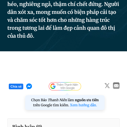
héo, nghiêng ngả, thậm chí chết đứng. Người
dân xót xa, mong muốn có biện pháp cải tạo
và chăm sóc tốt hơn cho những hàng trúc
Đọc Thanh Niên trên điện thoại
trong tương lai để làm đẹp cảnh quan đô thị
của thủ đô.
Theo dõi báo trên
Hotline
Liên hệ quảng cáo
0906 645 777
0908 780 404
Chia sẻ
Đặt báo
Quảng cáo
RSS
Tòa soạn
Chính sách bảo
Chọn Báo
Thanh Niên
làm
nguồn ưu tiên
Tổng biên tập: Nguyễn Ngọc Toàn
trên Google tìm kiếm.
Xem hướng dẫn.
Phó tổng biên tập thường trực: Hải Thành
Phó tổng biên tập: Lâm Hiếu Dũng
Phó tổng biên tập: Trần Việt Hưng
Tổng thư ký tòa soạn: Đức Trung