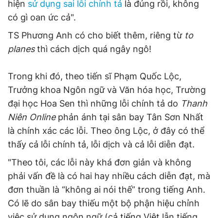
hiện
sử dụng sai lỗi chính tả
là đúng rồi, không
có gì oan ức cả".
TS Phương Anh có cho biết thêm, riêng từ
to
planes
thì cách dịch quá ngây ngô!
Trong khi đó, theo tiến sĩ Phạm Quốc Lộc,
Trưởng khoa Ngôn ngữ và Văn hóa học, Trường
đại học Hoa Sen thì những lỗi chính tả do
Thanh
Niên
Online
phản ánh tại sân bay Tân Sơn Nhất
là chính xác các lỗi. Theo ông Lộc, ở đây có thể
thấy cả lỗi chính tả, lỗi dịch và cả lỗi diễn đạt.
"Theo tôi, các lỗi này khá đơn giản và không
phải vấn đề là có hai hay nhiều cách diễn đạt, mà
đơn thuần là “không ai nói thế” trong tiếng Anh.
Có lẽ do sân bay thiếu một bộ phận hiệu chỉnh
việc sử dụng ngôn ngữ (cả tiếng Việt lẫn tiếng