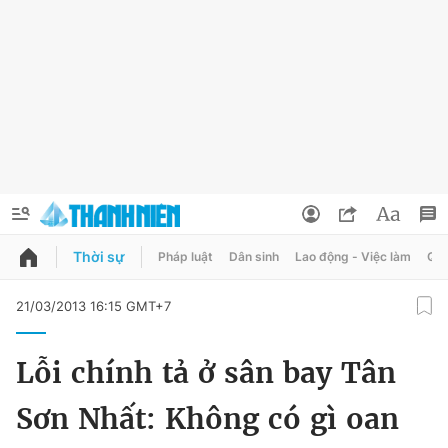
Thời sự
Pháp luật
Dân sinh
Lao động - Việc làm
Quy
QUẢNG CÁO
ĐẶT BÁO
21/03/2013 16:15 GMT+7
Thông tin tài khoản
Lỗi chính tả ở sân bay Tân
Đổi mật khẩu
Chuyên mục
Sơn Nhất: Không có gì oan
Tin đã lưu
Chuyên mục khác