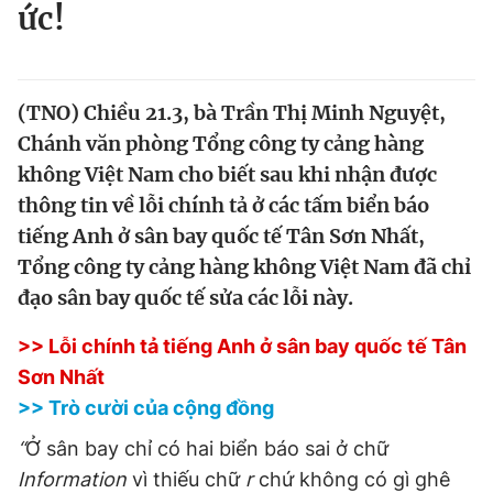
ức!
Tin đã xem
Chào ngày mới
Tin 24h
Đăng xuất
Tin thị trường
Tin 360
(TNO) Chiều 21.3, bà Trần Thị Minh Nguyệt,
Chánh văn phòng Tổng công ty cảng hàng
không Việt Nam cho biết sau khi nhận được
Video
Magazine
thông tin về lỗi chính tả ở các tấm biển báo
tiếng Anh ở sân bay quốc tế Tân Sơn Nhất,
Sản phẩm khác
Tổng công ty cảng hàng không Việt Nam đã chỉ
đạo sân bay quốc tế sửa các lỗi này.
Tiện ích
Bạn cần biết
>> Lỗi chính tả tiếng Anh ở sân bay quốc tế Tân
Thông tin tòa soạn
Liên hệ quảng cáo
Sơn Nhất
>> Trò cười của cộng đồng
“
Ở sân bay chỉ có hai biển báo sai ở chữ
Information
vì thiếu chữ
r
chứ không có gì ghê