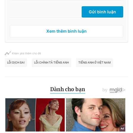
Gửi bình luận
Xem thêm bình luận
Khám phá thêm chủ đề
LỖI DỊCH SAI
LỖI CHÍNH TẢ TIẾNG ANH
TIẾNG ANH Ở VIỆT NAM