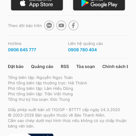
Theo dõi báo trên
Hotline
Liên hệ quảng cáo
0906 645 777
0908 780 404
Đặt báo
Quảng cáo
RSS
Tòa soạn
Chính sách bảo
Tổng biên tập: Nguyễn Ngọc Toàn
Phó tổng biên tập thường trực: Hải Thành
Phó tổng biên tập: Lâm Hiếu Dũng
Phó tổng biên tập: Trần Việt Hưng
Tổng thư ký tòa soạn: Đức Trung
Giấy phép xuất bản số 110/GP - BTTTT cấp ngày 24.3.2020
© 2003-2026 Bản quyền thuộc về Báo Thanh Niên.
Cấm sao chép dưới mọi hình thức nếu không có sự chấp thuận
bằng văn bản.