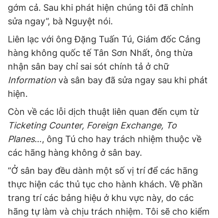
gớm cả. Sau khi phát hiện chúng tôi đã chỉnh
Đọc Thanh Niên trên điện thoại
sửa ngay”, bà Nguyệt nói.
Liên lạc với ông Đặng Tuấn Tú, Giám đốc Cảng
hàng không quốc tế Tân Sơn Nhất, ông thừa
nhận sân bay chỉ sai sót chính tả ở chữ
Theo dõi báo trên
Information
và sân bay đã sửa ngay sau khi phát
hiện.
Hotline
Liên hệ quảng cáo
Còn về các lỗi dịch thuật liên quan đến cụm từ
0906 645 777
0908 780 404
Ticketing Counter, Foreign Exchange, To
Planes
…, ông Tú cho hay trách nhiệm thuộc về
Đặt báo
Quảng cáo
RSS
Tòa soạn
Chính sách bảo
các hãng hàng không ở sân bay.
Tổng biên tập: Nguyễn Ngọc Toàn
“Ở sân bay đều dành một số vị trí để các hãng
Phó tổng biên tập thường trực: Hải Thành
Phó tổng biên tập: Lâm Hiếu Dũng
thực hiện các thủ tục cho hành khách. Về phần
Phó tổng biên tập: Trần Việt Hưng
Tổng thư ký tòa soạn: Đức Trung
trang trí các bảng hiệu ở khu vực này, do các
hãng tự làm và chịu trách nhiệm. Tôi sẽ cho kiểm
Giấy phép xuất bản số 110/GP - BTTTT cấp ngày 24.3.2020