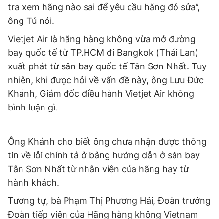
© 2003-2026 Bản quyền thuộc về Báo Thanh Niên. Cấm sao
tra xem hãng nào sai để yêu cầu hãng đó sửa”,
chép dưới mọi hình thức nếu không có sự chấp thuận bằng văn
ông Tú nói.
bản. Phát triển bởi ePi Technologies, JSC.
Vietjet Air là hãng hàng không vừa mở đường
bay quốc tế từ TP.HCM đi Bangkok (Thái Lan)
xuất phát từ sân bay quốc tế Tân Sơn Nhất. Tuy
nhiên, khi được hỏi về vấn đề này, ông Lưu Đức
Khánh, Giám đốc điều hành Vietjet Air không
bình luận gì.
Ông Khánh cho biết ông chưa nhận được thông
tin về lỗi chính tả ở bảng hướng dẫn ở sân bay
Tân Sơn Nhất từ nhân viên của hãng hay từ
hành khách.
Tương tự, bà Phạm Thị Phương Hải, Đoàn trưởng
Đoàn tiếp viên của Hãng hàng không Vietnam