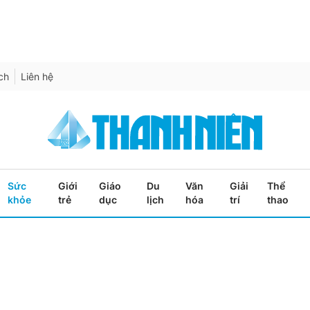
ích
Liên hệ
Sức
Giới
Giáo
Du
Văn
Giải
Thể
khỏe
trẻ
dục
lịch
hóa
trí
thao