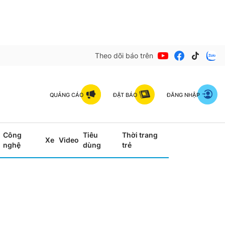
Theo dõi báo trên
QUẢNG CÁO
ĐẶT BÁO
ĐĂNG NHẬP
Công
Tiêu
Thời trang
Xe
Video
nghệ
dùng
trẻ