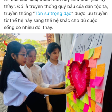
thầy”. Đó là truyền thống quý báu của dân tộc ta,
truyền thống “
Tôn sư trọng đạo
” được lưu truyền
Đọc Thanh Niên trên điện thoại
từ thế hệ này sang thế hệ khác cho dù cuộc
sống có nhiều đổi thay.
Theo dõi báo trên
Hotline
Liên hệ quảng cáo
0906 645 777
0908 780 404
Đặt báo
Quảng cáo
RSS
Tòa soạn
Chính sách bảo
Tổng biên tập: Nguyễn Ngọc Toàn
Phó tổng biên tập thường trực: Hải Thành
Phó tổng biên tập: Lâm Hiếu Dũng
Phó tổng biên tập: Trần Việt Hưng
Tổng thư ký tòa soạn: Đức Trung