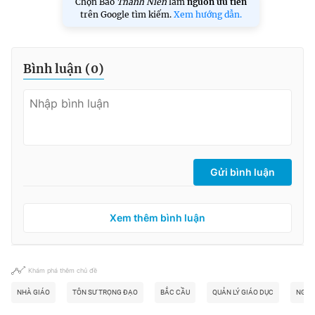
Chọn Báo
Thanh Niên
làm
nguồn ưu tiên
trên Google tìm kiếm.
Xem hướng dẫn.
Bình luận (
0
)
Gửi bình luận
Xem thêm bình luận
Khám phá thêm chủ đề
NHÀ GIÁO
TÔN SƯ TRỌNG ĐẠO
BẮC CẦU
QUẢN LÝ GIÁO DỤC
NGÀY