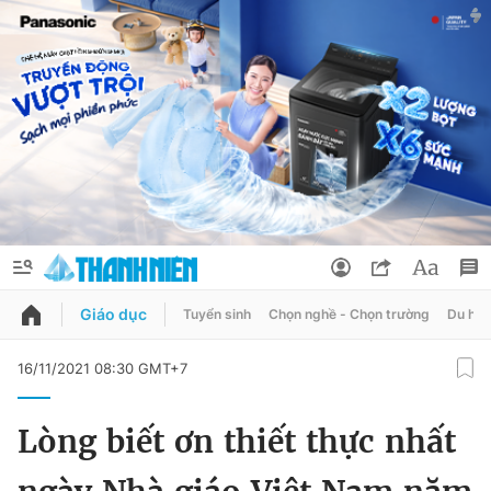
Giáo dục
Tuyển sinh
Chọn nghề - Chọn trường
Du học
QUẢNG CÁO
ĐẶT BÁO
16/11/2021 08:30 GMT+7
Thông tin tài khoản
Lòng biết ơn thiết thực nhất
Đổi mật khẩu
Chuyên mục
Tin đã lưu