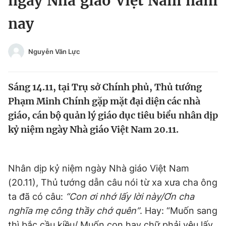
ngày Nhà giáo Việt Nam năm
Chuyên mục khác
nay
Tin đã xem
Chào ngày mới
Tin 24h
Đăng xuất
Nguyễn Văn Lực
Tin thị trường
Tin 360
Sáng 14.11, tại Trụ sở Chính phủ, Thủ tướng
Video
Magazine
Phạm Minh Chính gặp mặt đại diện các nhà
giáo, cán bộ quản lý giáo dục tiêu biểu nhân dịp
kỷ niệm ngày Nhà giáo Việt Nam 20.11.
Sản phẩm khác
Tiện ích
Bạn cần biết
Nhân dịp kỷ niệm ngày Nhà giáo Việt Nam
(20.11), Thủ tướng dẫn câu nói từ xa xưa cha ông
Thông tin tòa soạn
Liên hệ quảng cáo
ta đã có câu:
“Con ơi nhớ lấy lời này/Ơn cha
nghĩa mẹ công thầy chớ quên”
. Hay: “Muốn sang
thì bắc cầu kiều/ Muốn con hay chữ phải yêu lấy