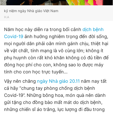
Giấy phép xuất bản số 110/GP - BTTTT cấp ngày 24.3.2020
© 2003-2026 Bản quyền thuộc về Báo Thanh Niên. Cấm sao
kỷ niệm ngày Nhà giáo Việt Nam
chép dưới mọi hình thức nếu không có sự chấp thuận bằng văn
H.A
bản. Phát triển bởi ePi Technologies, JSC.
Năm học này diễn ra trong bối cảnh
dịch bệnh
Covid-19
ảnh hưởng nghiêm trọng đến đời sống,
mọi người dân phải oằn mình gánh chịu, thiệt hại
về vật chất, tính mạng là vô cùng lớn; không ít
phụ huynh còn rất khó khăn không có đủ tiền để
đóng học phí cho con, không sao lo được máy
tính cho con học trực tuyến…
Vậy nên chăng
ngày Nhà giáo 20.11
năm nay tất
cả hãy “chung tay phòng chống dịch bệnh
Covid-19”. Những bông hoa, món quà nên dành
gửi tặng cho đồng bào mất mát do dịch bệnh,
những chiến sĩ áo trắng, lực lượng đi đầu trong