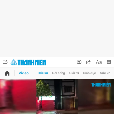
Video
Thời sự
Đời sống
Giải trí
Giáo dục
Sức khỏe
QUẢNG CÁO
ĐẶT BÁO
Thông tin tài khoản
Đổi mật khẩu
Chuyên mục
Tin đã lưu