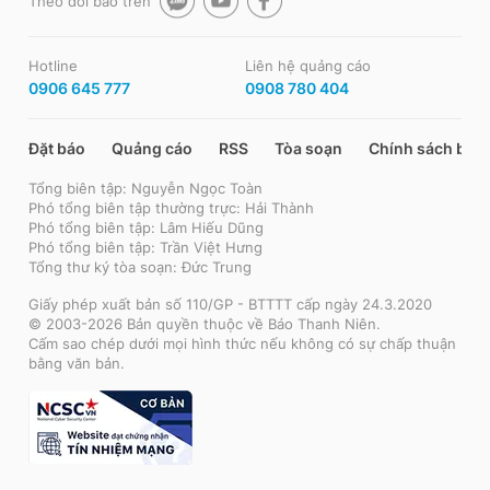
Theo dõi báo trên
Hotline
Liên hệ quảng cáo
0906 645 777
0908 780 404
Đặt báo
Quảng cáo
RSS
Tòa soạn
Chính sách bảo
Tổng biên tập: Nguyễn Ngọc Toàn
Phó tổng biên tập thường trực: Hải Thành
Phó tổng biên tập: Lâm Hiếu Dũng
Phó tổng biên tập: Trần Việt Hưng
Tổng thư ký tòa soạn: Đức Trung
Giấy phép xuất bản số 110/GP - BTTTT cấp ngày 24.3.2020
© 2003-2026 Bản quyền thuộc về Báo Thanh Niên.
Cấm sao chép dưới mọi hình thức nếu không có sự chấp thuận
bằng văn bản.