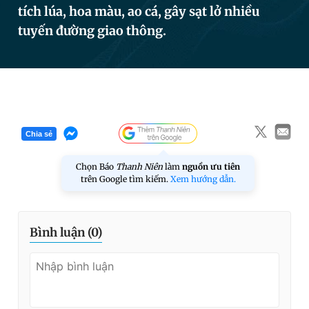
tích lúa, hoa màu, ao cá, gây sạt lở nhiều
tuyến đường giao thông.
Đọc Thanh Niên trên điện thoại
Theo dõi báo trên
Chia sẻ
Chọn Báo
Thanh Niên
làm
nguồn ưu tiên
Hotline
Liên hệ quảng cáo
trên Google tìm kiếm.
Xem hướng dẫn.
0906 645 777
0908 780 404
Đặt báo
Quảng cáo
RSS
Tòa soạn
Chính sách bảo
Bình luận (
0
)
Tổng biên tập: Nguyễn Ngọc Toàn
Phó tổng biên tập thường trực: Hải Thành
Phó tổng biên tập: Lâm Hiếu Dũng
Phó tổng biên tập: Trần Việt Hưng
Tổng thư ký tòa soạn: Đức Trung