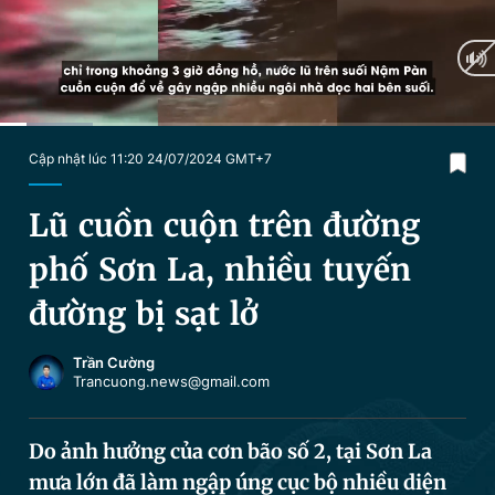
Chuyên mục khác
Tin đã xem
Chào ngày mới
Tin 24h
Đăng xuất
Tin thị trường
Tin 360
Current
0:11
/
Duration
3:27
Cập nhật lúc 11:20 24/07/2024 GMT+7
Time
Video
Magazine
Lũ cuồn cuộn trên đường
phố Sơn La, nhiều tuyến
Sản phẩm khác
đường bị sạt lở
Tiện ích
Bạn cần biết
Trần Cường
Trancuong.news@gmail.com
Thông tin tòa soạn
Liên hệ quảng cáo
Do ảnh hưởng của cơn bão số 2, tại Sơn La
mưa lớn đã làm ngập úng cục bộ nhiều diện