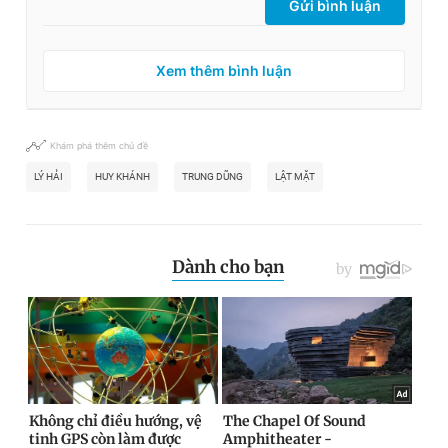
Gửi bình luận
Xem thêm bình luận
Khám phá thêm chủ đề
LÝ HẢI
HUY KHÁNH
TRUNG DŨNG
LẬT MẶT