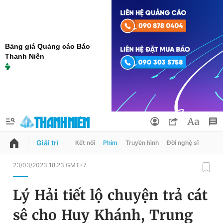
Bảng giá Quảng cáo Báo
Thanh Niên
Giải trí
Kết nối
Phim
Truyền hình
Đời nghệ sĩ
QUẢNG CÁO
ĐẶT BÁO
23/03/2023 18:23 GMT+7
Thông tin tài khoản
Lý Hải tiết lộ chuyện trả cát
Đổi mật khẩu
Chuyên mục
sê cho Huy Khánh, Trung
Tin đã lưu