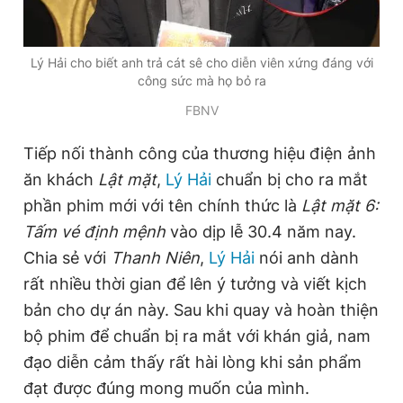
Đọc Thanh Niên trên điện thoại
Lý Hải cho biết anh trả cát sê cho diễn viên xứng đáng với
công sức mà họ bỏ ra
FBNV
Tiếp nối thành công của thương hiệu điện ảnh
Theo dõi báo trên
ăn khách
Lật mặt
,
Lý Hải
chuẩn bị cho ra mắt
phần phim mới với tên chính thức là
Lật mặt 6:
Hotline
Liên hệ quảng cáo
Tấm vé định mệnh
vào dịp lễ 30.4 năm nay.
0906 645 777
0908 780 404
Chia sẻ với
Thanh Niên
,
Lý Hải
nói anh dành
rất nhiều thời gian để lên ý tưởng và viết kịch
Đặt báo
Quảng cáo
RSS
Tòa soạn
Chính sách bảo
bản cho dự án này. Sau khi quay và hoàn thiện
Tổng biên tập: Nguyễn Ngọc Toàn
bộ phim để chuẩn bị ra mắt với khán giả, nam
Phó tổng biên tập thường trực: Hải Thành
Phó tổng biên tập: Lâm Hiếu Dũng
đạo diễn cảm thấy rất hài lòng khi sản phẩm
Phó tổng biên tập: Trần Việt Hưng
đạt được đúng mong muốn của mình.
Tổng thư ký tòa soạn: Đức Trung