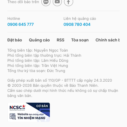
Theo dõi báo trên
Hotline
Liên hệ quảng cáo
0906 645 777
0908 780 404
Đặt báo
Quảng cáo
RSS
Tòa soạn
Chính sách bảo
Tổng biên tập: Nguyễn Ngọc Toàn
Phó tổng biên tập thường trực: Hải Thành
Phó tổng biên tập: Lâm Hiếu Dũng
Phó tổng biên tập: Trần Việt Hưng
Tổng thư ký tòa soạn: Đức Trung
Giấy phép xuất bản số 110/GP - BTTTT cấp ngày 24.3.2020
© 2003-2026 Bản quyền thuộc về Báo Thanh Niên.
Cấm sao chép dưới mọi hình thức nếu không có sự chấp thuận
bằng văn bản.