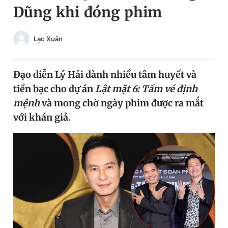
Dũng khi đóng phim
Chuyên mục khác
Tin đã xem
Chào ngày mới
Tin 24h
Lạc Xuân
Đăng xuất
Tin thị trường
Tin 360
Đạo diễn Lý Hải dành nhiều tâm huyết và
tiền bạc cho dự án
Lật mặt 6: Tấm vé định
Video
Magazine
mệnh
và mong chờ ngày phim được ra mắt
với khán giả.
Sản phẩm khác
Tiện ích
Bạn cần biết
Thông tin tòa soạn
Liên hệ quảng cáo