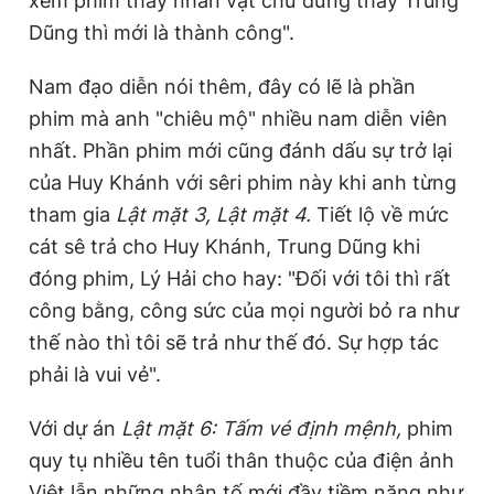
xem phim thấy nhân vật chứ đừng thấy Trung
Dũng thì mới là thành công".
Nam đạo diễn nói thêm, đây có lẽ là phần
phim mà anh "chiêu mộ" nhiều nam diễn viên
nhất. Phần phim mới cũng đánh dấu sự trở lại
của Huy Khánh với sêri phim này khi anh từng
tham gia
Lật mặt 3, Lật mặt 4.
Tiết lộ về mức
cát sê trả cho Huy Khánh, Trung Dũng khi
đóng phim, Lý Hải cho hay: "Đối với tôi thì rất
công bằng, công sức của mọi người bỏ ra như
thế nào thì tôi sẽ trả như thế đó. Sự hợp tác
phải là vui vẻ".
Với dự án
Lật mặt 6: Tấm vé định mệnh,
phim
quy tụ nhiều tên tuổi thân thuộc của điện ảnh
Việt lẫn những nhân tố mới đầy tiềm năng như