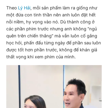
Giấy phép xuất bản số 110/GP - BTTTT cấp ngày 24.3.2020
Theo
Lý Hải
, mỗi sản phẩm làm ra giống như
© 2003-2026 Bản quyền thuộc về Báo Thanh Niên. Cấm sao
chép dưới mọi hình thức nếu không có sự chấp thuận bằng văn
một đứa con tinh thần nên anh luôn đặt hết
bản. Phát triển bởi ePi Technologies, JSC.
nỗi niềm, hy vọng vào nó. Dù thành công ở
các phần phim trước nhưng anh không "ngủ
quên trên chiến thắng" mà vẫn luôn cố gắng
học hỏi, phấn đấu từng ngày để phần sau luôn
được tốt hơn phần trước, không để khán giả
thất vọng khi xem phim của mình.