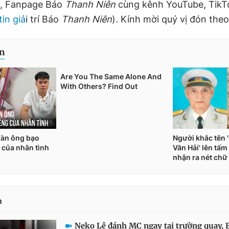
, Fanpage Báo
Thanh Niên
cùng kênh YouTube, Tik
tin giả
i trí Báo
Thanh Niên
). Kính mời quý vị đón theo
n
Neko Lê đánh MC ngay tại trường quay, 