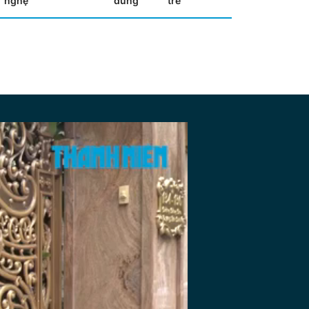
nghệ
dùng
trẻ