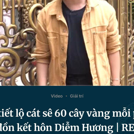
Video
Giải trí
iết lộ cát sê 60 cây vàng mỗi
 đồn kết hôn Diễm Hương | R