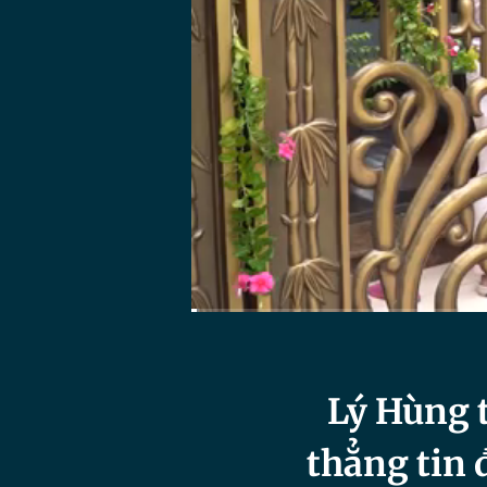
Current
0:16
/
Duration
45:01
Time
Lý Hùng t
thẳng tin