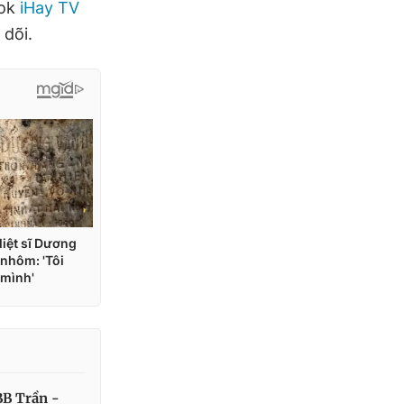
Tok
iHay TV
 dõi.
BB Trần -