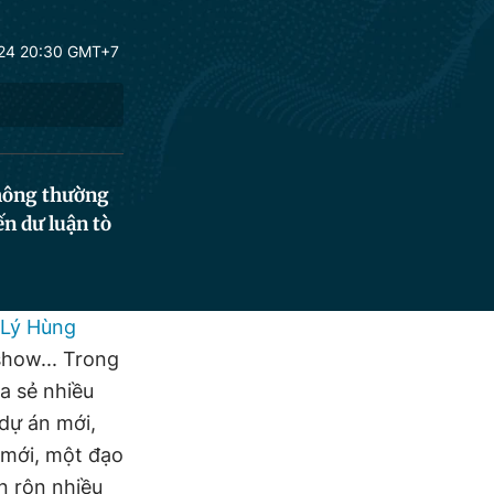
24 20:30 GMT+7
không thường
n dư luận tò
Lý Hùng
show... Trong
ia sẻ nhiều
dự án mới,
 mới, một đạo
n rộn nhiều