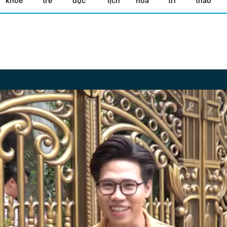
khỏe
trẻ
dục
lịch
hóa
trí
thao