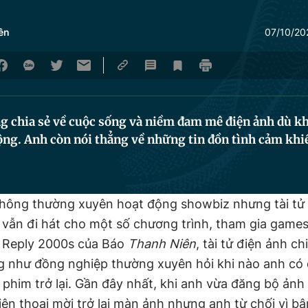
ên
07/10/20
ng chia sẻ về cuộc sống và niềm đam mê điện ảnh dù 
ng. Anh còn nói thẳng về những tin đồn tình cảm khiế
 không thường xuyên hoạt động showbiz nhưng tài tử
 vẫn đi hát cho một số chương trình, tham gia game
 Reply 2000s của Báo
Thanh Niên
, tài tử điện ảnh ch
g như đồng nghiệp thường xuyên hỏi khi nào anh có 
 phim trở lại. Gần đây nhất, khi anh vừa đăng bộ ảnh
iện thoại mời trở lại màn ảnh nhưng anh từ chối vì bậ