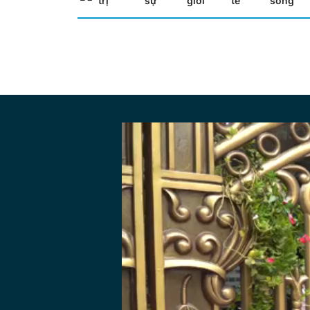
trị
sự
giới
tế
sống