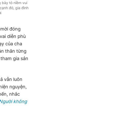
 bày tỏ niềm vui
cạnh đó, gia đình
i
i mời đóng
vai diễn phù
dạy của cha
bản thân từng
 tham gia sản
ả vẫn luôn
hiện nguyện,
mến, nhắc
Người không