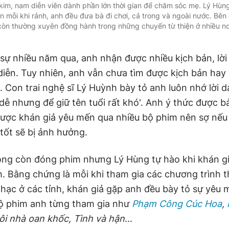
kim, nam diễn viên dành phần lớn thời gian để chăm sóc mẹ. Lý Hùng
n mỗi khi rảnh, anh đều đưa bà đi chơi, cả trong và ngoài nước. Bên 
còn thường xuyên đồng hành trong những chuyến từ thiện ở nhiều nơ
sự nhiều năm qua, anh nhận được nhiều kịch bản, lờ
diễn. Tuy nhiên, anh vẫn chưa tìm được kịch bản hay 
i. Con trai nghệ sĩ Lý Huỳnh bày tỏ anh luôn nhớ lời 
ì dễ nhưng để giữ tên tuổi rất khó'. Anh ý thức được 
 được khán giả yêu mến qua nhiều bộ phim nên sợ nếu
ốt sẽ bị ảnh hưởng.
ông còn đóng phim nhưng Lý Hùng tự hào khi khán gi
. Bằng chứng là mỗi khi tham gia các chương trình t
nhạc ở các tỉnh, khán giả gặp anh đều bày tỏ sự yêu 
ộ phim anh từng tham gia như
Phạm Công Cúc Hoa
,
ôi nhà oan khốc, Tình và hận
...