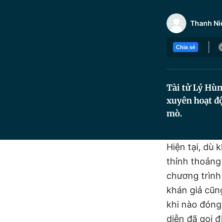
Thanh Ni
Chia sẻ
Tài tử Lý Hù
xuyên hoạt độ
mò.
Hiện tại, dù
thỉnh thoảng
chương trình
khán giả cũn
khi nào đóng
diễn đã gọi đ