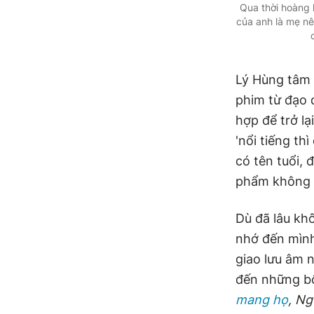
Qua thời hoàng 
của anh là mẹ nê
Lý Hùng tâm 
phim từ đạo 
hợp để trở lạ
'nổi tiếng th
có tên tuổi,
phẩm không t
Dù đã lâu kh
nhớ đến mình
giao lưu âm 
đến những b
mang họ
, Ng