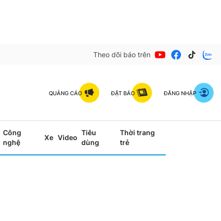
Theo dõi báo trên
QUẢNG CÁO
ĐẶT BÁO
ĐĂNG NHẬP
Công
Tiêu
Thời trang
Xe
Video
nghệ
dùng
trẻ