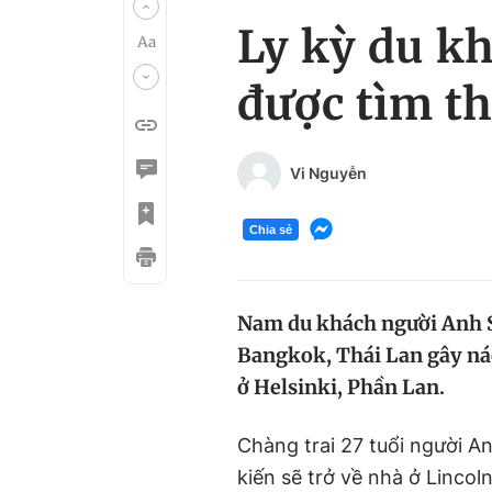
Ly kỳ du k
được tìm t
Vi Nguyễn
Chia sẻ
Nam du khách người Anh S
Bangkok, Thái Lan gây ná
ở Helsinki, Phần Lan.
Chàng trai 27 tuổi người A
kiến sẽ trở về nhà ở Linco