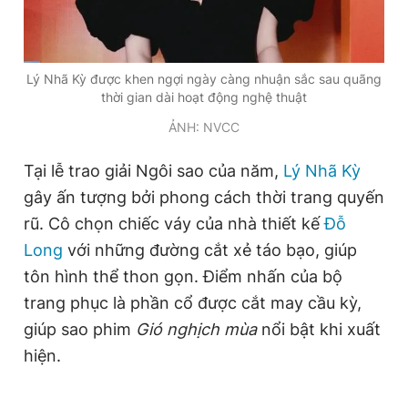
Đọc Thanh Niên trên điện thoại
Lý Nhã Kỳ được khen ngợi ngày càng nhuận sắc sau quãng
thời gian dài hoạt động nghệ thuật
ẢNH: NVCC
Tại lễ trao giải Ngôi sao của năm,
Lý Nhã Kỳ
Theo dõi báo trên
gây ấn tượng bởi phong cách thời trang quyến
rũ. Cô chọn chiếc váy của nhà thiết kế
Đỗ
Hotline
Liên hệ quảng cáo
0906 645 777
0908 780 404
Long
với những đường cắt xẻ táo bạo, giúp
tôn hình thể thon gọn. Điểm nhấn của bộ
Đặt báo
Quảng cáo
RSS
Tòa soạn
Chính sách bảo
trang phục là phần cổ được cắt may cầu kỳ,
giúp sao phim
Gió nghịch mùa
nổi bật khi xuất
Tổng biên tập: Nguyễn Ngọc Toàn
Phó tổng biên tập thường trực: Hải Thành
hiện.
Phó tổng biên tập: Lâm Hiếu Dũng
Phó tổng biên tập: Trần Việt Hưng
Tổng thư ký tòa soạn: Đức Trung