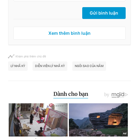
Gửi bình luận
Xem thêm bình luận
Khám phá thêm chủ đề
LÝ NHÃ KỲ
DIỄN VIÊN LÝ NHÃ KỲ
NGÔI SAO CỦA NĂM