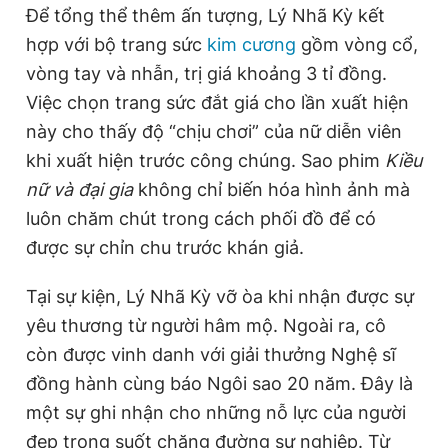
Để tổng thể thêm ấn tượng, Lý Nhã Kỳ kết
Giấy phép xuất bản số 110/GP - BTTTT cấp ngày 24.3.2020
© 2003-2026 Bản quyền thuộc về Báo Thanh Niên. Cấm sao
hợp với bộ trang sức
kim cương
gồm vòng cổ,
chép dưới mọi hình thức nếu không có sự chấp thuận bằng văn
vòng tay và nhẫn, trị giá khoảng 3 tỉ đồng.
bản. Phát triển bởi ePi Technologies, JSC.
Việc chọn trang sức đắt giá cho lần xuất hiện
này cho thấy độ “chịu chơi” của nữ diễn viên
khi xuất hiện trước công chúng. Sao phim
Kiều
nữ và đại gia
không chỉ biến hóa hình ảnh mà
luôn chăm chút trong cách phối đồ để có
được sự chỉn chu trước khán giả.
Tại sự kiện, Lý Nhã Kỳ vỡ òa khi nhận được sự
yêu thương từ người hâm mộ. Ngoài ra, cô
còn được vinh danh với giải thưởng Nghệ sĩ
đồng hành cùng báo Ngôi sao 20 năm. Đây là
một sự ghi nhận cho những nỗ lực của người
đẹp trong suốt chặng đường sự nghiệp. Từ