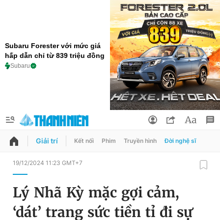
Subaru Forester với mức giá
hấp dẫn chỉ từ 839 triệu đồng
Subaru
Giải trí
Kết nối
Phim
Truyền hình
Đời nghệ sĩ
QUẢNG CÁO
ĐẶT BÁO
19/12/2024 11:23 GMT+7
Thông tin tài khoản
Lý Nhã Kỳ mặc gợi cảm,
Đổi mật khẩu
Chuyên mục
‘dát’ trang sức tiền tỉ đi sự
Tin đã lưu