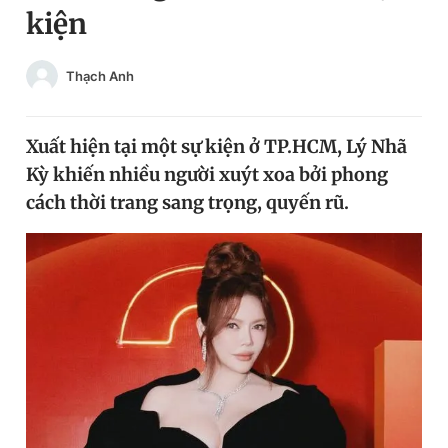
kiện
Chuyên mục khác
Tin đã xem
Chào ngày mới
Tin 24h
Thạch Anh
Đăng xuất
Tin thị trường
Tin 360
Xuất hiện tại một sự kiện ở TP.HCM, Lý Nhã
Kỳ khiến nhiều người xuýt xoa bởi phong
Video
Magazine
cách thời trang sang trọng, quyến rũ.
Sản phẩm khác
Tiện ích
Bạn cần biết
Thông tin tòa soạn
Liên hệ quảng cáo