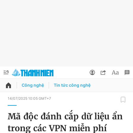
Công nghệ
Tin tức công nghệ
QUẢNG CÁO
ĐẶT BÁO
14/07/2025 10:05 GMT+7
Thông tin tài khoản
Mã độc đánh cắp dữ liệu ẩn
Đổi mật khẩu
Chuyên mục
trong các VPN miễn phí
Tin đã lưu