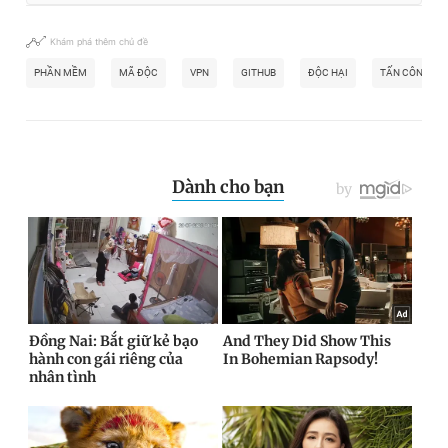
Khám phá thêm chủ đề
PHẦN MỀM
MÃ ĐỘC
VPN
GITHUB
ĐỘC HẠI
TẤN CÔNG