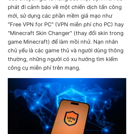
phát đi cảnh báo về một chiến dịch tấn công
mới, sử dụng các phần mềm giả mạo như
Đọc Thanh Niên trên điện thoại
"Free VPN for PC" (VPN miễn phí cho PC) hay
"Minecraft Skin Changer" (thay đổi skin trong
game Minecraft) để làm mồi nhử. Nạn nhân
chủ yếu là các game thủ và người dùng thông
Theo dõi báo trên
thường, những người có xu hướng tìm kiếm
công cụ miễn phí trên mạng.
Hotline
Liên hệ quảng cáo
0906 645 777
0908 780 404
Đặt báo
Quảng cáo
RSS
Tòa soạn
Chính sách bảo
Tổng biên tập: Nguyễn Ngọc Toàn
Phó tổng biên tập thường trực: Hải Thành
Phó tổng biên tập: Lâm Hiếu Dũng
Phó tổng biên tập: Trần Việt Hưng
Tổng thư ký tòa soạn: Đức Trung