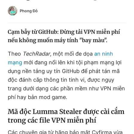
Chuyên mục khác
Phong Đỗ
Tin đã xem
Chào ngày mới
Tin 24h
Đăng xuất
Cạm bẫy từ GitHub: Đừng tải VPN miễn phí
Tin thị trường
Tin 360
nếu không muốn máy tính "bay màu".
Theo
TechRadar
, một mối đe dọa
an ninh
Video
Magazine
mạng
mới đang nổi lên khi tội phạm mạng lợi
dụng nền tảng uy tín GitHub để phát tán mã
độc đánh cắp thông tin tinh vi, được ngụy
Sản phẩm khác
trang dưới dạng các phần mềm như VPN miễn
Tiện ích
Bạn cần biết
phí hay bản mod game.
Thông tin tòa soạn
Liên hệ quảng cáo
Mã độc Lumma Stealer được cài cắm
trong các file VPN miễn phí
Các chuyên gia từ hãng bảo mật Cyfirma vừa