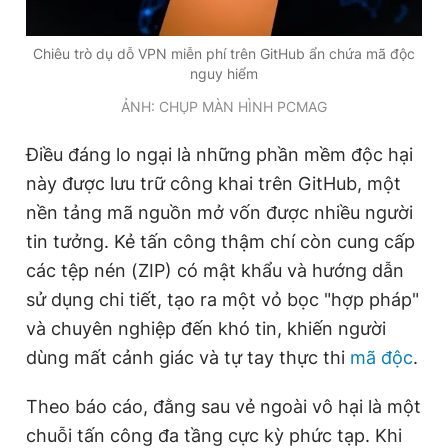
Giấy phép xuất bản số 110/GP - BTTTT cấp ngày 24.3.2020
© 2003-2026 Bản quyền thuộc về Báo Thanh Niên. Cấm sao
Chiêu trò dụ dỗ VPN miễn phí trên GitHub ẩn chứa mã độc
chép dưới mọi hình thức nếu không có sự chấp thuận bằng văn
nguy hiểm
bản. Phát triển bởi ePi Technologies, JSC.
ẢNH: CHỤP MÀN HÌNH PCMAG
Điều đáng lo ngại là những phần mềm độc hại
này được lưu trữ công khai trên GitHub, một
nền tảng mã nguồn mở vốn được nhiều người
tin tưởng. Kẻ tấn công thậm chí còn cung cấp
các tệp nén (ZIP) có mật khẩu và hướng dẫn
sử dụng chi tiết, tạo ra một vỏ bọc "hợp pháp"
và chuyên nghiệp đến khó tin, khiến người
dùng mất cảnh giác và tự tay thực thi
mã độc
.
Theo báo cáo, đằng sau vẻ ngoài vô hại là một
chuỗi tấn công đa tầng cực kỳ phức tạp. Khi