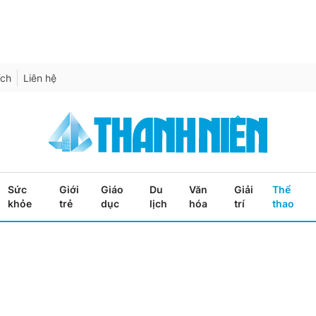
ích
Liên hệ
Sức
Giới
Giáo
Du
Văn
Giải
Thể
khỏe
trẻ
dục
lịch
hóa
trí
thao