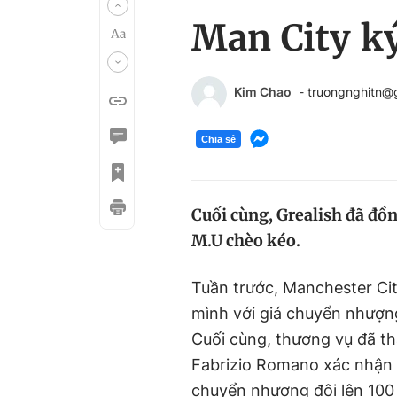
Man City k
Kim Chao
- truongnghitn@
Chia sẻ
Cuối cùng, Grealish đã đồ
M.U chèo kéo.
Tuần trước, Manchester Ci
mình với giá chuyển nhượng
Cuối cùng, thương vụ đã thà
Fabrizio Romano xác nhận t
chuyển nhượng đội lên 100 