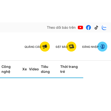
Theo dõi báo trên
QUẢNG CÁO
ĐẶT BÁO
ĐĂNG NHẬP
Công
Tiêu
Thời trang
Xe
Video
nghệ
dùng
trẻ