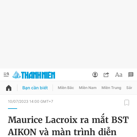
Bạn cần biết
Miền Bắc
Miền Nam
Miền Trung
Sản 
QUẢNG CÁO
ĐẶT BÁO
10/07/2023 14:00 GMT+7
Thông tin tài khoản
Maurice Lacroix ra mắt BST
Đổi mật khẩu
Chuyên mục
AIKON và màn trình diễn
Tin đã lưu