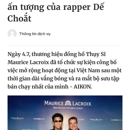
ấn tượng của rapper Dế
Chuyên mục khác
Tin đã xem
Choắt
Chào ngày mới
Tin 24h
Đăng xuất
Thông tin dịch vụ
Tin thị trường
Tin 360
Ngày 4.7, thương hiệu đồng hồ Thụy Sĩ
Video
Magazine
Maurice Lacroix đã tổ chức sự kiện công bố
việc mở rộng hoạt động tại Việt Nam sau một
Sản phẩm khác
thời gian dài vắng bóng và ra mắt bộ sưu tập
bán chạy nhất của mình - AIKON.
Tiện ích
Bạn cần biết
Thông tin tòa soạn
Liên hệ quảng cáo