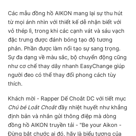
Giấy phép xuất bản số 110/GP - BTTTT cấp ngày 24.3.2020
© 2003-2026 Bản quyền thuộc về Báo Thanh Niên. Cấm sao
Các mẫu đồng hồ AIKON mang lại sự thu hút
chép dưới mọi hình thức nếu không có sự chấp thuận bằng văn
từ mọi ánh nhìn với thiết kế dễ nhận biết với
bản. Phát triển bởi ePi Technologies, JSC.
vỏ thép lì, trong khi các cạnh vát và sáu vạch
đặc trưng được đánh bóng tạo độ tương
phản. Phần được làm nổi tạo sự sang trọng.
Sự đa dạng về màu sắc, bộ chuyển động cũng
như cơ chế thay dây nhanh EasyChange giúp
người đeo có thể thay đổi phong cách tùy
thích.
Khách mời - Rapper Dế Choắt DC với tiết mục
Chú bé Loắt Choắt
đầy nhiệt huyết như khẳng
định bản và nhắn gửi thông điệp mà dòng
đồng hồ AIKON truyền tải - "Be your Aikon -
Đừng bắt chước ai đó, hãy là biểu tượng của