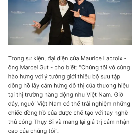
Đọc Thanh Niên trên điện thoại
Trong sự kiện, đại diện của Maurice Lacroix -
Theo dõi báo trên
ông Marcel Gut - cho biết: "Chúng tôi vô cùng
hào hứng với ý tưởng giới thiệu bộ sưu tập
Hotline
Liên hệ quảng cáo
0906 645 777
0908 780 404
đồng hồ lấy cảm hứng đô thị của thương hiệu
tại thị trường năng động như Việt Nam. Giờ
Đặt báo
Quảng cáo
RSS
Tòa soạn
Chính sách bảo
đây, người Việt Nam có thể trải nghiệm những
chiếc đồng hồ của được chế tạo với tay nghề
Tổng biên tập: Nguyễn Ngọc Toàn
Phó tổng biên tập thường trực: Hải Thành
thủ công Thụy Sĩ và mang lại giá trị cảm nhận
Phó tổng biên tập: Lâm Hiếu Dũng
Phó tổng biên tập: Trần Việt Hưng
cao của chúng tôi".
Tổng thư ký tòa soạn: Đức Trung