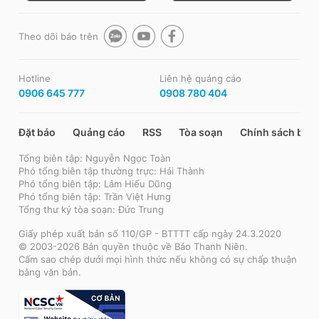
Theo dõi báo trên
Hotline
Liên hệ quảng cáo
0906 645 777
0908 780 404
Đặt báo
Quảng cáo
RSS
Tòa soạn
Chính sách bảo
Tổng biên tập: Nguyễn Ngọc Toàn
Phó tổng biên tập thường trực: Hải Thành
Phó tổng biên tập: Lâm Hiếu Dũng
Phó tổng biên tập: Trần Việt Hưng
Tổng thư ký tòa soạn: Đức Trung
Giấy phép xuất bản số 110/GP - BTTTT cấp ngày 24.3.2020
© 2003-2026 Bản quyền thuộc về Báo Thanh Niên.
Cấm sao chép dưới mọi hình thức nếu không có sự chấp thuận
bằng văn bản.