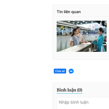
Tin liên quan
Chia sẻ
Bình luận (
0
)