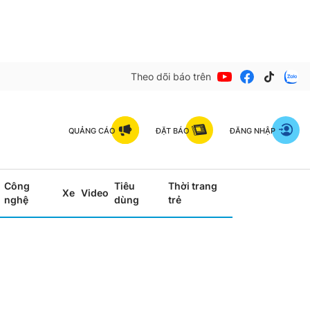
Theo dõi báo trên
QUẢNG CÁO
ĐẶT BÁO
ĐĂNG NHẬP
Công
Tiêu
Thời trang
Xe
Video
nghệ
dùng
trẻ