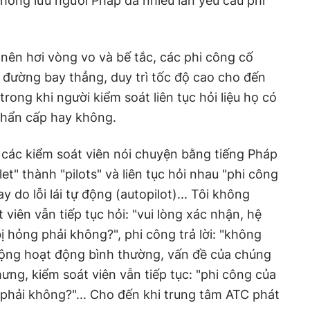
hông lưu người Pháp đã nhiều lần yêu cầu phi
 nên hơi vòng vo và bế tắc, các phi công cố
 đường bay thẳng, duy trì tốc độ cao cho đến
trong khi người kiểm soát liên tục hỏi liệu họ có
khẩn cấp hay không.
 các kiểm soát viên nói chuyện bằng tiếng Pháp
let" thành "pilots" và liên tục hỏi nhau "phi công
 do lỗi lái tự động (autopilot)... Tôi không
 viên vẫn tiếp tục hỏi: "vui lòng xác nhận, hệ
ị hỏng phải không?", phi công trả lời: "không
 động hoạt động bình thường, vấn đề của chúng
nhưng, kiểm soát viên vẫn tiếp tục: "phi công của
phải không?"... Cho đến khi trung tâm ATC phát